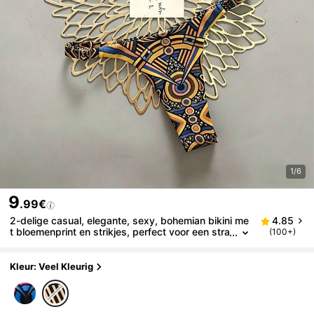
1/6
9
.99€
2-delige casual, elegante, sexy, bohemian bikini me
4.85
t bloemenprint en strikjes, perfect voor een stra
(100+)
ndvakantie in de lente/zomer.
Kleur: Veel Kleurig