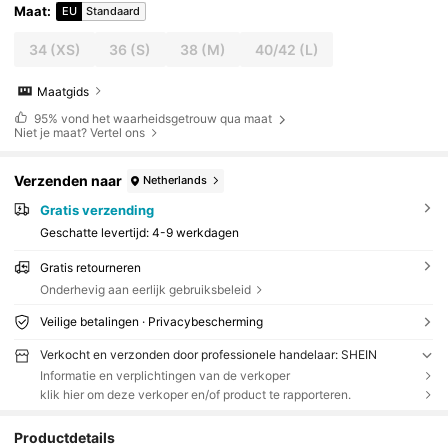
Maat
:
EU
Standaard
34
(XS)
36
(S)
38
(M)
40/42
(L)
Maatgids
95%
vond het waarheidsgetrouw qua maat
Niet je maat? Vertel ons
Verzenden naar
Netherlands
Gratis verzending
Geschatte levertijd:
4-9 werkdagen
Gratis retourneren
Onderhevig aan eerlijk gebruiksbeleid
Veilige betalingen · Privacybescherming
Verkocht en verzonden door professionele handelaar: SHEIN
Informatie en verplichtingen van de verkoper
klik hier om deze verkoper en/of product te rapporteren.
Productdetails