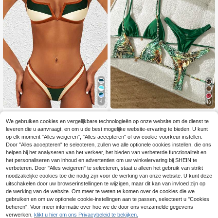
4
18
Bikini met V-hals en kleurblokken in
Swim Mod
maat S, damesbadpak voor de zom
We gebruiken cookies en vergelijkbare technologieën op onze website om de dienst te
13
Swim Mod Lente/zom
EU Warehouse
.80€
er, strandvakantie
leveren die u aanvraagt, en om u de best mogelijke website-ervaring te bieden. U kunt
er 2026 meerdelige set, diverse effe
20
op elk moment "Alles weigeren", "Alles accepteren" of uw cookie-voorkeur instellen.
.29€
n kleuren en een flatterende bikini
Door "Alles accepteren" te selecteren, zullen we alle optionele cookies instellen, die ons
met groene luipaardprint voor stran
dvakanties. Bikini set voor dames, p
helpen bij het analyseren van het verkeer, het bieden van verbeterde functionaliteit en
ush-up badpakken voor dames, gro
het personaliseren van inhoud en advertenties om uw winkelervaring bij SHEIN te
ene badpakken voor dames.
Toon vergelijkbare artikelen die op voorraad zijn
Zie alle
verbeteren. Door "Alles weigeren" te selecteren, staat u alleen het gebruik van strikt
noodzakelijke cookies toe die nodig zijn voor de werking van onze website. U kunt deze
uitschakelen door uw browserinstellingen te wijzigen, maar dit kan van invloed zijn op
de werking van de website. Om meer te weten te komen over de cookies die we
gebruiken en om uw optionele cookie-instellingen aan te passen, selecteert u "Cookies
beheren". Voor meer informatie over hoe we de door ons verzamelde gegevens
verwerken,
klikt u hier om ons Privacybeleid te bekijken.