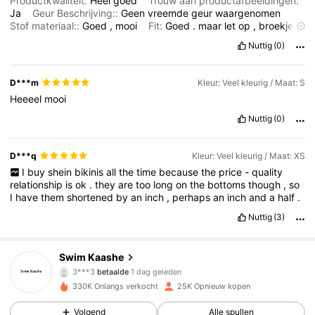
Productkwaliteit:
Heel
goed
Trouw aan productafbeeldingen:
Ja
Geur Beschrijving::
Geen
vreemde
geur
waargenomen
Stof materiaal::
Goed
,
mooi
Fit:
Goed
.
maar
let
op
,
broekje
achter
weinig
stof
,
bijna
string
-
model
Nuttig
(0)
D***m
Kleur: Veel kleurig / Maat: S
Heeeel
mooi
Nuttig
(0)
D***q
Kleur: Veel kleurig / Maat: XS
I
buy
shein
bikinis
all
the
time
because
the
price
-
quality
relationship
is
ok
.
they
are
too
long
on
the
bottoms
though
,
so
I
have
them
shortened
by
an
inch
,
perhaps
an
inch
and
a
half
.
Nuttig
(3)
Swim Kaashe
14K Volgers
4.73
3***3
betaalde
1 dag geleden
n***o
gevolgd
4 uur geleden
330K Onlangs verkocht
25K Opnieuw kopen
14K Volgers
4.73
Volgend
Alle spullen