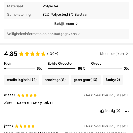
Materiaal:
Polyester
Samenstelling:
82% Polyester,18% Elastaan
Bekijk meer
Veiligheidsinformatie en contactgegevens
4.85
(100+)
Meer bekijken
Klein
Echte Grootte
Groot
5%
95%
0%
snelle logistiek
(2)
prachtige
(8)
geen geur
(10)
funky
(2)
m***1
Kleur: Veel kleurig / Maat: L
Zeer
mooie
en
sexy
bikini
Nuttig
(0)
j***s
Kleur: Veel kleurig / Maat: L