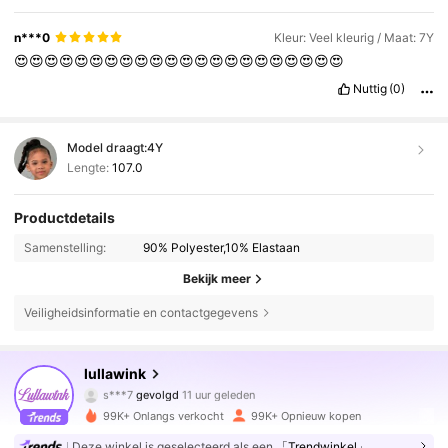
n***0
Kleur: Veel kleurig / Maat: 7Y
😍😍😍😍😍😍😍😍😍😍😍😍😍😍😍😍😍😍😍😍😍😍
Nuttig
(0)
Model draagt:
4Y
Lengte:
107.0
Productdetails
Samenstelling:
90% Polyester,10% Elastaan
Bekijk meer
Veiligheidsinformatie en contactgegevens
38K Volgers
4.86
lullawink
s***7
gevolgd
11 uur geleden
j***t
is aan het browsen
99K+ Onlangs verkocht
99K+ Opnieuw kopen
38K Volgers
4.86
Deze winkel is geselecteerd als een
「Trendwinkel」