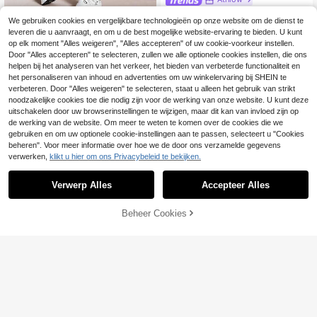
SHEIN 2-delige sportoutfit voor mei
We gebruiken cookies en vergelijkbare technologieën op onze website om de dienst te
sjes, elastisch, nauwsluitend jack m
24 over
Meisjes Yoga Sport Le
EU Warehouse
leveren die u aanvraagt, en om u de best mogelijke website-ervaring te bieden. U kunt
et rits en skinny sportbroek met hog
ggings Set, Kleurrijke Luipaardprint
11
17
e taille, geschikt voor yoga, tennis,
op elk moment "Alles weigeren", "Alles accepteren" of uw cookie-voorkeur instellen.
.99€
.49€
Digitale Print Stof, Cropped Cross B
badminton, buitenactiviteiten en da
Door "Alles accepteren" te selecteren, zullen we alle optionele cookies instellen, die ons
ack Tanktop En Slim Fit Leggings S
gelijkse training.
et, Geschikt Voor Dagelijkse Sport,
helpen bij het analyseren van het verkeer, het bieden van verbeterde functionaliteit en
Yoga, Fietsen En Buitenactiviteiten,
het personaliseren van inhoud en advertenties om uw winkelervaring bij SHEIN te
2-Delige Set, Geschikt Voor Casual
Toon vergelijkbare artikelen die op voorraad zijn
Zie alle
verbeteren. Door "Alles weigeren" te selecteren, staat u alleen het gebruik van strikt
Sport, Yoga En Fietsen, Toepasbaar
noodzakelijke cookies toe die nodig zijn voor de werking van onze website. U kunt deze
Voor Buitenactiviteiten
uitschakelen door uw browserinstellingen te wijzigen, maar dit kan van invloed zijn op
de werking van de website. Om meer te weten te komen over de cookies die we
gebruiken en om uw optionele cookie-instellingen aan te passen, selecteert u "Cookies
beheren". Voor meer informatie over hoe we de door ons verzamelde gegevens
verwerken,
klikt u hier om ons Privacybeleid te bekijken.
Verwerp Alles
Accepteer Alles
Sorry, dit product is uitverkocht.
Beheer Cookies
UITVERKOCHT
5
Athlow
Athlow
Deze schattige roze bedrukte jas e
SHEIN Sporttrainingsp
EU Warehouse
n broekset voor jonge meisjes is ge
ak voor jonge meisjes - Ronde hals,
17
14
.49€
.35€
14.49€
maakt van zachte, rekbare stof voo
korte mouwen, split T-shirt + modie