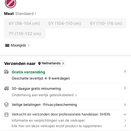
Maat
Standaard
4Y
(98-104 cm)
5Y
(104-110 cm)
6Y
(110-116 cm)
7Y
(116-122 cm)
Maatgids
Verzenden naar
Netherlands
Gratis verzending
Geschatte levertijd:
4-9 werkdagen
30-daagse gratis retournering
Onderhevig aan eerlijk gebruiksbeleid
Veilige betalingen · Privacybescherming
Verkocht en verzonden door professionele handelaar: SHEIN
Informatie en verplichtingen van de verkoper
klik hier om deze verkoper en/of product te rapporteren.