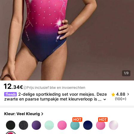
1/9
12
.34€
Prijs inclusief btw en invoerrechten
2-delige sportkleding set voor meisjes. Deze
4.88
zwarte en paarse turnpakje met kleurverloop is
(100+)
ontworpen voor jonge meisjes en is gemaakt va
n zachte en elastische stof, geschikt voor gymnasti
ek en sporttraining. Comfortabel voor activiteiten en
Kleur: Veel Kleurig
oefeningen, combineert een levendige uitstraling m
et praktisch comfort en is geschikt voor diverse sp
orten.