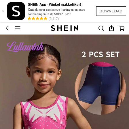
SHEIN App - Winkel makkelijker!
×
Ontdek meer exclusieve kortingen en extra
DOWNLOAD
aanbiedingen in de SHEIN APP!
(5,417)