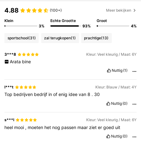
4.88
(100+)
Meer bekijken
Klein
Echte Grootte
Groot
3%
93%
4%
sportschool
(31)
zal terugkopen
(1)
prachtige
(13)
3***8
Kleur: Veel kleurig / Maat: 6Y
Arata
bine
Nuttig
(1)
l***t
Kleur: Blauw / Maat: 4Y
Top
bedrijven
bedrijf
in
of
enig
idee
van
8
.
30
Nuttig
(0)
s***l
Kleur: Veel kleurig / Maat: 6Y
heel
mooi
,
moeten
het
nog
passen
maar
ziet
er
goed
uit
Nuttig
(0)