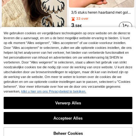
3/5 stuks heren haarband met golvend ontwerp, geschikt voor de sportschool, heren haarband, heren accessoires, golvende haarband, heren accessoires, heren hoofdaccessoires, honkbal accessoires
33 over
3
.58€
We gebruiken cookies en vergelijkbare technologieën op onze website om de dienst te
leveren die u aanvraagt, en om u de best mogelijke website-ervaring te bieden. U kunt
op elk moment "Alles weigeren", "Alles accepteren" of uw cookie-voorkeur instellen.
1 stuk elegante golvende haarband met vlinderdecoratie en synthetische zirkonia-stenen - antislip haarband voor dames met kamontwerp om los haar gemakkelijk te fixeren, een getextureerde gevlochten haarstijl te creëren, de kroonhoogte effectief te verhogen en de gezichtsvorm te hervormen; geschikt voor dagelijks woon-werkverkeer, daten, feesten en andere gelegenheden, essentieel voor mensen met een slappe houding om de verfijning te verhogen
NEW
Door "Alles accepteren" te selecteren, zullen we alle optionele cookies instellen, die ons
24 over
helpen bij het analyseren van het verkeer, het bieden van verbeterde functionaliteit en
het personaliseren van inhoud en advertenties om uw winkelervaring bij SHEIN te
3
.28€
verbeteren. Door "Alles weigeren" te selecteren, staat u alleen het gebruik van strikt
noodzakelijke cookies toe die nodig zijn voor de werking van onze website. U kunt deze
uitschakelen door uw browserinstellingen te wijzigen, maar dit kan van invloed zijn op
de werking van de website. Om meer te weten te komen over de cookies die we
gebruiken en om uw optionele cookie-instellingen aan te passen, selecteert u "Cookies
beheren". Voor meer informatie over hoe we de door ons verzamelde gegevens
verwerken,
klikt u hier om ons Privacybeleid te bekijken.
Verwerp Alles
Accepteer Alles
5/1 stuk effen gekleurde haarclips met golvende pony, holle ovale metalen stylingkit met ontwarborstels voor de rand, haarband, anti-frizz, temt pluizige haren, voor dagelijks gebruik, daten, reizen, feestjes, make-up, Galentine's, afstudeerseizoen, terug naar school, haaraccessoires, badkamerdecoratie
TOEVOEGEN AAN
3
Beheer Cookies
SHOP NU
.15€
3.18€