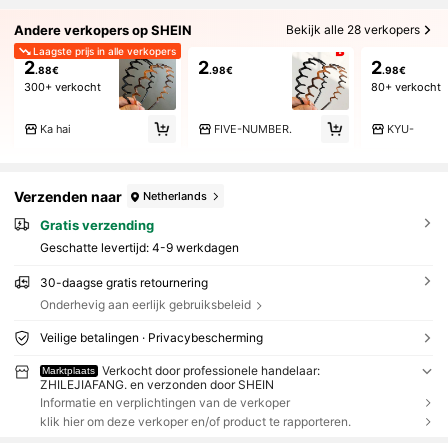
Andere verkopers op SHEIN
Bekijk alle 28 verkopers
Laagste prijs in alle verkopers
2
2
2
.88€
.98€
.98€
300+ verkocht
80+ verkocht
Ka hai
FIVE-NUMBER.
KYU-
Verzenden naar
Netherlands
Gratis verzending
Geschatte levertijd:
4-9 werkdagen
30-daagse gratis retournering
Onderhevig aan eerlijk gebruiksbeleid
Veilige betalingen · Privacybescherming
Verkocht door professionele handelaar:
Marktplaats
ZHILEJIAFANG. en verzonden door SHEIN
Informatie en verplichtingen van de verkoper
klik hier om deze verkoper en/of product te rapporteren.