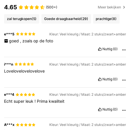
4.65
(500+)
Meer bekijken
zal terugkopen
(5)
Goede draagbaarheid
(29)
prachtige
(8)
e***5
Kleur: Veel kleurig / Maat: 2 stuks/zwart+amber
goed
,
zoals
op
de
foto
Nuttig
(0)
i***n
Kleur: Veel kleurig / Maat: 2 stuks/zwart+amber
Lovelovelovelovelove
Nuttig
(0)
e***4
Kleur: Veel kleurig / Maat: 2 stuks/zwart+amber
Echt
super
leuk
!
Prima
kwaliteit
Nuttig
(0)
A***x
Kleur: Veel kleurig / Maat: 2 stuks/zwart+amber