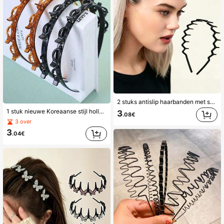
757 Volgers
4.79
2 stuks antislip haarbanden met schildpadmotief voor dames, modieuze veelzijdige hoogwaardige elegante minimalistische haaraccessoires in effen kleur, geschikt voor dagelijks casual, feest, werk, vakantie, gezichtsreiniging, make-up, schoonheid thuis
1 stuk nieuwe Koreaanse stijl holle geweven haarband, golvend haaraccessoire voor dames, geschikt voor dagelijks gebruik, reizen, feeststyling, terug naar school, vakantie en andere gelegenheden voor vrouwen en meisjes
3
.08€
3 over
3
.04€