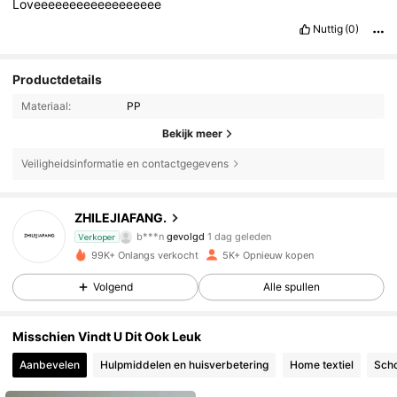
Loveeeeeeeeeeeeeeeeee
Nuttig
(0)
Productdetails
Materiaal:
PP
Bekijk meer
Veiligheidsinformatie en contactgegevens
757 Volgers
4.79
ZHILEJIAFANG.
b***n
gevolgd
1 dag geleden
Verkoper
99K+ Onlangs verkocht
5K+ Opnieuw kopen
757 Volgers
4.79
Volgend
Alle spullen
757 Volgers
4.79
Misschien Vindt U Dit Ook Leuk
Aanbevelen
Hulpmiddelen en huisverbetering
Home textiel
Scho
757 Volgers
4.79