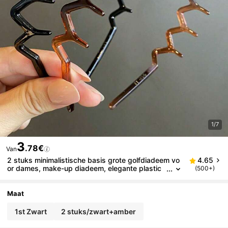
1/7
3
.78€
Van
2 stuks minimalistische basis grote golfdiadeem vo
4.65
or dames, make-up diadeem, elegante plastic
(500+)
diadeem, Halloween haaraccessoire
Maat
1st Zwart
2 stuks/zwart+amber