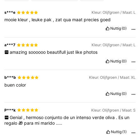
s***e
Kleur: Olijfgroen / Maat: L
mooie
kleur
,
leuke
pak
,
zat
qua
maat
precies
goed
Nuttig
(0)
a***7
Kleur: Olijfgroen / Maat: L
amazing
soooooo
beautifull
just
like
photos
Nuttig
(0)
b***b
Kleur: Olijfgroen / Maat: XL
buen
color
Nuttig
(0)
P***k
Kleur: Olijfgroen / Maat: S
Genial
,
hermoso
conjunto
de
un
intenso
verde
oliva
.
Es
un
regalo
🎁
para
mi
marido
.....
Nuttig
(1)