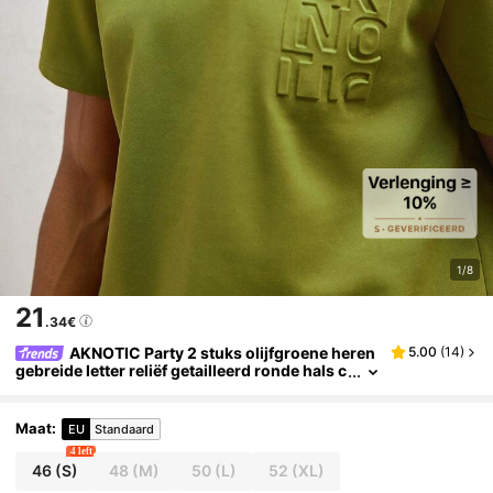
1/8
21
.34€
AKNOTIC Party 2 stuks olijfgroene heren
5.00
(
14
)
gebreide letter reliëf getailleerd ronde hals c
asual T-shirt set, geschikt voor lente/zomer,
vakantie en dagelijks gebruik
Maat
:
EU
Standaard
4 left
46
(S)
48
(M)
50
(L)
52
(XL)