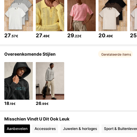
214K Volgers
4.76
214K Volgers
4.76
27
27
29
20
25
.57€
.49€
.22€
.49€
214K Volgers
4.76
Overeenkomende Stijlen
Gerelateerde items
214K Volgers
4.76
214K Volgers
4.76
18
26
.19€
.99€
214K Volgers
4.76
Misschien Vindt U Dit Ook Leuk
Aanbevelen
Accessoires
Juwelen & horloges
Sport & Buitenleve
214K Volgers
4.76