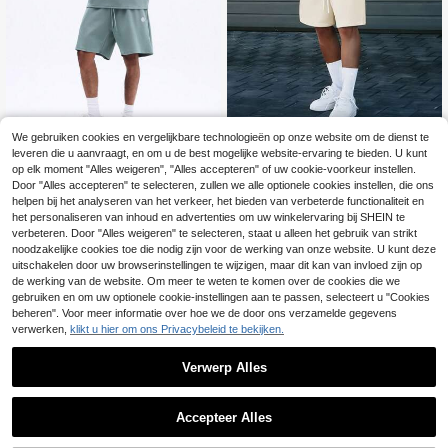
We gebruiken cookies en vergelijkbare technologieën op onze website om de dienst te
Manfinity Homme Her
EU Warehouse
leveren die u aanvraagt, en om u de best mogelijke website-ervaring te bieden. U kunt
en 2-delige outfit bruine strepen,zo
25
SUMWON
.73€
op elk moment "Alles weigeren", "Alles accepteren" of uw cookie-voorkeur instellen.
mer,oversized,City Break kleurblok
SUMWON Heren saliegroen T-shirt
ronde hals korte mouwen casual T-
Door "Alles accepteren" te selecteren, zullen we alle optionele cookies instellen, die ons
met ronde hals en korte mouwen en
shirt & trekkoord shorts set,Old Mon
34 over
helpen bij het analyseren van het verkeer, het bieden van verbeterde functionaliteit en
bijpassende shorts, comfortabele, r
ey
het personaliseren van inhoud en advertenties om uw winkelervaring bij SHEIN te
24
elaxte zomerse loungewear.
.42€
verbeteren. Door "Alles weigeren" te selecteren, staat u alleen het gebruik van strikt
noodzakelijke cookies toe die nodig zijn voor de werking van onze website. U kunt deze
uitschakelen door uw browserinstellingen te wijzigen, maar dit kan van invloed zijn op
de werking van de website. Om meer te weten te komen over de cookies die we
gebruiken en om uw optionele cookie-instellingen aan te passen, selecteert u "Cookies
beheren". Voor meer informatie over hoe we de door ons verzamelde gegevens
verwerken,
klikt u hier om ons Privacybeleid te bekijken.
Verwerp Alles
Accepteer Alles