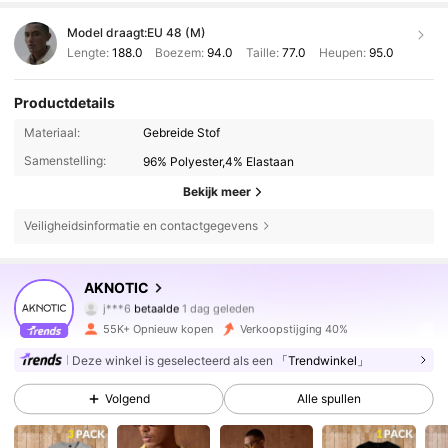
Model draagt:
EU 48 (M)
Lengte:
188.0
Boezem:
94.0
Taille:
77.0
Heupen:
95.0
Productdetails
Materiaal:
Gebreide Stof
Samenstelling:
96% Polyester,4% Elastaan
Bekijk meer
Veiligheidsinformatie en contactgegevens
214K Volgers
4.76
AKNOTIC
j***6
betaalde
1 dag geleden
t***v
gevolgd
10 minuten geleden
55K+ Opnieuw kopen
Verkoopstijging 40%
214K Volgers
4.76
Deze winkel is geselecteerd als een
「Trendwinkel」
Volgend
Alle spullen
214K Volgers
4.76