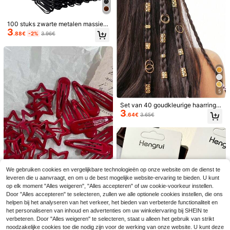
vintage kleurrijke 3D bloem haarcli
p, bruiloft bruidsmeisje hoofdtooi
2 stuks Aardbei Strik Haarclips, Aar
4
dbei Print Haarstrikken, Polka Dot
100 stuks zwarte metalen massiev
1 stuk Fee Lelie van het Dal Strik H
.58€
Decor Schattige Lint Kwast Haarcli
3
e casual U-vormige haarspelden v
3
aarclip Prinses Lint Haaraccessoire
.88€
-2%
3.96€
.72€
ps Voor Dagelijks, School, Lente Zo
oor vrouwen en meisjes, 5/6/7 cm g
Gevlochten Haarsier Schattige Bloe
mer Feest
olvende Franse speld voor opdo's e
men Haarspeld
n knotten, antislip haarclips voor all
e haartypes, geschikt voor dagelijk
s gebruik en haarstyling, haarschui
f, haarspeldjes, haarakcessoires, ho
ofdakcessoires, haarakcessoires v
oor vrouwen, haarspeld, zomer, vak
5
antie, reizen, festival, feest
Set van 40 goudkleurige haarringe
3
n, accessoires voor streetstyle vlec
.64€
3.65€
hten, modieuze haarclips voor vrou
wen, zomerse strandhaardecoratie,
vakantie, reizen, hoofdaccessoires,
festival, verjaardag
We gebruiken cookies en vergelijkbare technologieën op onze website om de dienst te
leveren die u aanvraagt, en om u de best mogelijke website-ervaring te bieden. U kunt
op elk moment "Alles weigeren", "Alles accepteren" of uw cookie-voorkeur instellen.
2 stuks glanzende vlinderhaarclips
Door "Alles accepteren" te selecteren, zullen we alle optionele cookies instellen, die ons
10 stuks rode ster & traan haarspel
4
met kwastjes, ombré vlinderhaarcli
helpen bij het analyseren van het verkeer, het bieden van verbeterde functionaliteit en
2 stuks haarclips met pareldecorati
.58€
djes set, Y2K esthetiek glanzende
#1 Bestseller
in Rood Vrouwen Haar Accessoires
ps, schattige haaraccessoires voor
4
het personaliseren van inhoud en advertenties om uw winkelervaring bij SHEIN te
e in de vorm van bloemen, elegante
metalen snap clips, schattige rode
.08€
3
dagelijks gebruik en bruiloften, ges
haarspelden met bloemen van gaa
.45€
3.48€
verbeteren. Door "Alles weigeren" te selecteren, staat u alleen het gebruik van strikt
pony haarspeldjes voor meisjes, da
chikt voor tieners
s, veelzijdige haaraccessoires, ges
gelijkse school nieuwjaar haaracce
noodzakelijke cookies toe die nodig zijn voor de werking van onze website. U kunt deze