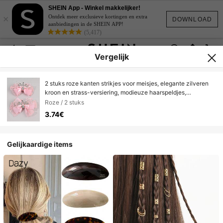
SHEIN App - Winkel makkelijker!
×
Ontdek meer exclusieve kortingen en extra
DOWNLOAD
aanbiedingen in de SHEIN APP!
(5,417)
Vergelijk
2 stuks roze kanten strikjes voor meisjes, elegante zilveren
kroon en strass-versiering, modieuze haarspeldjes,
krokodillenclips en haarclips, haaraccessoires voor bruiloften,
Roze / 2 stuks
feesten en dagelijks gebruik
3.74€
Gelijkaardige items