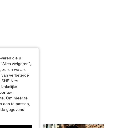
everen die u
"Alles weigeren",
 zullen we alle
en van verbeterde
j SHEIN te
dzakelijke
door uw
site. Om meer te
n aan te passen,
elde gegevens