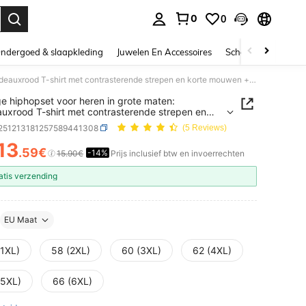
0
0
nden. Press Enter to select.
ndergoed & slaapkleding
Juwelen En Accessoires
Schoonheid & gezo
2-delige hiphopset voor heren in grote maten: bordeauxrood T-shirt met contrasterende strepen en korte mouwen + losse casual shorts met paardenprint, zomerse sportkleding
ge hiphopset voor heren in grote maten:
uxrood T-shirt met contrasterende strepen en
mouwen + losse casual shorts met paardenprint,
t251213181257589441308
(5 Reviews)
e sportkleding
13
.59€
-14%
ICE AND AVAILABILITY
15.90€
Prijs inclusief btw en invoerrechten
atis verzending
EU Maat
(1XL)
58 (2XL)
60 (3XL)
62 (4XL)
(5XL)
66 (6XL)