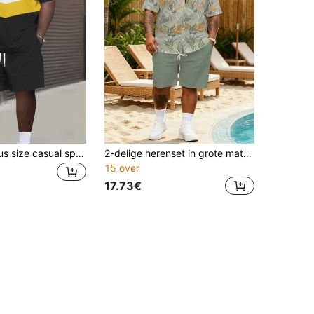
2 stuks/set plus size casual sport T-shirt met korte mouwen + shorts, comfortabele dagelijkse outfit
2-delige herenset in grote maten, vakantiestijl Hawaï, losse casual sportset
15 over
17.73€