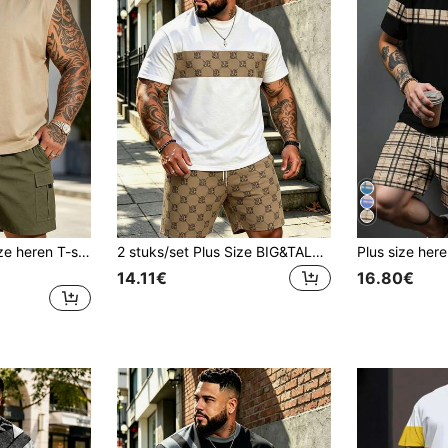
2 stuks/set Plus Size heren T-shirt met ronde hals, casual veelzijdig T-shirt met letterprint, zomerse outdoor sporttop, geschikt voor buitenactiviteiten en sportkleding, perfect cadeau voor vriend
2 stuks/set Plus Size BIG&TALL Amerikaanse straatstijl set | Wit T-shirt met patchwork vintage bloemenprint + bijpassende sportshort met all-over bloemenprint
14.11€
16.80€