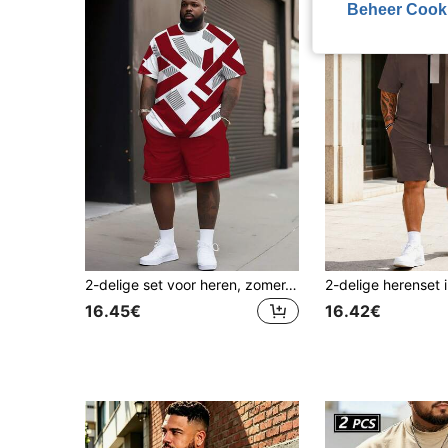
Beheer Cook
2-delige set voor heren, zomer, grote maten, top en short met contrasterende rode en witte geometrische strepen en textuurprint, casual sportieve stijl
16.45€
16.42€