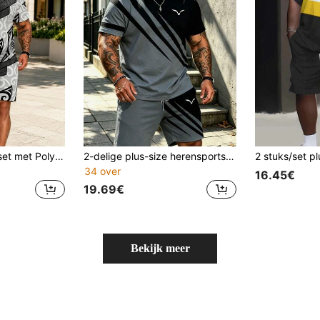
2-delige plus size set met Polynesische totemprint | Geometrische bliksempatchwork in Amerikaanse streetstyle en hardcore look | Sportieve outfit
2-delige plus-size herensportset met contrasterende strepen, zomerse T-shirt met korte mouwen + shorts, losvallende, afslankende outfit
34 over
16.45€
19.69€
Bekijk meer