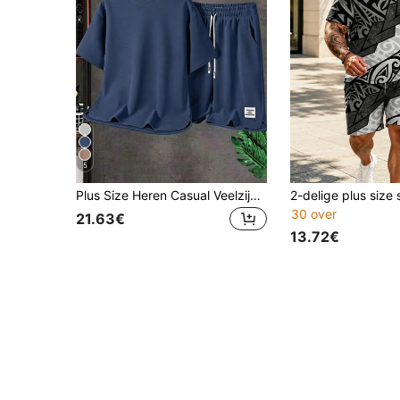
5
Plus Size Heren Casual Veelzijdig Outdoor Sport Eenvoudig Effen Kleur Modieus T-shirt met Decoratieve Zoom en Ronde Hals, met Letterlabel en Shorts met Trekkoord en Elastische Taille, Zomer
30 over
21.63€
13.72€