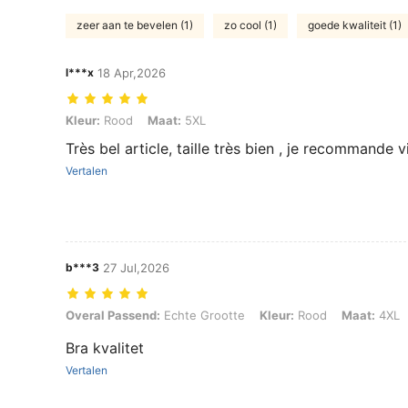
zeer aan te bevelen (1)
zo cool (1)
goede kwaliteit (1)
l***x
18 Apr,2026
Kleur: Rood, Maat: 5XL
Kleur:
Rood
Maat:
5XL
Très bel article, taille très bien , je recommande 
Vertalen
b***3
27 Jul,2026
Overal Passend: Echte Grootte, Kleur: Rood, Maat: 4XL
Overal Passend:
Echte Grootte
Kleur:
Rood
Maat:
4XL
Bra kvalitet
Vertalen