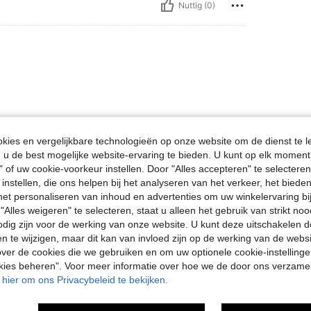
Nuttig (0)
ies en vergelijkbare technologieën op onze website om de dienst te l
Nuttig (0)
u de best mogelijke website-ervaring te bieden. U kunt op elk moment 
" of uw cookie-voorkeur instellen. Door "Alles accepteren" te selecteren,
 instellen, die ons helpen bij het analyseren van het verkeer, het bied
en Bekijken
n het personaliseren van inhoud en advertenties om uw winkelervaring bi
"Alles weigeren" te selecteren, staat u alleen het gebruik van strikt noo
odig zijn voor de werking van onze website. U kunt deze uitschakelen 
en te wijzigen, maar dit kan van invloed zijn op de werking van de web
ver de cookies die we gebruiken en om uw optionele cookie-instellinge
okies beheren". Voor meer informatie over hoe we de door ons verzam
u hier om ons Privacybeleid te bekijken.