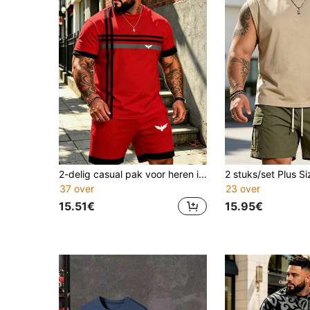
2-delig casual pak voor heren in grote maten, rood en zwart met contrasterende kleuren | Gestreept patchworkdesign + T-shirt met korte mouwen en adelaarsbadgeprint + bijpassende shorts, sportieve streetstyle.
37 over
23 over
15.51€
15.95€