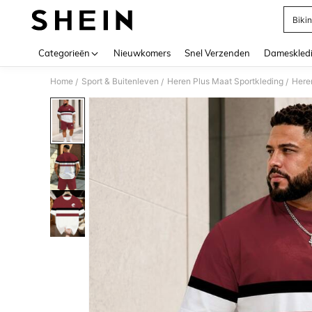
Bikin
Use up 
Categorieën
Nieuwkomers
Snel Verzenden
Dameskled
Home
Sport & Buitenleven
Heren Plus Maat Sportkleding
Here
/
/
/