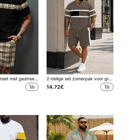
Plus size herenset met gestreept T-shirt, ronde hals, korte mouwen en short, zomerse sport
2-delige set zomerpak voor grote maten heren, kaki bruin + gestreept colorblock-print top en broek, bijpassende relaxte streetwear sportstijl
14.72€