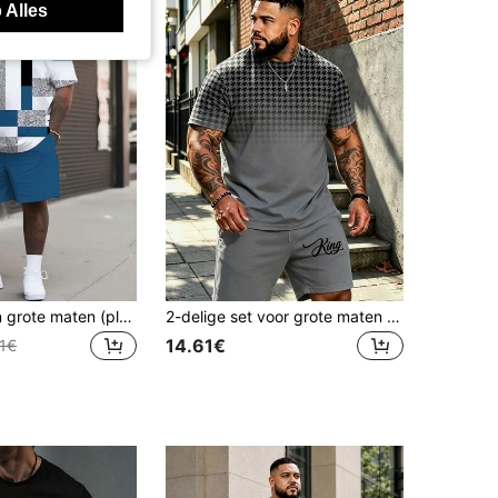
 Alles
2-delige set in grote maten (plus size), blauw-wit-zwart-zilveren contrasterende geruite top + bijpassende shorts, casual streetwear-stijl.
2-delige set voor grote maten heren: T-shirt met korte mouwen en pied-de-pouleprint + casual shorts met King-borduurwerk, zomerse sportkleding
14.61€
21€