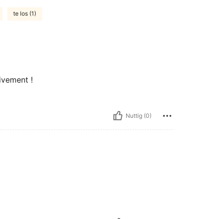
te los (1)
vivement !
Nuttig (0)