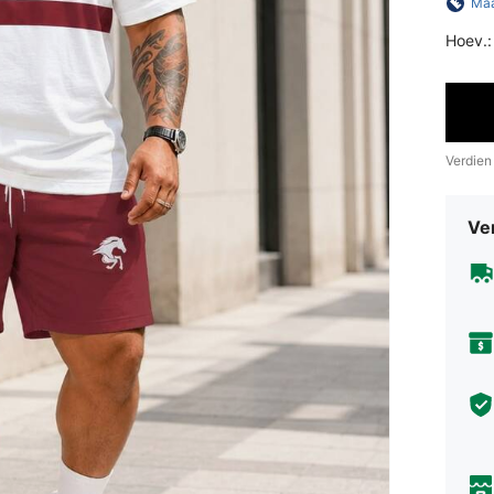
Maa
Hoev.:
Verdien
Ve