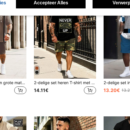
ies
Accepteer Alles
Verwerp
2-delige herenset in grote maten met koffiegrijze kleurverloop, verticale strepen, kroon- en K-spadeprint, crewneck top met korte mouwen en bijpassende casual short met trekkoord van 5 inch, contrastrijke verticale strepen en luxe letterprint, losse pasvorm, ademend en huidvriendelijk, American vintage zomeroutfit voor woon-werkverkeer en sport
2-delige set heren T-shirt met korte mouwen en korte broek in grote maten, effen zwart met camouflage, inspirerende letterprint "NEVER GIVE UP", Plus Size Drop Sports
14.11€
13.20€
13.