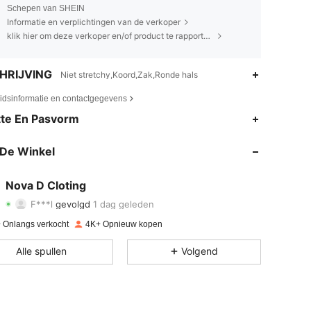
Schepen van SHEIN
Informatie en verplichtingen van de verkoper
klik hier om deze verkoper en/of product te rapporteren.
HRIJVING
Niet stretchy,Koord,Zak,Ronde hals
eidsinformatie en contactgegevens
4.72
175
3.3K
te En Pasvorm
4.72
175
3.3K
De Winkel
4.72
175
3.3K
Nova D Cloting
F***l
gevolgd
1 dag geleden
4.72
175
3.3K
Beoordeling
Artikelen
Volgers
 Onlangs verkocht
4K+ Opnieuw kopen
4.72
175
3.3K
Alle spullen
Volgend
4.72
175
3.3K
4.72
175
3.3K