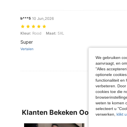
b***5
10 Jun,2026
Kleur: Rood, Maat: 5XL
Kleur:
Rood
Maat:
5XL
Super
Vertalen
We gebruiken cook
aanvraagt, en om 
"Alles accepteren
optionele cookies
Meer Beoordeling
functionaliteit e
verbeteren. Door 
cookies toe die n
browserinstelling
weten te komen o
selecteert u "Co
Klanten Bekeken Ook
verwerken,
klikt 