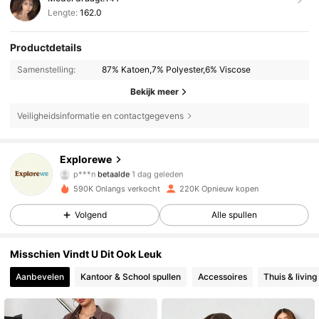
Lengte:
162.0
Productdetails
Samenstelling:
87% Katoen,7% Polyester,6% Viscose
Bekijk meer
Veiligheidsinformatie en contactgegevens
Explorewe
28K Volgers
4.86
p***n
betaalde
1 dag geleden
s***l
gevolgd
2 uur geleden
590K Onlangs verkocht
220K Opnieuw kopen
28K Volgers
4.86
Volgend
Alle spullen
Misschien Vindt U Dit Ook Leuk
28K Volgers
4.86
Aanbevelen
Kantoor & School spullen
Accessoires
Thuis & living
28K Volgers
4.86