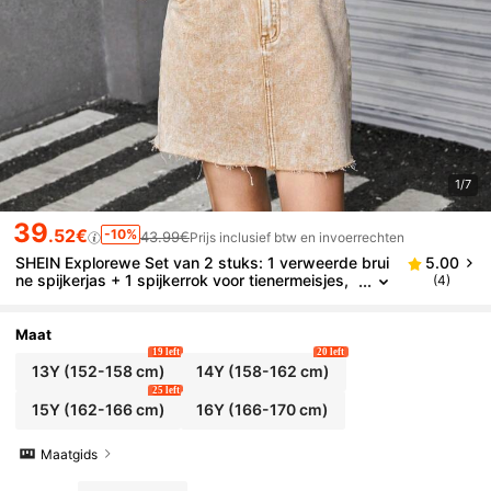
1/7
39
.52€
-10%
43.99€
Prijs inclusief btw en invoerrechten
SHEIN Explorewe Set van 2 stuks: 1 verweerde brui
5.00
ne spijkerjas + 1 spijkerrok voor tienermeisjes,
(4)
mode
Maat
19 left
20 left
13Y
(152-158 cm)
14Y
(158-162 cm)
25 left
15Y
(162-166 cm)
16Y
(166-170 cm)
Maatgids