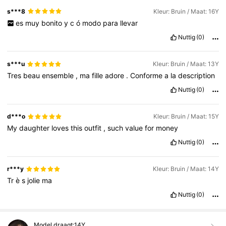
s***8
Kleur: Bruin / Maat: 16Y
es
muy
bonito
y
c
ó
modo
para
llevar
Nuttig
(0)
s***u
Kleur: Bruin / Maat: 13Y
Tres
beau
ensemble
,
ma
fille
adore
.
Conforme
a
la
description
Nuttig
(0)
d***o
Kleur: Bruin / Maat: 15Y
My
daughter
loves
this
outfit
,
such
value
for
money
Nuttig
(0)
r***y
Kleur: Bruin / Maat: 14Y
Tr
è
s
jolie
ma
Nuttig
(0)
Model draagt:
14Y