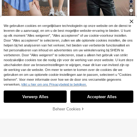
8
Tienermeisjes Casual Mode Gewas
SHEIN Zwart denim jack met l
NEW
We gebruiken cookies en vergelijkbare technologieën op onze website om de dienst te
sen Denim Jumpsuit Set
etters en rafelranden, kort en los, m
31 over
19
.99€
leveren die u aanvraagt, en om u de best mogelijke website-ervaring te bieden. U kunt
et lange mouwen voor tienermeisje
34
s
op elk moment "Alles weigeren", "Alles accepteren" of uw cookie-voorkeur instellen.
.84€
-9%
38.49€
Door "Alles accepteren" te selecteren, zullen we alle optionele cookies instellen, die ons
helpen bij het analyseren van het verkeer, het bieden van verbeterde functionaliteit en
het personaliseren van inhoud en advertenties om uw winkelervaring bij SHEIN te
verbeteren. Door "Alles weigeren" te selecteren, staat u alleen het gebruik van strikt
noodzakelijke cookies toe die nodig zijn voor de werking van onze website. U kunt deze
uitschakelen door uw browserinstellingen te wijzigen, maar dit kan van invloed zijn op
de werking van de website. Om meer te weten te komen over de cookies die we
gebruiken en om uw optionele cookie-instellingen aan te passen, selecteert u "Cookies
beheren". Voor meer informatie over hoe we de door ons verzamelde gegevens
verwerken,
klikt u hier om ons Privacybeleid te bekijken.
Verwerp Alles
Accepteer Alles
Beheer Cookies
TOEVOEGEN AAN WINKELWAGEN
SHEIN 2 stuks Y2K mouwloos blau
w denim jack en loszittende comfor
39
Coolane Casual losse
EU Warehouse