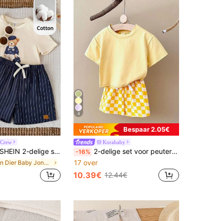
4
Bespaar 2.05€
 Crew
Korababy
HEIN 2-delige set voor babyjongens: schattig casual gebreid T-shirt met berenprint en korte mouwen, en geruite shorts met elastische tailleband.
2-delige set voor peuters (jongens/meisjes): casual T-shirt met korte mouwen in effen kleur en geruite korte broek, zomer
-16%
17 over
in Dier Baby Jongens T-shirt Co-ords
10.39€
12.44€