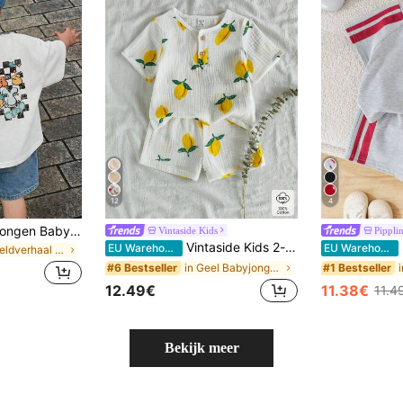
12
4
2 stuks/set Baby Jongen Baby Jongen Zomer Casual Strand Vakantie Gezichts-schaakbordpatroon T-shirt en Blauwe Denim Shorts Outfit
Vintaside Kids
Pippli
Vintaside Kids 2-delige set met schattige watermeloenprint, T-shirt met korte mouwen en shorts voor babyjongens, casual
SHEI
EU Warehouse
EU Warehouse
in Beeldverhaal Baby Jongens T-shirt Co-ords
in Geel Babyjongenssets
#6 Bestseller
#1 Bestseller
12.49€
11.38€
11.4
Bekijk meer