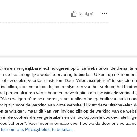
Nuttig (0)
ies en vergelijkbare technologieën op onze website om de dienst te l
u de best mogelijke website-ervaring te bieden. U kunt op elk moment 
Nuttig (0)
" of uw cookie-voorkeur instellen. Door "Alles accepteren" te selecteren,
 instellen, die ons helpen bij het analyseren van het verkeer, het bied
n het personaliseren van inhoud en advertenties om uw winkelervaring bi
en Bekijken
"Alles weigeren" te selecteren, staat u alleen het gebruik van strikt noo
odig zijn voor de werking van onze website. U kunt deze uitschakelen 
en te wijzigen, maar dit kan van invloed zijn op de werking van de web
ver de cookies die we gebruiken en om uw optionele cookie-instellinge
okies beheren". Voor meer informatie over hoe we de door ons verzam
u hier om ons Privacybeleid te bekijken.