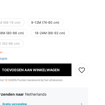
M (68-74 cm)
9-12M (74-80 cm)
18M (80-86 cm)
18-24M (86-92 cm)
Y (92-98 cm)
ver
tgids
TOEVOEGEN AAN WINKELWAGEN
 tot
12
SHEIN Punten berekend bij het afrekenen.
rzenden naar
Netherlands
Gratis verzending