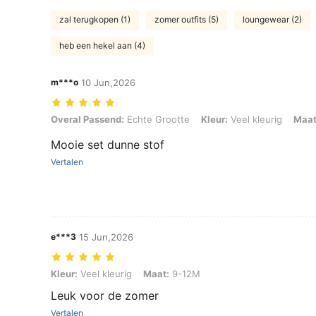
zal terugkopen (1)
zomer outfits (5)
loungewear (2)
heb een hekel aan (4)
m***o
10 Jun,2026
Overal Passend: Echte Grootte, Kleur: Veel kleurig, Maat: 18-24M
Overal Passend:
Echte Grootte
Kleur:
Veel kleurig
Maat
Mooie set dunne stof
Vertalen
e***3
15 Jun,2026
Kleur: Veel kleurig, Maat: 9-12M
Kleur:
Veel kleurig
Maat:
9-12M
Leuk voor de zomer
Vertalen