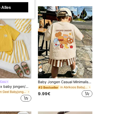
 Alles
22
Baby Jongen Casual Minimalistische Letter Melk Print T-shirt En Gestreepte Shorts Set, Geschikt Voor Zomer En Herfst
 Crew
2-delige unisex baby jongen/meisje baby jongen lente/zomer casual schattige gestreepte patroon korte mouwen T-shirt set, baby jongen kleding set, baby jongen zomer outfit, zacht
in Abrikoos Babyjongenssets
#3 Bestseller
in Geel Babyjongenssets
9.99€