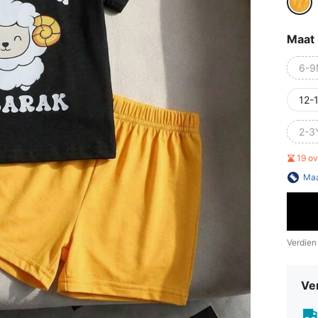
Maat
6-9
12-
2-3
19 o
Maa
Verdien
Ve