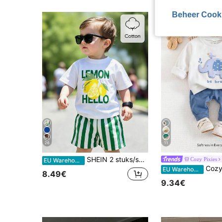
Beheer Cook
26
11
SHEIN 2 stuks/set Comfortabele katoenen baby- en peuters casual mode vakantie citroenprint ronde hals korte mouwen katoenen T-shirt en bijpassende grote streepjesprint shorts casual set jongen baby peuter zomer set Koreaanse stijl, terug naar school seizoen comfortabel gemakkelijk te dragen jongen T-shirt shorts lente sfeer en zomervakantie sfeer
Cozy Pixies
EU Warehouse
Cozy Pixies Baby jongen cartoon beer patr
EU Warehouse
8.49€
9.34€