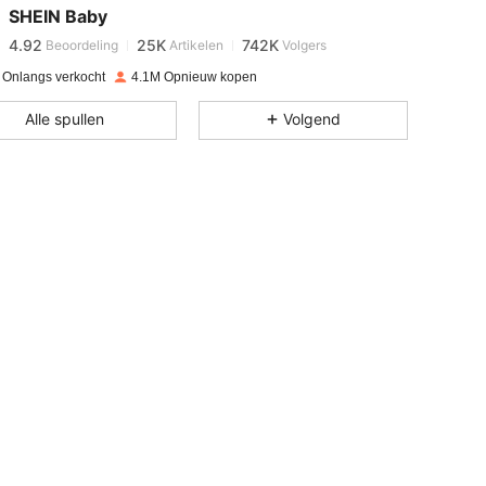
SHEIN Baby
4.92
25K
742K
Beoordeling
Artikelen
Volgers
f***h
betaalde
1 dag geleden
 Onlangs verkocht
4.1M Opnieuw kopen
4.92
25K
742K
Alle spullen
Volgend
4.92
25K
742K
4.92
25K
742K
4.92
25K
742K
4.92
25K
742K
4.92
25K
742K