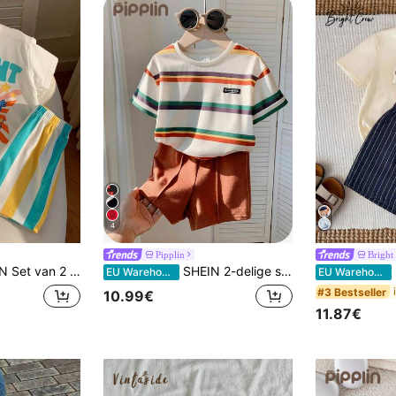
4
Pipplin
Bright
oonprint voor babyjongens/meisjes, en bijpassende shorts met elastische tailleband. Een schattige zomeroutfit met cartoonprint, een gestreepte set voor baby's en peuters.
SHEIN 2-delige set voor babyjongens: schattig gebreid zomertopje met strepen, korte mouwen en shortje met elastische taille.
S
EU Warehouse
EU Warehouse
#3 Bestseller
10.99€
11.87€