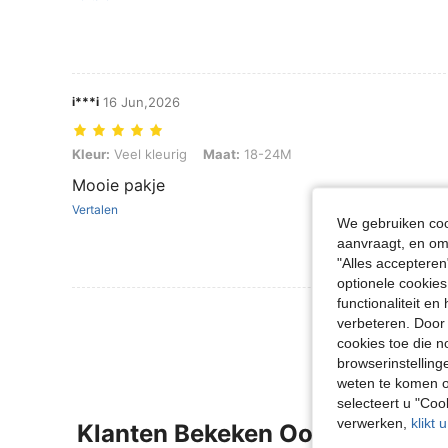
i***i
16 Jun,2026
Kleur: Veel kleurig, Maat: 18-24M
Kleur:
Veel kleurig
Maat:
18-24M
Mooie pakje
Vertalen
We gebruiken cook
aanvraagt, en om 
"Alles accepteren
optionele cookies
functionaliteit e
Meer Beoordeling
verbeteren. Door 
cookies toe die n
browserinstelling
weten te komen o
selecteert u "Co
verwerken,
klikt 
Klanten Bekeken Ook