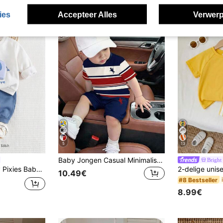
ies
Accepteer Alles
Verwerp
5
13
Baby Jongen Casual Minimalistische Ridder Gestreepte Print T-shirt En Shorts Set, Geschikt Voor De Zomer
Bright
oon gebreide zachte ronde hals lange mouw pullover top en effen kleur legging 2-delige set
10.49€
#8 Bestseller
8.99€