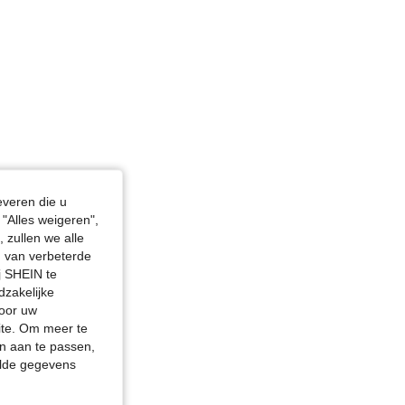
4.92
25K
742K
everen die u
"Alles weigeren",
 zullen we alle
en van verbeterde
j SHEIN te
dzakelijke
door uw
site. Om meer te
n aan te passen,
elde gegevens