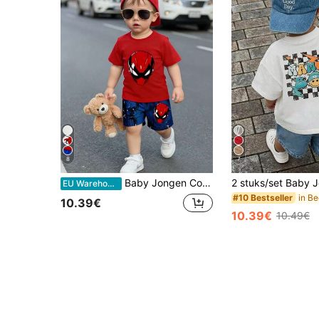
8
7
Baby Jongen Comfortabele Casual Schattige Stijlontwerp Cartoon Patroon Korte Mouwen & Shorts 2-Delige Set, Jongen Top, Jongen Outfit, Jongen Kleding, Babykleding, Lente/Zomer Stijl, Zomer Veelzijdig, Geschikt Voor Fotografie, Dagelijks, Uitstapjes, Vakanties, Cadeaus, Bohemela, Lente Vibes, Zomer Vibes, Lente&Zomer Outfits Voor, Gemakkelijk Comfort, Stijlvolle Jongen, CasualWear, Kinderen Grafische Kleding, Lente&Zomer Set, Nieuwe Stijl, Chill Chill, Lente Vibes Chill Zomervakantie
EU Warehouse
#10 Bestseller
10.39€
10.39€
10.49€