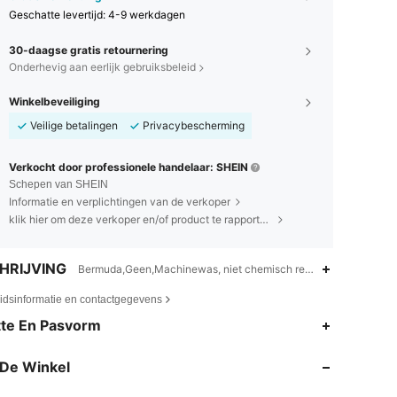
Geschatte levertijd:
4-9 werkdagen
30-daagse gratis retournering
Onderhevig aan eerlijk gebruiksbeleid
Winkelbeveiliging
Veilige betalingen
Privacybescherming
Verkocht door professionele handelaar: SHEIN
Schepen van SHEIN
Informatie en verplichtingen van de verkoper
klik hier om deze verkoper en/of product te rapporteren.
HRIJVING
Bermuda,Geen,Machinewas, niet chemisch reinigen
eidsinformatie en contactgegevens
4.92
25K
742K
te En Pasvorm
De Winkel
4.92
25K
742K