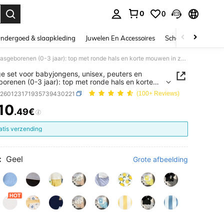
0
0
nden. Press Enter to select.
ndergoed & slaapkleding
Juwelen En Accessoires
Schoonheid & gezo
2-delige set voor babyjongens, unisex, peuters en pasgeborenen (0-3 jaar): top met ronde hals en korte mouwen in zwart met maan- en jongensprint, zacht en comfortabel, veelzijdig en casual, geschikt voor festivals in het Midden-Oosten, binnen- en buitenkleding, zomeroutfit.
ge set voor babyjongens, unisex, peuters en
orenen (0-3 jaar): top met ronde hals en korte
 in zwart met maan- en jongensprint, zacht en
a260123171935739430221
(100+ Reviews)
tabel, veelzijdig en casual, geschikt voor festivals
 Midden-Oosten, binnen- en buitenkleding,
10
.49€
ICE AND AVAILABILITY
utfit.
atis verzending
:
Geel
Grote afbeelding