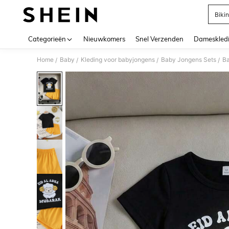
Bikin
Use up 
Categorieën
Nieuwkomers
Snel Verzenden
Dameskled
Home
Baby
Kleding voor babyjongens
Baby Jongens Sets
Ba
/
/
/
/