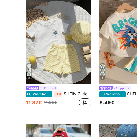
8
4
Pipplin
Pipplin
SHEIN 3-delige set unisex babykleding voor jongens en meisjes: schattig gestreept T-shirt met korte mouwen, korte broek en pet, lente/zomer babykleding voor jongens
SHEIN Set van 2 stuks: schattig gebreid T-shirt met korte mouwen en cart
EU Warehouse
-1%
EU Warehouse
11.87€
8.49€
11.99€