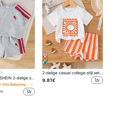
2-delige casual college-stijl set voor babyjongens met T-shirt met letterprint en korte mouwen en gestreepte shorts, dunne zomerstof, vakantie- en strandweekend-zomeroutfit
n
N 2-delige set voor peuters (jongens/meisjes) lente/zomer: T-shirt met korte mouwen en short. Comfortabele, casual, modieuze en sportieve basic outfit, geschikt voor binnen, buiten, dagelijks gebruik, sporten, spelen, feestjes, fotoshoots, vakantie, festivals, trainingspakken, joggingbroeken, streetwear en de eerste schooldag.
9.81€
in Grijs Babyjongenssets
9€