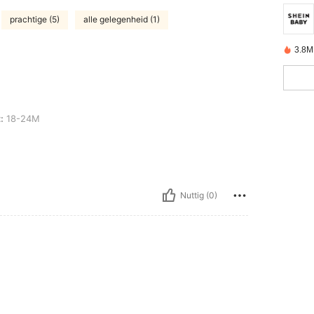
prachtige (5)
alle gelegenheid (1)
3.8M
:
18-24M
Nuttig (0)