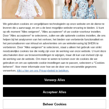
We gebruiken cookies en vergelijkbare technologieën op onze website om de dienst te
leveren die u aanvraagt, en om u de best mogelijke website-ervaring te bieden. U kunt
7
op elk moment "Alles weigeren", "Alles accepteren" of uw cookie-voorkeur instellen.
10
MODELY Kids
Door "Alles accepteren" te selecteren, zullen we alle optionele cookies instellen, die ons
SHEIN 2-delige set vo
helpen bij het analyseren van het verkeer, het bieden van verbeterde functionaliteit en
SHEIN Pyjamaset voor meisjes/mei
EU Warehouse
14
or tienermeisjes: zwarte top met stri
19
sjes: vest met bloemenprint en reve
het personaliseren van inhoud en advertenties om uw winkelervaring bij SHEIN te
.49€
.49€
k en geruite shorts met hartjesprint,
rs, bijpassende broek, schattige en
verbeteren. Door "Alles weigeren" te selecteren, staat u alleen het gebruik van strikt
casual pyjama
comfortabele casual loungewear 2-
noodzakelijke cookies toe die nodig zijn voor de werking van onze website. U kunt deze
delige set, zomer
Tween Girl blauwe vlinderprint mix
uitschakelen door uw browserinstellingen te wijzigen, maar dit kan van invloed zijn op
DRMZ Kids
shorts en korte mouwen casual ho
1 over
de werking van de website. Om meer te weten te komen over de cookies die we
SHEIN Tween Girls Colorblock Dits
mewear 2 stks/set; Bijpassende out
15
gebruiken en om uw optionele cookie-instellingen aan te passen, selecteert u "Cookies
y Floral Long Sleeve & Pants Loung
9 over
.72€
fits voor mama en mij (3 sets apart
beheren". Voor meer informatie over hoe we de door ons verzamelde gegevens
ewear Set, Casual Homewear
19
verkrijgbaar)
.59€
verwerken,
klikt u hier om ons Privacybeleid te bekijken.
Verwerp Alles
Toon vergelijkbare artikelen die op voorraad zijn
Zie alle
Accepteer Alles
Sorry, dit product is uitverkocht.
Beheer Cookies
UITVERKOCHT