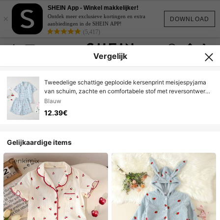
SHEIN App - Winkel makkelijker!
×
Ontdek meer exclusieve kortingen en extra
DOWNLOAD
aanbiedingen in de SHEIN APP!
(5,417)
Vergelijk
Tweedelige schattige geplooide kersenprint meisjespyjama
van schuim, zachte en comfortabele stof met reversontwerp,
zeer geschikt voor pyjamafeestjes en ontspannen avonden
Blauw
12.39€
Gelijkaardige items