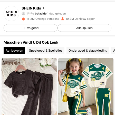
SHEIN Kids
810K Volgers
4.89
1***g
betaalde
1 dag geleden
15.2M Onlangs verkocht
10.2M Opnieuw kopen
810K Volgers
4.89
Volgend
Alle spullen
Misschien Vindt U Dit Ook Leuk
810K Volgers
4.89
Aanbevelen
Speelgoed & Spelletjes
Ondergoed & slaapkleding
A
810K Volgers
4.89
810K Volgers
4.89
810K Volgers
4.89
810K Volgers
4.89