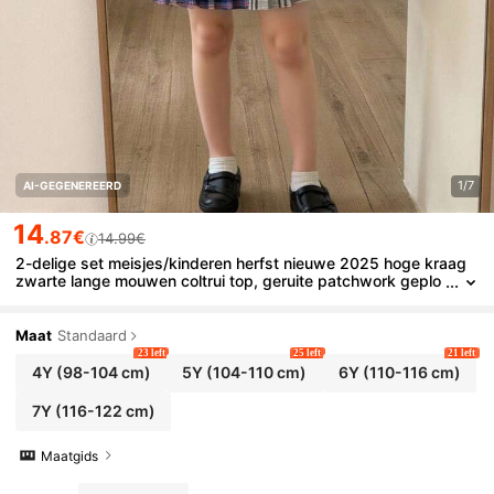
1/7
AI-GEGENEREERD
14
.87€
14.99€
2-delige set meisjes/kinderen herfst nieuwe 2025 hoge kraag
zwarte lange mouwen coltrui top, geruite patchwork geplo
oide rok, eenvoudige veelzijdige mode school/straat stijl ou
tfit
Maat
Standaard
23 left
25 left
21 left
4Y
(98-104 cm)
5Y
(104-110 cm)
6Y
(110-116 cm)
7Y
(116-122 cm)
Maatgids