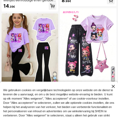
8
Meisjes eenvoudige effen geribbeld
.99€
e sportstijl, paars-wit contrasterend
e top met lange mouwen en broeks
14
T-shirt met korte mouwen en "New
.35€
et
York 67" cijferopdruk + korte broek,
lichtgewicht stof, energieke outfit, c
asual/sportieve zomerkleding set
22
26
SHEIN 2-delige T-shirt en broek set
We gebruiken cookies en vergelijkbare technologieën op onze website om de dienst te
voor jonge meisjes, paars T-shirt m
14
1 Set voor jonge meisj
EU Warehouse
.99€
et korte mouwen en ronde hals met
leveren die u aanvraagt, en om u de best mogelijke website-ervaring te bieden. U kunt
es: een casual en comfortabele T-s
13
schattige cartoon anime print en za
op elk moment "Alles weigeren", "Alles accepteren" of uw cookie-voorkeur instellen.
.36€
13.37€
hirt met korte mouwen en ronde hal
k, lange broek met rechte pijpen, zo
Door "Alles accepteren" te selecteren, zullen we alle optionele cookies instellen, die ons
s, in cartoonstijl, met een K-POP me
merse kindermode outfit, levendige
idengroepprint, en een flared broek.
helpen bij het analyseren van het verkeer, het bieden van verbeterde functionaliteit en
zomerse sfeer, opvallend voor uitst
Modieuze vrijetijdsoutfit, geschikt v
het personaliseren van inhoud en advertenties om uw winkelervaring bij SHEIN te
apjes en school
oor de lente en zomer.
verbeteren. Door "Alles weigeren" te selecteren, staat u alleen het gebruik van strikt