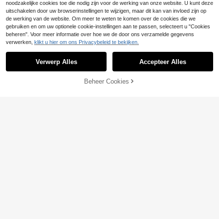
noodzakelijke cookies toe die nodig zijn voor de werking van onze website. U kunt deze
uitschakelen door uw browserinstellingen te wijzigen, maar dit kan van invloed zijn op
de werking van de website. Om meer te weten te komen over de cookies die we
gebruiken en om uw optionele cookie-instellingen aan te passen, selecteert u "Cookies
beheren". Voor meer informatie over hoe we de door ons verzamelde gegevens
verwerken,
klikt u hier om ons Privacybeleid te bekijken.
Verwerp Alles
Accepteer Alles
Beheer Cookies
TOEVOEGEN AAN WINKELWAGEN
11
23
Playful Pals
SHEIN Playful Pals 2 s
Elladie kids
EU Warehouse
tuks/set outfit voor jonge meisjes m
14
Elladie kids Casual T-
EU Warehouse
.84€
et witte top met korte mouwen en s
shirt set met strik en korte mouwen
11
chattige rok met bloemenprint, voor
.87€
-1%
11.99€
voor jonge meisjes, zomer
7e verjaardag, zomer en school