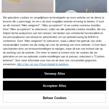
thuis, school, feestdecoratie, cadea
us en knutselprojecten.
Bespaar 0.10€
We gebruiken cookies en vergelijkbare technologieën op onze website om de dienst te
6 stuks/set 3D schattige en romanti
32 klonten/pak statisch grasbos mo
leveren die u aanvraagt, en om u de best mogelijke website-ervaring te bieden. U kunt
4
sche ballonkoelkastmagneten, cre
4
del grasbos terrein model kit hars st
op elk moment "Alles weigeren", "Alles accepteren" of uw cookie-voorkeur instellen.
.15€
.68€
-2%
4.78€
atieve magnetische memobordstic
atisch landschap model, nep mos gr
Door "Alles accepteren" te selecteren, zullen we alle optionele cookies instellen, die ons
kers, kleurrijke ballonvormige deco
as voor trein landschap spoorweg k
helpen bij het analyseren van het verkeer, het bieden van verbeterde functionaliteit en
Vintage fotolijst in Europese stijl me
ratieve magneten voor koelkasten
unstgras modellering beste gesche
5
t gouden boog, geschikt voor huisd
het personaliseren van inhoud en advertenties om uw winkelervaring bij SHEIN te
nken
.43€
ecoratie, restaurantdecoratie en als
verbeteren. Door "Alles weigeren" te selecteren, staat u alleen het gebruik van strikt
cadeau voor het tentoonstellen van
noodzakelijke cookies toe die nodig zijn voor de werking van onze website. U kunt deze
foto's.
uitschakelen door uw browserinstellingen te wijzigen, maar dit kan van invloed zijn op
de werking van de website. Om meer te weten te komen over de cookies die we
gebruiken en om uw optionele cookie-instellingen aan te passen, selecteert u "Cookies
beheren". Voor meer informatie over hoe we de door ons verzamelde gegevens
Bespaar 0.11€
verwerken,
klikt u hier om ons Privacybeleid te bekijken.
1 st. Architectonische Stijl Metalen
Verwerp Alles
4
Koelkastmagneet, Frans/Londen G
.27€
-2%
4.38€
ebouw Koelkastmagneet Reis Souv
Toon vergelijkbare artikelen die op voorraad zijn
Zie alle
enir Huisdecoratie Flessenopener
Accepteer Alles
Sorry, dit product is uitverkocht.
Beheer Cookies
UITVERKOCHT
1pc schattige matroesjka decoratie
17
2/1 st Minimalistische luipaard zwar
4
3D reliëf goudfolie decor groot form
.34€