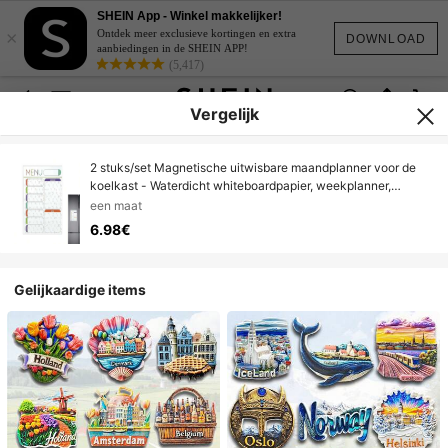
SHEIN App - Winkel makkelijker!
×
Ontdek meer exclusieve kortingen en extra
DOWNLOAD
aanbiedingen in de SHEIN APP!
(5,417)
Vergelijk
2 stuks/set Magnetische uitwisbare maandplanner voor de
koelkast - Waterdicht whiteboardpapier, weekplanner,
handige kalender, gemakkelijk te gebruiken, veelzijdig.
een maat
Gebruik de magnetische weekplanner om alles georganiseerd
6.98€
te houden, ideaal voor maaltijdplanning.
Gelijkaardige items