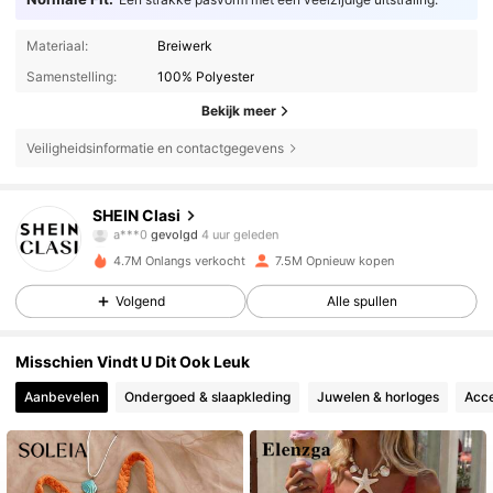
Materiaal:
Breiwerk
Samenstelling:
100% Polyester
Bekijk meer
Veiligheidsinformatie en contactgegevens
823K Volgers
4.84
SHEIN Clasi
a***0
gevolgd
4 uur geleden
w***l
is aan het browsen
823K Volgers
4.84
4.7M Onlangs verkocht
7.5M Opnieuw kopen
Volgend
Alle spullen
823K Volgers
4.84
Misschien Vindt U Dit Ook Leuk
Aanbevelen
Ondergoed & slaapkleding
Juwelen & horloges
Acce
823K Volgers
4.84
823K Volgers
4.84