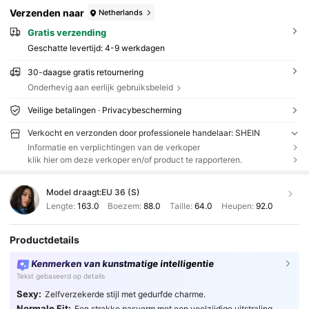
Verzenden naar
Netherlands
Gratis verzending
Geschatte levertijd:
4-9 werkdagen
30-daagse gratis retournering
Onderhevig aan eerlijk gebruiksbeleid
Veilige betalingen · Privacybescherming
Verkocht en verzonden door professionele handelaar: SHEIN
Informatie en verplichtingen van de verkoper
klik hier om deze verkoper en/of product te rapporteren.
Model draagt:
EU 36 (S)
Lengte:
163.0
Boezem:
88.0
Taille:
64.0
Heupen:
92.0
Productdetails
Kenmerken van kunstmatige intelligentie
Tekst gebaseerd op details
Sexy:
Zelfverzekerde stijl met gedurfde charme.
Normale Fit:
Een strakke pasvorm met een veelzijdige uitstraling.