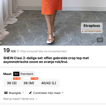
1/7
19
.12€
Prijs inclusief btw en invoerrechten
SHEIN Clasi 2-delige set: effen gebreide crop top met
asymmetrische zoom en oranje rok/trui.
Maat
:
EU
Standaard
16 left
27 left
36
(S)
38
(M)
40/42
(L)
Maatgids
Controleer mijn maat
Niet je maat? Vertel ons