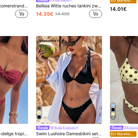
S
EU Warehouse
Swim SXY Dames zomerstrand effen kleur halternek strik sexy mode bikini tweedelig badpak set
Bellisia Witte ruches tankini zwemkleding voor dames, zachte meisjesachtige bikini met spaghettibandjes, thermische zwemkleding voor strandvakantie in de lente
14.01€
14.35€
14.49€
6
Swim Lushoire
#Zomerse 
i broekje, populaire strandvakantie casual elegante Valentijnsdag feest bikini set, elegante strandoutfit zwemkleding voor dames
Swim Lushoire Damesbikini set in zwart met draadrand, geknoopt en met schattige ruches, witte bies, casual model, zomer
D
EU Warehouse