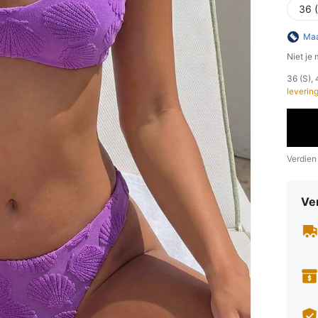
36 
Maa
Niet je
​36 (S)
leverin
Verdien
Ve