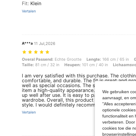
Fit
:
Klein
Vertalen
A***a
11 Jul,2026
Overal Passend: Echte Grootte, Lengte: 166 cm / 65 in, Gewicht: 62 k
Overal Passend:
Echte Grootte
Lengte:
166 cm / 65 in
Taille:
81 cm / 32 in
Heupen:
101 cm / 40 in
Lichaamsv
I am very satisfied with this purchase. The clothin
comfortable, and durable. The fit is great and p
well as special occasions. The stitching and overa
item a high-quality appearance. The color matche
We gebruiken cook
up well after use. It is easy to pair with different 
aanvraagt, en om 
wardrobe. Overall, this product exceeded my expe
"Alles accepteren
style. I would definitely recommend it to anyone lo
optionele cookies
Vertalen
functionaliteit e
verbeteren. Door 
cookies toe die n
browserinstelling