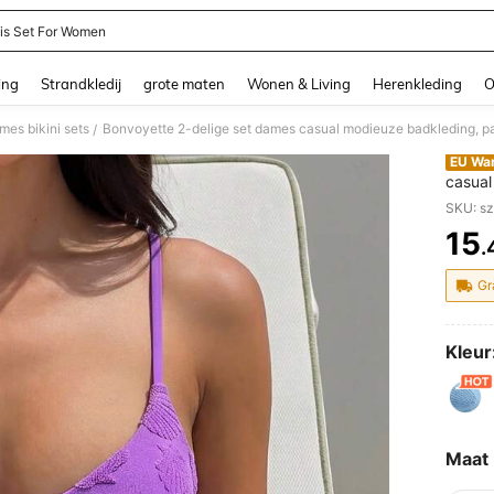
nis Set For Women
and down arrow keys to navigate search Recente zoekopdracht and Zoeken en Vi
ing
Strandkledij
grote maten
Wonen & Living
Herenkleding
O
mes bikini sets
/
EU Wa
casual
schelp
SKU: s
bandje
15
lente/
.
PR
zebra 
voor d
Gr
dames
Kleur
Maat