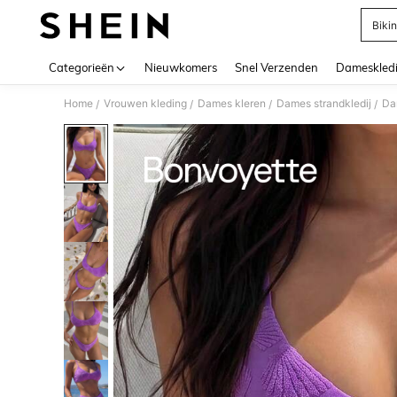
Biki
Use up 
Categorieën
Nieuwkomers
Snel Verzenden
Dameskled
Home
Vrouwen kleding
Dames kleren
Dames strandkledij
Da
/
/
/
/