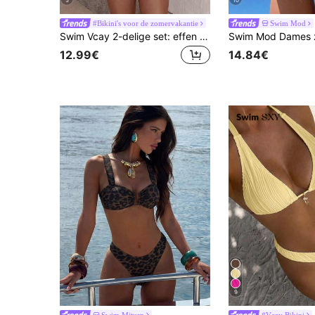
5
10
#Bikini's voor de zomervakantie
Swim Mod
Swim Vcay 2-delige set: effen bikinitop met spaghettibandjes, open voorkant en ronde decoratie, en een bikinibroekje met lage taille en driehoekige vorm, elegante badkleding set voor dames in vakantiestijl.
12.99€
14.84€
9
Swim Miturn
#Vcay Bikini