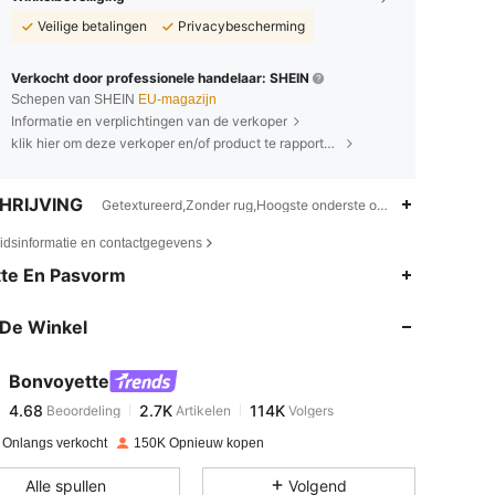
Veilige betalingen
Privacybescherming
Verkocht door professionele handelaar: SHEIN
Schepen van SHEIN
EU-magazijn
Informatie en verplichtingen van de verkoper
klik hier om deze verkoper en/of product te rapporteren.
HRIJVING
Getextureerd,Zonder rug,Hoogste onderste omtrekpositie,Volle 
eidsinformatie en contactgegevens
4.68
2.7K
114K
te En Pasvorm
De Winkel
4.68
2.7K
114K
Bonvoyette
4.68
2.7K
114K
Beoordeling
Artikelen
Volgers
m***l
betaalde
1 dag geleden
 Onlangs verkocht
150K Opnieuw kopen
4.68
2.7K
114K
Alle spullen
Volgend