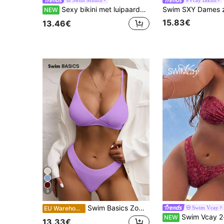
Sexy bikini met luipaardprint en dikke schouderbandjes voor dames, 2-delige set, geschikt voor eilandvakantie en fotografie
NEW
15.83€
13.46€
9
Swim Basics Zomerstrand Effen Hoog Uitgesneden Bikini Set Paarse Bikini Tweedelige Bikini
Swim Vcay
EU Warehouse
Swim Vcay 2-delige tropische schattige bikini voor dames met multi-kleurige print, bandeau top met afneembare bandjes en driehoekige bikin
NEW
13.33€