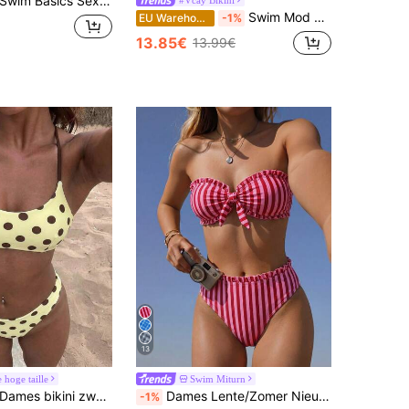
wim Basics Sexy bikini set voor dames met metalen details, bestaande uit een bikinitopje en een bikinibroekje met plooien, perfect voor strand en vakantie.
Swim Mod Visschubben print knoop voorkant zwemtop en zwembroek bikiniset zomerstrand
EU Warehouse
-1%
13.85€
13.99€
13
hoge taille
Swim Miturn
ames bikini zwemkleding, casual geprinte gestreepte polkadot driehoek bikini top, vakantie strandoutfit zomer
Dames Lente/Zomer Nieuwe Gestreepte Bloemen Kant Strapless Bikini 2-Delige Set, Afneembare Band Vakantie, Resort Wear Strand, Vacationcore
-1%