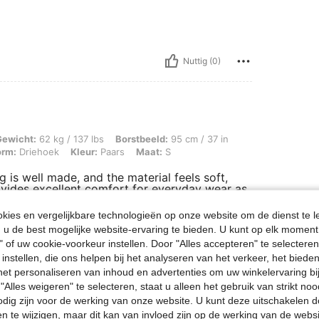
Nuttig (0)
g / 137 lbs, Borstbeeld: 95 cm / 37 in, Taille: 81 cm / 32 in, Heupen: 101 cm / 40
Gewicht:
62 kg / 137 lbs
Borstbeeld:
95 cm / 37 in
orm:
Driehoek
Kleur:
Paars
Maat:
S
g is well made, and the material feels soft,
rovides excellent comfort for everyday wear as
ll craftsmanship are impressive, giving the
s the photos perfectly, and the fabric holds
ies en vergelijkbare technologieën op onze website om de dienst te l
outfits, making it a versatile addition to any
u de best mogelijke website-ervaring te bieden. U kunt op elk moment 
ctations in terms of quality, comfort, and
" of uw cookie-voorkeur instellen. Door "Alles accepteren" te selecteren,
oking for reliable and stylish clothing.
 instellen, die ons helpen bij het analyseren van het verkeer, het bied
n het personaliseren van inhoud en advertenties om uw winkelervaring bi
"Alles weigeren" te selecteren, staat u alleen het gebruik van strikt noo
Nuttig (2)
odig zijn voor de werking van onze website. U kunt deze uitschakelen 
en te wijzigen, maar dit kan van invloed zijn op de werking van de web