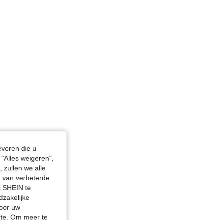
 in, Lichaamsvorm: Driehoek, Kleur: Paars, Maat: S
everen die u
"Alles weigeren",
 zullen we alle
en van verbeterde
j SHEIN te
dzakelijke
door uw
site. Om meer te