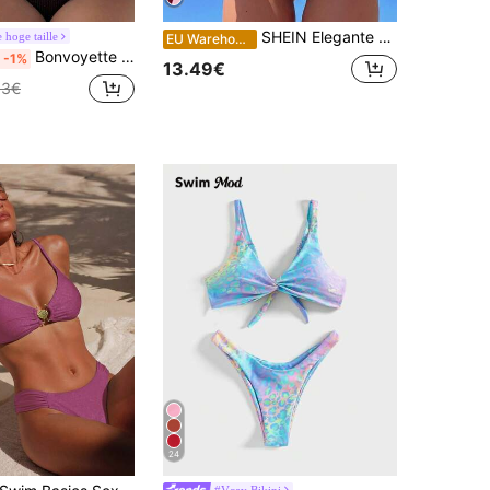
SHEIN Elegante vakantie bohemian roze gestreepte bikini set met verstelbare bandjes en V-hals 2-delige sets voor dames Alt 2580198 bikini's
hoge taille
EU Warehouse
Bonvoyette Dames Lente/Zomer Bruine Gebreide Jacquard Bikini Set met Eén Schouder, Schelpvormige Golfrand en Metalen Decoratie, Elegant en Modieus
-1%
13.49€
33€
24
#Vcay Bikini