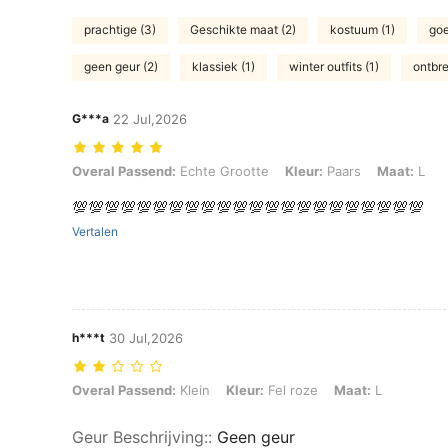
prachtige (3)
Geschikte maat (2)
kostuum (1)
goe
geen geur (2)
klassiek (1)
winter outfits (1)
ontbr
G***a
22 Jul,2026
Overal Passend: Echte Grootte, Kleur: Paars, Maat: L
Overal Passend:
Echte Grootte
Kleur:
Paars
Maat:
L
💯💯💯💯💯💯💯💯💯💯💯💯💯💯💯💯💯💯💯💯💯💯
Vertalen
h***t
30 Jul,2026
Overal Passend: Klein, Kleur: Fel roze, Maat: L
Overal Passend:
Klein
Kleur:
Fel roze
Maat:
L
Geur Beschrijving:
:
Geen geur