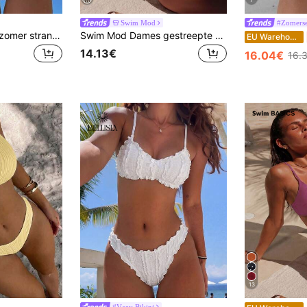
7
Swim Mod
#Zomerse 
Swim Mod Dames zomer strand bikini set bestaande uit een effen kleur met spaghettibandjes en een driehoekig bikinibroekje.
Swim Mod Dames gestreepte gebreide jacquard stof fijne schouderband knoop casual vakantie schattige bikini set
EU Warehouse
14.13€
16.04€
16.
13
#Vcay Bikini