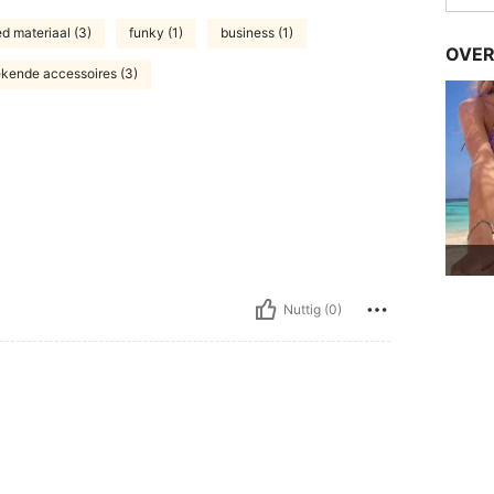
d materiaal (3)
funky (1)
business (1)
OVER
ekende accessoires (3)
Nuttig (0)