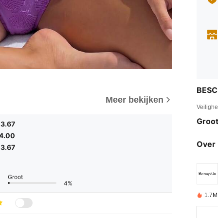
BESC
Meer bekijken
Veiligh
Groot
3.67
4.00
Over 
3.67
Groot
4%
1.7M