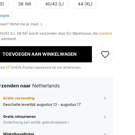
(S)
38 (M)
40/42 (L)
44 (XL)
tgids
 maat? Vertel me je maat
, 40/42 (L), 38 (M) wordt verzonden door EU Warehouse, die
snellere
g
aanbiedt.
TOEVOEGEN AAN WINKELWAGEN
 tot
17
SHEIN Punten berekend bij het afrekenen.
rzenden naar
Netherlands
Gratis verzending
Geschatte levertijd:
augustus 12 - augustus 17
Gratis retourneren
Onderhevig aan eerlijk gebruiksbeleid
Winkelbeveiliging