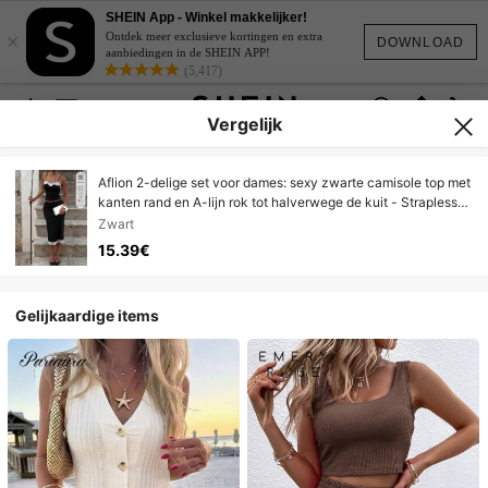
SHEIN App - Winkel makkelijker!
×
Ontdek meer exclusieve kortingen en extra
DOWNLOAD
aanbiedingen in de SHEIN APP!
(5,417)
Vergelijk
Aflion 2-delige set voor dames: sexy zwarte camisole top met
kanten rand en A-lijn rok tot halverwege de kuit - Strapless
design, modieuze, sexy, retro en zoete stijl, ideaal voor
Zwart
zomerse stranddagen, feestjes, muziekfestivals, nachtclubs,
15.39€
dates, Valentijnsdag, carnaval en Nieuwjaar.
Gelijkaardige items