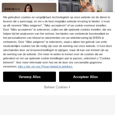
tippen, camisole set met stippen, sc
voor dagelijks gebruik
hattige nachtkleding, pyjama met s
6
8
tippen, zwart-witte stippen, pyjama
set, top en short met stippen, zwart
LovelyWholesale
SHEIN BAE
-witte stippen, nachtkleding met sti
We gebruiken cookies en vergelijkbare technologieën op onze website om de dienst te
ppen, schattige loungewear set, zw
LovelyWholesale Dames casual 2-
SHEIN BAE Dames 2-delige set: Ele
leveren die u aanvraagt, en om u de best mogelijke website-ervaring te bieden. U kunt
art-witte outfit, tweedelige zomero
delige set met effen T-shirt met ron
gante asymmetrische mesh top in e
21
24
op elk moment "Alles weigeren", "Alles accepteren" of uw cookie-voorkeur instellen.
.99€
.99€
utfit voor dames, tweedelige zomer
de hals en korte mouwen en 3/4 fla
ffen abrikoos en lange elegante rok,
set voor dames, tweedelige shortse
Door "Alles accepteren" te selecteren, zullen we alle optionele cookies instellen, die ons
re broek, zomeroutfit, elegant voor
herfst/winter
t voor dames, schattige tweedelige
alle seizoenen
helpen bij het analyseren van het verkeer, het bieden van verbeterde functionaliteit en
set voor dames, tweedelige shortse
het personaliseren van inhoud en advertenties om uw winkelervaring bij SHEIN te
t voor dames met stippen, zomerset
verbeteren. Door "Alles weigeren" te selecteren, staat u alleen het gebruik van strikt
met stippen, tweedelige set met sti
noodzakelijke cookies toe die nodig zijn voor de werking van onze website. U kunt deze
ppen.
uitschakelen door uw browserinstellingen te wijzigen, maar dit kan van invloed zijn op
de werking van de website. Om meer te weten te komen over de cookies die we
gebruiken en om uw optionele cookie-instellingen aan te passen, selecteert u "Cookies
4
beheren". Voor meer informatie over hoe we de door ons verzamelde gegevens
verwerken,
klikt u hier om ons Privacybeleid te bekijken.
Toon vergelijkbare artikelen die op voorraad zijn
Zie alle
#TopTiers
Serisse Dames bruine
EU Warehouse
Verwerp Alles
Accepteer Alles
gestreepte boho zomer 2-delige se
Sorry, dit product is uitverkocht.
20
SHEIN BAE
.99€
-19%
26.18€
t, mouwloze ruches peplum halter t
op en wijde broek, vakantie casual
SHEIN BAE Shades O
EU Warehouse
Beheer Cookies
UITVERKOCHT
strandoutfit
f Brown Summer Chic Club Night 2
#2 Bestseller
in Franje Vrouwen Coördinaten
-delige set voor dames, rugloze cro
35
pped top met pofmouwen, strik en r
.49€
uches & mini-rok met lage taille en
bubbelzoom, Valentijnsdag
5
SHEIN EZwear Casual
Glamful
EU Warehouse
minimalistische vakantieset met do
14
Elegante Franse charme romantisch