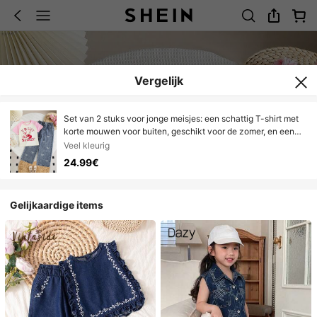
Vergelijk
Set van 2 stuks voor jonge meisjes: een schattig T-shirt met
korte mouwen voor buiten, geschikt voor de zomer, en een
comfortabele, veelzijdige en energieke jeansbroek met wijde
Veel kleurig
pijpen en strik voor dagelijks gebruik.
24.99€
Gelijkaardige items