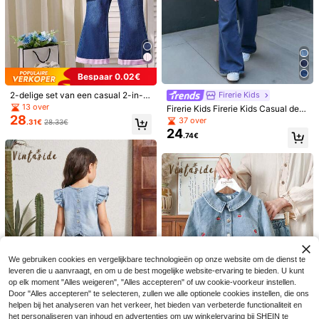
.49€
.49€
erfst/wintercollectie, modieuze cas
was blauwe denim jas, comfortabel
ual collegiale stijl, dagelijks veelzijd
voor dagelijkse activiteiten en uitje
ige minimalistische jeansjack pasvo
s. Geschikt voor winter en lente.
rm, combineren met T-shirt/T-shirt,
vroege herfstmodeartikel, jeansjack
voor meisjes, lichtblauwe klassieke
vintage jeansjack voor meisjes
Bespaar 0.02€
2-delige set van een casual 2-in-1
Firerie Kids
top met kraag en uitlopende denim
13 over
Firerie Kids Firerie Kids Casual deni
jeans voor jonge meisjes
28
m vest en broek set voor jonge mei
37 over
.31€
28.33€
sjes
24
.74€
Genkimix Kids
SUMWON Kids
Genkimix Kids Spijkerjurk voor jong
SUMWON Hoodie van denim en jer
We gebruiken cookies en vergelijkbare technologieën op onze website om de dienst te
19
e meisjes, nieuwe zomerjurk met ko
sey met geborduurd logo voor kinde
26 over
.99€
leveren die u aanvraagt, en om u de best mogelijke website-ervaring te bieden. U kunt
rte mouwen, casual en schattig lich
ren, casual voor de herfst, winter en
22
.35€
tblauw gewassen denim, zomerse v
vakantie.
op elk moment "Alles weigeren", "Alles accepteren" of uw cookie-voorkeur instellen.
akantiestijl, wit Engels geborduurd
Door "Alles accepteren" te selecteren, zullen we alle optionele cookies instellen, die ons
patroon, reverskraag met ruches, p
helpen bij het analyseren van het verkeer, het bieden van verbeterde functionaliteit en
ofmouwen, aansluitend silhouet, co
het personaliseren van inhoud en advertenties om uw winkelervaring bij SHEIN te