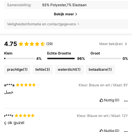
Samenstelling:
93% Polyester,7% Elastaan
Bekijk meer
Veiligheidsinformatie en contactgegevens
4.75
(29)
Meer bekijken
Klein
Echte Grootte
Groot
4%
96%
0%
prachtige
(1)
liefde
(3)
waterdicht
(1)
betaalbare
(1)
o***a
Kleur: Blauw en wit / Maat: 8Y
جميل
Nuttig
(0)
r***r
Kleur: Blauw en wit / Maat: 12Y
ç
ok
guzel
Nuttig
(0)