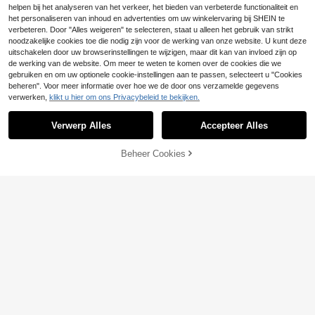
feestjes, vakantie, school, casual kl
helpen bij het analyseren van het verkeer, het bieden van verbeterde functionaliteit en
eding en de lente/zomer.
het personaliseren van inhoud en advertenties om uw winkelervaring bij SHEIN te
verbeteren. Door "Alles weigeren" te selecteren, staat u alleen het gebruik van strikt
noodzakelijke cookies toe die nodig zijn voor de werking van onze website. U kunt deze
uitschakelen door uw browserinstellingen te wijzigen, maar dit kan van invloed zijn op
de werking van de website. Om meer te weten te komen over de cookies die we
gebruiken en om uw optionele cookie-instellingen aan te passen, selecteert u "Cookies
beheren". Voor meer informatie over hoe we de door ons verzamelde gegevens
verwerken,
klikt u hier om ons Privacybeleid te bekijken.
Verwerp Alles
Accepteer Alles
Beheer Cookies
TOEVOEGEN AAN WINKELWAGEN
4
MODELY Kids
SHEIN 2-delige set casual sweatshi
Set van een cartoonprint top met ko
rts voor tienermeisjes: grijs cropped
rte mouwen en broek voor tienerme
18
13
.80€
-1%
18.99€
.36€
sweatshirt met kraag en ritssluiting,
isjes
korte mouwen en losse pasvorm, ge
combineerd met een bijpassende br
oek met borduursel op de voorkant.
Geschikt voor uitjes, binnenactivitei
ten, sport, feestjes, school, lente, zo
mer en herfst.