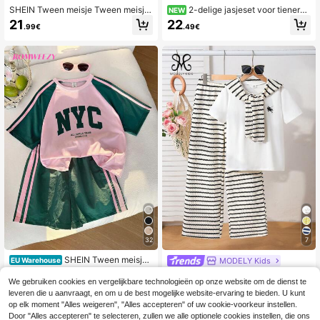
SHEIN Tween meisje Tween meisje
2-delige jasjeset voor tienerm
NEW
s veelzijdige paardenpatroon colorb
eisjes, casual, minimalistisch, gebre
21
22
.99€
.49€
lock polokraag lange mouwen gebr
id, terug naar school, flare, slim, herf
eide marineblauw 2-delige set
stkleding, herfst, vakantie, gym, yo
ga, gestreepte leggings, geel
32
7
SHEIN Tween meisjes
MODELY Kids
EU Warehouse
groen en roze colorblock korte mou
#3 Bestseller
in Groene Sets voor tienermeisjes
2-delige set voor tien
EU Warehouse
wen T-shirt en shorts set,zomer spo
We gebruiken cookies en vergelijkbare technologieën op onze website om de dienst te
ermeisjes: bedrukt wit T-shirt met k
15
#2 Bestseller
in Lang Tween meisjes T-shirt Co-ords
rtstijl casual school terug-naar-sch
.49€
leveren die u aanvraagt, en om u de best mogelijke website-ervaring te bieden. U kunt
orte mouwen en ronde hals, gestree
ool losse lichtgewicht outfits
19
pte jacquard broek met wijde pijpen
op elk moment "Alles weigeren", "Alles accepteren" of uw cookie-voorkeur instellen.
.97€
-2%
20.49€
en bijpassende sjaal. Geschikt voor
Door "Alles accepteren" te selecteren, zullen we alle optionele cookies instellen, die ons