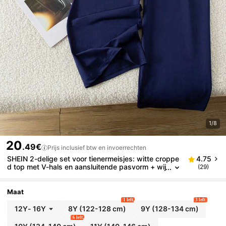
1/8
20
.49€
Prijs inclusief btw en invoerrechten
SHEIN 2-delige set voor tienermeisjes: witte croppe
4.75
d top met V-hals en aansluitende pasvorm + wij
(29)
de broek met contrasterende tailleband en paar
denborduurwerk, T-shirt met korte mouwen + broek
set
Maat
1 left
3 left
12Y
-
16Y
8Y
(122-128 cm)
9Y
(128-134 cm)
6 left