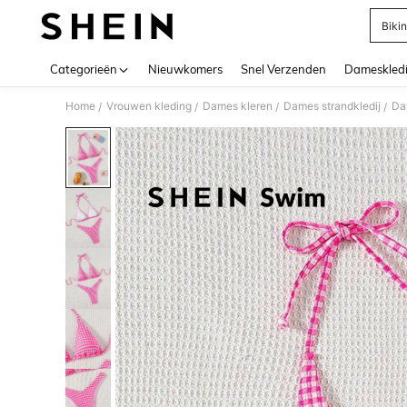
Bikin
Use up 
Categorieën
Nieuwkomers
Snel Verzenden
Dameskled
Home
Vrouwen kleding
Dames kleren
Dames strandkledij
Da
/
/
/
/