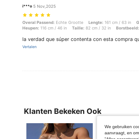
i***o
5 Nov,2025
Overal Passend: Echte Grootte, Lengte: 161 cm / 63 in, Gewicht: 67 k
Overal Passend:
Echte Grootte
Lengte:
161 cm / 63 in
G
Heupen:
116 cm / 46 in
Taille:
82 cm / 32 in
Borstbeeld:
la verdad que súper contenta con esta compra q
Vertalen
Klanten Bekeken Ook
We gebruiken cook
aanvraagt, en om 