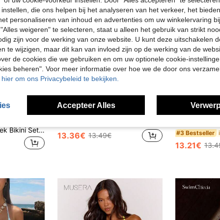
" of uw cookie-voorkeur instellen. Door "Alles accepteren" te selecteren,
 instellen, die ons helpen bij het analyseren van het verkeer, het bied
n het personaliseren van inhoud en advertenties om uw winkelervaring bi
"Alles weigeren" te selecteren, staat u alleen het gebruik van strikt noo
odig zijn voor de werking van onze website. U kunt deze uitschakelen 
en te wijzigen, maar dit kan van invloed zijn op de werking van de web
ver de cookies die we gebruiken en om uw optionele cookie-instellinge
okies beheren". Voor meer informatie over hoe we de door ons verzam
u hier om ons Privacybeleid te bekijken.
ies
Accepteer Alles
Verwerp
21
11
Unieke bikini voor dames, gemaakt van een gestructureerde stof, tweedelige set, schattig ontwerp met spaghettibandjes en open rug, perfect voor vakantie, strand, roze, zomer
2 stuks elegante bikini met stippen, haltertop met strik in d
EU Warehouse
-2%
KIZN Halter Driehoek Bikini Set Met Contrast Kant Trim En Zij-Strik Broekje Voor Strand En Zomervakantie
#3 Bestseller
13.36€
13.49€
13.21€
13.4