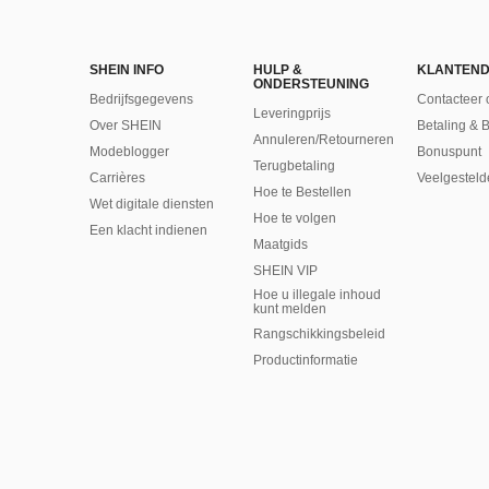
SHEIN INFO
HULP &
KLANTEND
ONDERSTEUNING
Bedrijfsgegevens
Contacteer 
Leveringprijs
Over SHEIN
Betaling & 
Annuleren/Retourneren
Modeblogger
Bonuspunt
Terugbetaling
Carrières
Veelgesteld
Hoe te Bestellen
Wet digitale diensten
Hoe te volgen
Een klacht indienen
Maatgids
SHEIN VIP
Hoe u illegale inhoud
kunt melden
Rangschikkingsbeleid
​Productinformatie