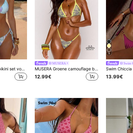
9
MUSERA
Swim C
Lumalex 2-delige bikini set voor dames met gestreepte bloemenprint, halternek, strik in de rug, open rug, driehoekig bikinitopje en zwembroekje met strik aan de zijkant, modieus en sexy voor strand, zee, zwembad en watersporten, zomer en vakantie
MUSERA Groene camouflage bikini top met contrasterende kleur en stringbroekje voor zomerse vakantie, Ibiza, festival en strandzwemmen
12.99€
13.99€