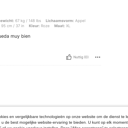
g / 148 lbs, Lichaamsvorm: Appel, Heupen: 116 cm / 46 in, Taille: 82 cm / 32 in, B
ewicht:
67 kg / 148 lbs
Lichaamsvorm:
Appel
95 cm / 37 in
Kleur:
Roze
Maat:
XL
ueda muy bien
Nuttig (0)
ies en vergelijkbare technologieën op onze website om de dienst te l
u de best mogelijke website-ervaring te bieden. U kunt op elk moment 