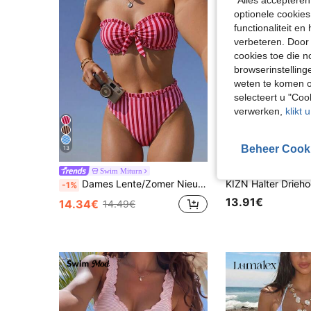
"Alles accepteren
optionele cookies
functionaliteit e
verbeteren. Door 
cookies toe die n
browserinstelling
weten te komen o
selecteert u "Co
verwerken,
klikt 
Beheer Cook
13
4
Swim Miturn
KIZN
Dames Lente/Zomer Nieuwe Gestreepte Bloemen Kant Strapless Bikini 2-Delige Set, Afneembare Band Vakantie, Resort Wear Strand, Vacationcore
-1%
13.91€
14.34€
14.49€