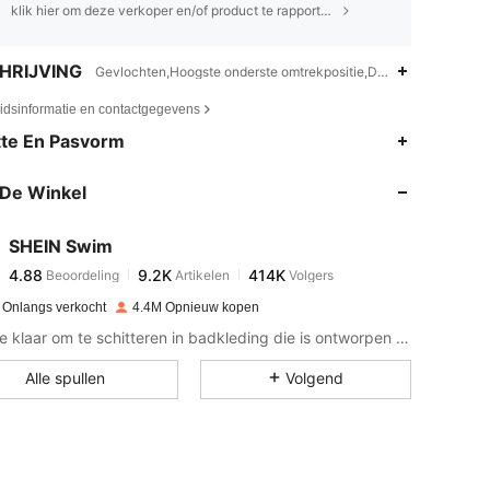
klik hier om deze verkoper en/of product te rapporteren.
HRIJVING
Gevlochten,Hoogste onderste omtrekpositie,Driehoek beker
eidsinformatie en contactgegevens
4.88
9.2K
414K
te En Pasvorm
De Winkel
4.88
9.2K
414K
SHEIN Swim
4.88
9.2K
414K
Beoordeling
Artikelen
Volgers
a***o
betaalde
1 dag geleden
 Onlangs verkocht
4.4M Opnieuw kopen
4.88
9.2K
414K
Maak je klaar om te schitteren in badkleding die is ontworpen voor elke sfeer!
Alle spullen
Volgend
4.88
9.2K
414K
4.88
9.2K
414K