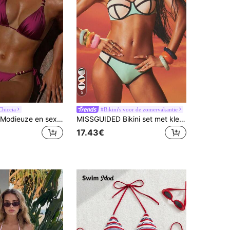
5
hiccia
#Bikini's voor de zomervakantie
Swim Chiccia Modieuze en sexy bikini voor dames, glanzend, met spaghettibandjes, kralen, open rug, driehoekig model, sexy, influencerstijl, strand, vakantie, entertainment, kust, bestseller
MISSGUIDED Bikini set met kleurblokken voor op het strand, met geometrisch patroon, beugeltop en middelhoge taillebroekje. Deze tweedelige zomerse zwemkleding set bestaat uit één stuk.
17.43€