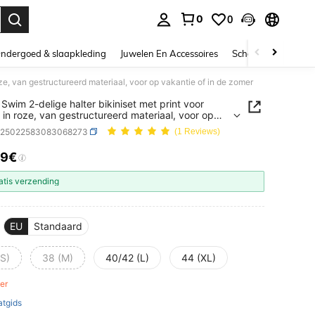
0
0
nden. Press Enter to select.
ndergoed & slaapkleding
Juwelen En Accessoires
Schoonheid & gezo
ze, van gestructureerd materiaal, voor op vakantie of in de zomer
Swim 2-delige halter bikiniset met print voor
in roze, van gestructureerd materiaal, voor op
ie of in de zomer
z25022583083068273
(1 Reviews)
89€
ICE AND AVAILABILITY
atis verzending
EU
Standaard
(S)
38 (M)
40/42 (L)
44 (XL)
ver
tgids