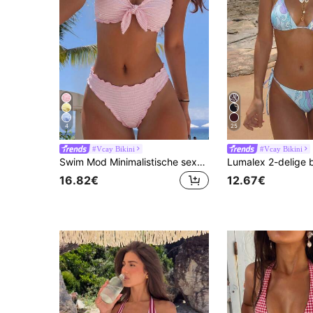
4
25
#Vcay Bikini
#Vcay Bikini
Swim Mod Minimalistische sexy stijl roze tweedelig badpak met ruches en strik voor dames, zoete bikini met ruches voor de warmwaterbron en vakantie
16.82€
12.67€