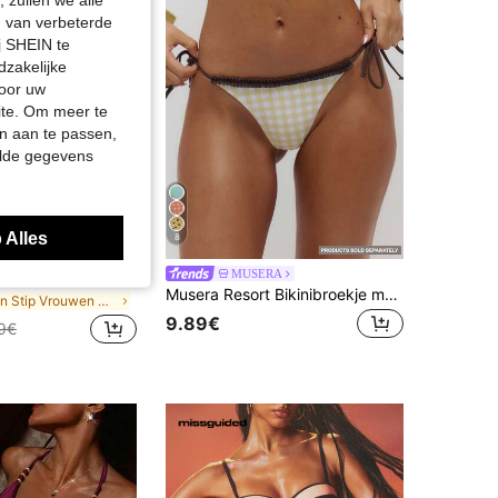
 zullen we alle
en van verbeterde
j SHEIN te
dzakelijke
door uw
site. Om meer te
n aan te passen,
elde gegevens
 Alles
8
e rug en open rug, bikini-onderbroekje met strik aan de zijkant, voor strand, zwembad, watersporten en zee, dameszomer
MUSERA
Musera Resort Bikinibroekje met ruitjesprint, strikjes aan de zijkant en ruches, alleen voor de zomer, om te zwemmen, naar het strand te gaan, op vakantie te gaan, elke dag te gebruiken, sexy, schattig, voor op reis, Bambola
in Stip Vrouwen Strandkleding
9.89€
9€