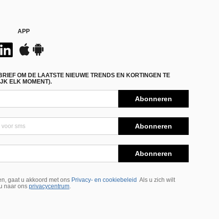
APP
BRIEF OM DE LAATSTE NIEUWE TRENDS EN KORTINGEN TE
JK ELK MOMENT).
Abonneren
Abonneren
Abonneren
n, gaat u akkoord met ons
Privacy- en cookiebeleid
Als u zich wilt
 u naar ons
privacycentrum
.