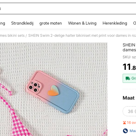
i
and down arrow keys to navigate search Recente zoekopdracht and Zoeken en Vi
ing
Strandkledij
grote maten
Wonen & Living
Herenkleding
O
mes bikini sets
SHEIN Swim 2-delige halter bikiniset met print voor dames in ro
/
SHEIN 
dames 
vakant
SKU: s
11
.
PR
Gr
Maat
36 
16 o
Maa