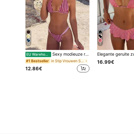
33
7
Sexy modieuze roze gestreepte bikini set voor dames in de lente en zomer, met stippen, voor op het strand en op vakantie
EU Warehouse
in Stip Vrouwen Strandkleding
#1 Bestseller
16.99€
12.86€