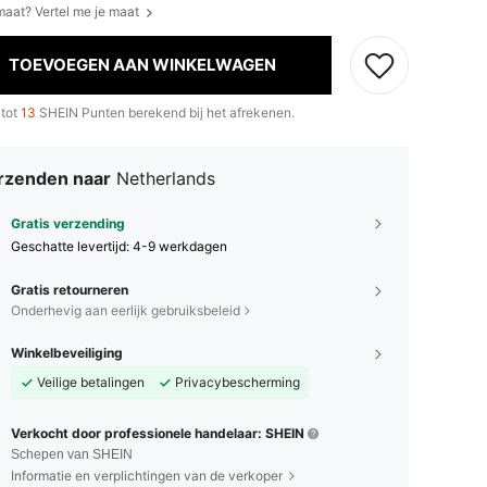
 maat? Vertel me je maat
TOEVOEGEN AAN WINKELWAGEN
 tot
13
SHEIN Punten berekend bij het afrekenen.
rzenden naar
Netherlands
Gratis verzending
Geschatte levertijd:
4-9 werkdagen
Gratis retourneren
Onderhevig aan eerlijk gebruiksbeleid
Winkelbeveiliging
Veilige betalingen
Privacybescherming
Verkocht door professionele handelaar: SHEIN
Schepen van SHEIN
Informatie en verplichtingen van de verkoper