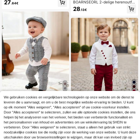
onge jongens: overhemd met lange
27
BOARNSEORL 2-delige herenoutfit
.64€
mouwen, strik en broek met jarretel
voor jonge jongens - wit overhemd
28
s, modieus en stijlvol voor verjaarda
.13€
met lange mouwen en strik en broe
gsfeestjes, bruiloften en formele gel
k met bretels, modieus en geschikt
egenheden.
voor verjaardagsfeestjes, formele g
elegenheden, bruiloften, doopfeest
en en eerste verjaardagen.
5
Bespaar 0.26€
We gebruiken cookies en vergelijkbare technologieën op onze website om de dienst te
leveren die u aanvraagt, en om u de best mogelijke website-ervaring te bieden. U kunt
Bespaar 0.01€
Grijze geruite outfit voor een babyjo
op elk moment "Alles weigeren", "Alles accepteren" of uw cookie-voorkeur instellen.
ngen - Wit overhemd met lange mo
33 over
Boarnseorl
Door "Alles accepteren" te selecteren, zullen we alle optionele cookies instellen, die ons
uwen + geruit vest + geruite broek,
22
helpen bij het analyseren van het verkeer, het bieden van verbeterde functionaliteit en
BOARNSEORL 3-delig pak voor jon
gecombineerd met vlinderdas en ba
.47€
-1%
22.73€
ge jongens: wit overhemd met vlind
ret, zacht en huidvriendelijk materia
het personaliseren van inhoud en advertenties om uw winkelervaring bij SHEIN te
31
.07€
31.08€
erdas, vest en broek. Modieus en sti
al, formele kleding voor lente-/herfs
verbeteren. Door "Alles weigeren" te selecteren, staat u alleen het gebruik van strikt
jlvol voor verjaardagsfeestjes, bruil
tgelegenheden.
noodzakelijke cookies toe die nodig zijn voor de werking van onze website. U kunt deze
often, ceremonies, doopfeesten en f
uitschakelen door uw browserinstellingen te wijzigen, maar dit kan van invloed zijn op
eestdagen.