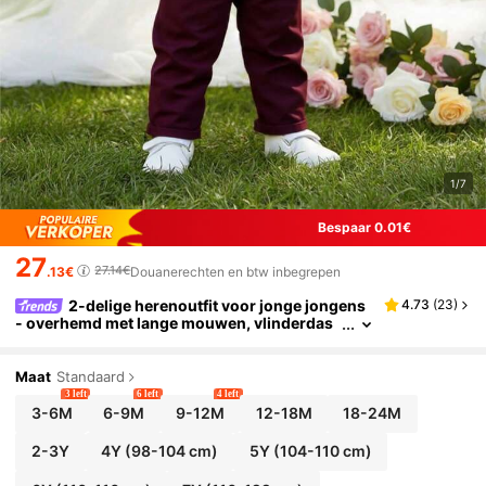
1/7
Bespaar 0.01€
27
27.14€
.13€
Douanerechten en btw inbegrepen
2-delige herenoutfit voor jonge jongens
4.73
(
23
)
- overhemd met lange mouwen, vlinderdas
en broek met bretels, modieus en geschikt v
oor verjaardagsfeestjes, bruiloften en formele g
elegenheden als ringdrager.
Maat
Standaard
3 left
6 left
4 left
3-6M
6-9M
9-12M
12-18M
18-24M
2-3Y
4Y
(98-104 cm)
5Y
(104-110 cm)