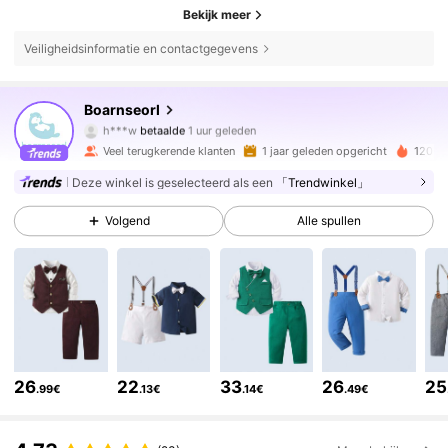
Bekijk meer
Veiligheidsinformatie en contactgegevens
Boarnseorl
44K Volgers
4.89
h***w
betaalde
1 uur geleden
t***4
gevolgd
6 uur geleden
Veel terugkerende klanten
1 jaar geleden opgericht
120K 
44K Volgers
4.89
Deze winkel is geselecteerd als een
「Trendwinkel」
Volgend
Alle spullen
44K Volgers
4.89
44K Volgers
4.89
44K Volgers
4.89
26
22
33
26
25
.99€
.13€
.14€
.49€
44K Volgers
4.89