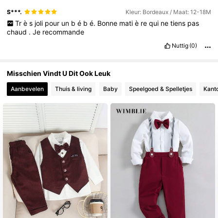
S***.
Kleur: Bordeaux / Maat: 12-18M
Tr
è
s
joli
pour
un
b
é
b
é.
Bonne
mati
è
re
qui
ne
tiens
pas
chaud
.
Je
recommande
Nuttig
(0)
Misschien Vindt U Dit Ook Leuk
Aanbevelen
Thuis & living
Baby
Speelgoed & Spelletjes
Kanto