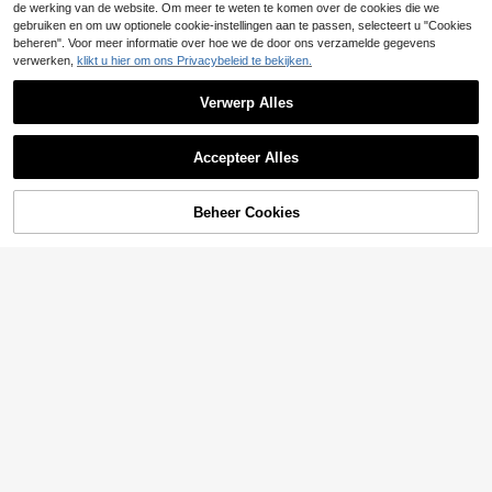
de werking van de website. Om meer te weten te komen over de cookies die we
gebruiken en om uw optionele cookie-instellingen aan te passen, selecteert u "Cookies
beheren". Voor meer informatie over hoe we de door ons verzamelde gegevens
verwerken,
klikt u hier om ons Privacybeleid te bekijken.
Verwerp Alles
Accepteer Alles
Beheer Cookies
TOEVOEGEN AAN WINKELWAGEN
Boarnseorl
2-delige outfit voor jonge jongens,
Boarnseorl
overhemd met lange mouwen, vlind
27
BOARNSEORL 2-delige herenoutfit
.15€
erdas en broek met jarretels, modie
voor jonge jongens - wit overhemd
24
us voor verjaardagen, kerstfeesten,
.20€
met korte mouwen en kraag, vlinder
bruiloften, dopen en eerste verjaard
das en paarse korte broek met bret
agen.
els, modieus en elegant voor verjaa
rdagsfeestjes, formele gelegenhede
n, bruiloften en doopfeesten.