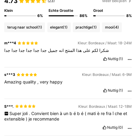
4.73
(23)
Meer bekijken
Klein
Echte Grootte
Groot
6%
86%
8%
44K Volgers
4.89
terug naar school
(1)
elegant
(1)
prachtige
(1)
mooi
(4)
44K Volgers
4.89
m***4
Kleur: Bordeaux / Maat: 18-24M
شكرا
لكم
على
هذا
المنتج
انه
جميل
جدا
جدا
جدا
جدا
جدا
جدا
Nuttig
(1)
44K Volgers
4.89
s***3
Kleur: Bordeaux / Maat: 6-9M
44K Volgers
4.89
Amazing
quality
,
very
happy
Nuttig
(1)
44K Volgers
4.89
S***.
Kleur: Bordeaux / Maat: 12-18M
Super
joli
.
Convient
bien
à
un
b
é
b
é
(
mati
è
re
fra
î
che
et
extensible
)
je
recommande
Nuttig
(0)