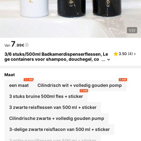
1/22
7
.99€
Van
3/6 stuks/500ml Badkamerdispenserflessen, Le
3.50
(
4
)
ge containers voor shampoo, douchegel, co
nditioner, Navulbaar, Badkamerdecoratie, He
rfstdecoratie, Terug naar schooldecoratie, Plasti
c Navulbare Zeepdispenser, Keuken- en Badkame
Maat
ropslag, Lege Herbruikbare Zeep-, Lotion- en Do
12 left
1 left
uchecontainers
een maat
Cilindrisch wit + volledig gouden pomp
3 left
3 stuks bruine 500ml fles + sticker
3 zwarte reisflessen van 500 ml + sticker
Cilindrische zwarte + volledig gouden pump
3-delige zwarte reisflacon van 500 ml + sticker
3 witte navulflessen van 500 ml + sticker