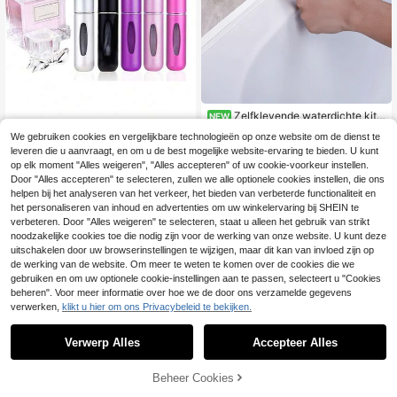
Zelfklevende waterdichte kitt
NEW
ape van 5m/3,2m/1m, gemakkelijk
3
We gebruiken cookies en vergelijkbare technologieën op onze website om de dienst te
.38€
aan te brengen, geschikt voor badk
1 stuk mini navulbaar reisparfumfles
leveren die u aanvraagt, en om u de best mogelijke website-ervaring te bieden. U kunt
amer en keuken, ideaal voor badka
je, draagbaar parfumflesje met pom
3
merplinten, tegels en vloeren, badk
op elk moment "Alles weigeren", "Alles accepteren" of uw cookie-voorkeur instellen.
.25€
3.28€
pje, leeg parfumflesje, geschikt voo
ameraccessoires, keukenbenodigd
Door "Alles accepteren" te selecteren, zullen we alle optionele cookies instellen, die ons
r op reis en uitstapjes, cadeau voor
heden, badkamerdecoratie en slaap
meisjes, vrouwen, moeders, parfumf
helpen bij het analyseren van het verkeer, het bieden van verbeterde functionaliteit en
kamerdecoratie.
lesje voor de start van het schoolja
het personaliseren van inhoud en advertenties om uw winkelervaring bij SHEIN te
ar
verbeteren. Door "Alles weigeren" te selecteren, staat u alleen het gebruik van strikt
noodzakelijke cookies toe die nodig zijn voor de werking van onze website. U kunt deze
uitschakelen door uw browserinstellingen te wijzigen, maar dit kan van invloed zijn op
de werking van de website. Om meer te weten te komen over de cookies die we
gebruiken en om uw optionele cookie-instellingen aan te passen, selecteert u "Cookies
beheren". Voor meer informatie over hoe we de door ons verzamelde gegevens
verwerken,
klikt u hier om ons Privacybeleid te bekijken.
Verwerp Alles
Accepteer Alles
Beheer Cookies
TOEVOEGEN AAN WINKELWAGEN
Wasmachine afvoerbak set | Voorko