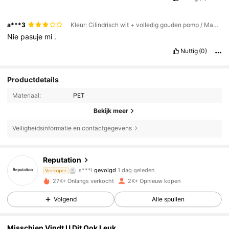
a***3
Kleur: Cilindrisch wit + volledig gouden pomp / Maat: een maat
Nie
pasuje
mi
.
Nuttig
(0)
Productdetails
Materiaal:
PET
Bekijk meer
Veiligheidsinformatie en contactgegevens
620 Volgers
4.82
Reputation
s***i
gevolgd
1 dag geleden
Verkoper
620 Volgers
4.82
27K+ Onlangs verkocht
2K+ Opnieuw kopen
Volgend
Alle spullen
620 Volgers
4.82
Misschien Vindt U Dit Ook Leuk