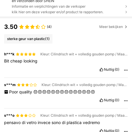
en verzonden door SHEIN
Informatie en verplichtingen van de verkoper
klik hier om deze verkoper en/of product te rapporteren.
3.50
(4)
Meer bekijken
sterke geur van plastic
(1)
h***k
Kleur: Cilindrisch wit + volledig gouden pomp / Maat: een maat
Bit
cheap
looking
Nuttig
(0)
s***m
Kleur: Cilindrisch wit + volledig gouden pomp / Maat: een maat
Poor
quality
😞😞😞😞😞😞😞😞😞😞😞😞😞😞
Nuttig
(0)
s***o
Kleur: Cilindrisch wit + volledig gouden pomp / Maat: een maat
pensavo
di
vetro
invece
sono
di
plastica
vedremo
Nuttig
(0)