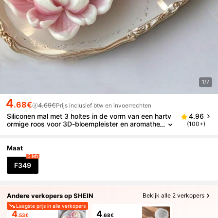
1/7
4
.68€
4.69€
Prijs inclusief btw en invoerrechten
Siliconen mal met 3 holtes in de vorm van een hartv
4.96
ormige roos voor 3D-bloempleister en aromathe
(100+)
rapiekaarsen - herbruikbare mal met ingewikkel
de bloemblaadjesdetails, doe-het-zelf woondecorat
ie-ornamenten, aan de lucht laten drogen of bakken
Maat
tot 175 °C
5 left
F349
Andere verkopers op SHEIN
Bekijk alle 2 verkopers
Laagste prijs in alle verkopers
4
4
.53€
.68€