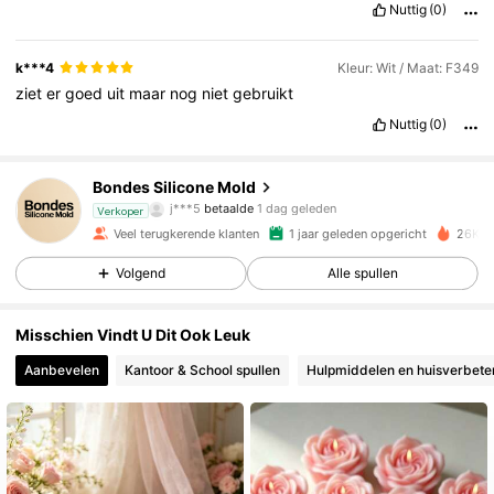
Nuttig
(0)
k***4
Kleur: Wit / Maat: F349
ziet
er
goed
uit
maar
nog
niet
gebruikt
Nuttig
(0)
3K Volgers
4.91
Bondes Silicone Mold
j***5
betaalde
1 dag geleden
m***l
gevolgd
19 uur geleden
Verkoper
Veel terugkerende klanten
1 jaar geleden opgericht
26K O
3K Volgers
4.91
Volgend
Alle spullen
3K Volgers
4.91
Misschien Vindt U Dit Ook Leuk
Aanbevelen
Kantoor & School spullen
Hulpmiddelen en huisverbete
3K Volgers
4.91
3K Volgers
4.91