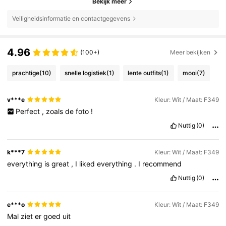
Bekijk meer
Veiligheidsinformatie en contactgegevens
4.96
(100+)
Meer bekijken
prachtige
(10)
snelle logistiek
(1)
lente outfits
(1)
mooi
(7)
v***e
Kleur: Wit / Maat: F349
Perfect
,
zoals
de
foto
!
Nuttig
(0)
k***7
Kleur: Wit / Maat: F349
everything
is
great
,
I
liked
everything
.
I
recommend
Nuttig
(0)
e***o
Kleur: Wit / Maat: F349
Mal
ziet
er
goed
uit