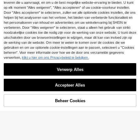
leveren die u aanvraagt, en om u de best mogelijke website-ervaring te bieden. U kunt
3D gelaagde lotus kaarsmal, verfijn
op elk moment "Alles weigeren", "Alles accepteren" of uw cookie-voorkeur instellen.
de bloembladtextuur siliconen mal v
3 over
Door "Alles accepteren" te selecteren, zullen we alle optionele cookies instellen, die ons
oor aromatherapiekaarsen, vetplant
5
helpen bij het analyseren van het verkeer, het bieden van verbeterde functionaliteit en
3D siliconen bloemvorm | Ontworpe
.45€
roos zeep maken, flexibele harsmal
4
n voor kaarsen, zeep, hars en gips |
het personaliseren van inhoud en advertenties om uw winkelervaring bij SHEIN te
voor spa ontspanning, woondecorat
.20€
Hittebestendig, gemakkelijk te ontv
verbeteren. Door "Alles weigeren" te selecteren, staat u alleen het gebruik van strikt
ie, DIY cadeaudoos
ormen | Delicate bloemvorm in wit |
noodzakelijke cookies toe die nodig zijn voor de werking van onze website. U kunt deze
Gedetailleerde afwerking, perfect v
uitschakelen door uw browserinstellingen te wijzigen, maar dit kan van invloed zijn op
oor cadeaus voor de feestdagen en
de werking van de website. Om meer te weten te komen over de cookies die we
verjaardagen
gebruiken en om uw optionele cookie-instellingen aan te passen, selecteert u "Cookies
beheren". Voor meer informatie over hoe we de door ons verzamelde gegevens
verwerken,
klikt u hier om ons Privacybeleid te bekijken.
Verwerp Alles
Accepteer Alles
Beheer Cookies
TOEVOEGEN AAN WINKELWAGEN
1 stuk 3-holte siliconen mal in de v
orm van een pioenroos voor aromat
11 over
1 stuk siliconen mal in de vorm van
herapiekaarsen, thuisdecoratie/cad
4
5
een madeliefje, creatieve bloemvor
.75€
.01€
eau gipsen mal, handgemaakte epo
m voor het bakken van zelfgemaak
xyhars gietvorm, kunst decoratieve