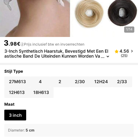
1/14
3
.98€
Prijs inclusief btw en invoerrechten
3-Inch Synthetisch Haarstuk, Bevestigd Met Een El
4.56
astische Band De Uiteinden Kunnen Worden Va
(25)
stgeklikt Om De Lengte Te Verlengen Geschikt
Voor Vrouwen; Kan Worden, Haaraccessoires
Stijl Type
27M613
4
2
2/30
12H24
2/33
12H613
18H613
Maat
3 inch
Diameter
:
5 cm