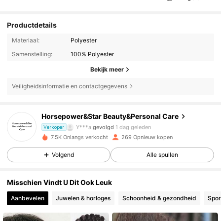
Productdetails
Materiaal:
Polyester
Samenstelling:
100% Polyester
Bekijk meer
Veiligheidsinformatie en contactgegevens
186 Volgers
4.77
Horsepower&Star Beauty&Personal Care
Y***a
gevolgd
1 dag geleden
Verkoper
7.5K Onlangs verkocht
269 Opnieuw kopen
186 Volgers
4.77
Volgend
Alle spullen
186 Volgers
4.77
Misschien Vindt U Dit Ook Leuk
Aanbevelen
Juwelen & horloges
Schoonheid & gezondheid
Spor
186 Volgers
4.77