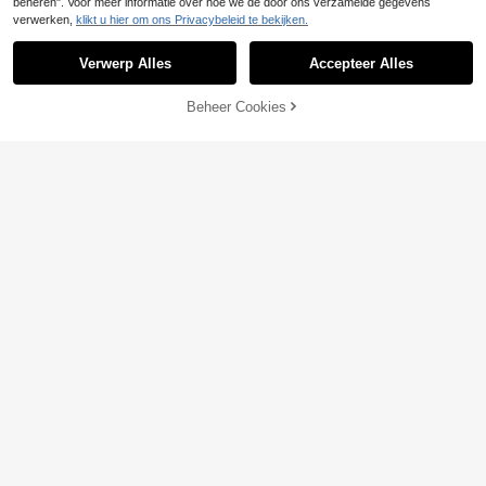
beheren". Voor meer informatie over hoe we de door ons verzamelde gegevens
verwerken,
klikt u hier om ons Privacybeleid te bekijken.
Verwerp Alles
Accepteer Alles
Beheer Cookies
TOEVOEGEN AAN WINKELWAGEN