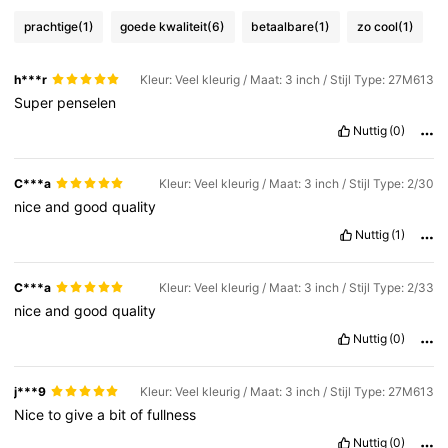
prachtige
(1)
goede kwaliteit
(6)
betaalbare
(1)
zo cool
(1)
h***r
Kleur: Veel kleurig / Maat: 3 inch / Stijl Type: 27M613
Super
penselen
Nuttig
(0)
C***a
Kleur: Veel kleurig / Maat: 3 inch / Stijl Type: 2/30
nice
and
good
quality
Nuttig
(1)
C***a
Kleur: Veel kleurig / Maat: 3 inch / Stijl Type: 2/33
nice
and
good
quality
Nuttig
(0)
j***9
Kleur: Veel kleurig / Maat: 3 inch / Stijl Type: 27M613
Nice
to
give
a
bit
of
fullness
Nuttig
(0)