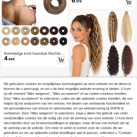
6
.57€
elastische haarband, 10 strengen/p
ak, recht haar voor vrouwen, geschi
kt voor verschillende gelegenheden
Rommelige knot haarstuk Rechte k
4
not haarextensies Mini elastiek haa
.68€
rknot Haarring Synthetische donut
pruik accessoires Hoge knot haark
not
Paardenstaart-haarextensie scrunc
We gebruiken cookies en vergelijkbare technologieën op onze website om de dienst te
hie voor dames, lange krullende vle
27 over
leveren die u aanvraagt, en om u de best mogelijke website-ervaring te bieden. U kunt
cht met watergolf, haarbandjes met
6
.08€
maïskolfstructuur, elastieken rubber
op elk moment "Alles weigeren", "Alles accepteren" of uw cookie-voorkeur instellen.
banden
Door "Alles accepteren" te selecteren, zullen we alle optionele cookies instellen, die ons
helpen bij het analyseren van het verkeer, het bieden van verbeterde functionaliteit en
het personaliseren van inhoud en advertenties om uw winkelervaring bij SHEIN te
verbeteren. Door "Alles weigeren" te selecteren, staat u alleen het gebruik van strikt
noodzakelijke cookies toe die nodig zijn voor de werking van onze website. U kunt deze
uitschakelen door uw browserinstellingen te wijzigen, maar dit kan van invloed zijn op
de werking van de website. Om meer te weten te komen over de cookies die we
gebruiken en om uw optionele cookie-instellingen aan te passen, selecteert u "Cookies