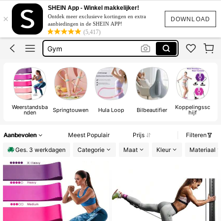
Springtouw
SHEIN App - Winkel makkelijker!
×
Ontdek meer exclusieve kortingen en extra
Sport
DOWNLOAD
aanbiedingen in de SHEIN APP!
(5,417)
Gym
Sport Accesoires
Resistance Band
Springtouw
Weerstandsba
Koppelingssc
Springtouwen
Hula Loop
Bilbeautifier
nden
hijf
Aanbevolen
Meest Populair
Prijs
Filteren
Ges. 3 werkdagen
Categorie
Maat
Kleur
Materiaal