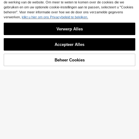
pwimpers
de werking van de website. Om meer te weten te komen over de cookies die we
gebruiken en om uw optionele cookie-instellingen aan te passen, selecteert u "Cookies
beheren". Voor meer informatie over hoe we de door ons verzamelde gegevens
verwerken,
klikt u hier om ons Privacybeleid te bekijken.
Verwerp Alles
Accepteer Alles
Beheer Cookies
TOEVOEGEN AAN WINKELWAGEN
544 stuks D Curl X60+X100 Russis
che DIY valse wimperplukjes, grote
19 over
capaciteit, gemengde stijl, zachte p
7
6
.88€
luizige textuur, herbruikbaar, geschi
144 stuks C-Curl volumineuze Fox
kt voor beginners, gemakkelijk aan
5
Eye wimperplukjes, DIY wimprexten
te brengen, creëert een volumineus
.50€
5.51€
sies, volumineuze Cat Eye wimperp
make-upeffect voor grote ogen, per
lukjes, fijne wimperplukjes, 12-16 m
fect voor dagelijks gebruik, dates, f
m cluster wimprextensies, losse wi
eesten, vakanties en reizen
mpers