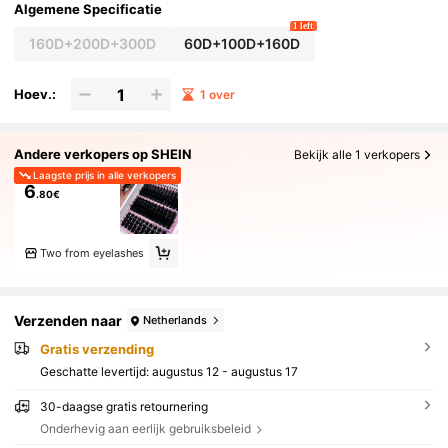
are Make-up Accessoires Wimperclusters, Wimp
Algemene Specificatie
erclusters, Individuele Wimperharen, Wimperhar
1 left
en, Nepwimpers
160D+200D+300D
60D+100D+160D
Hoev.:
1 over
Andere verkopers op SHEIN
Bekijk alle 1 verkopers
Laagste prijs in alle verkopers
6
.80€
Two from eyelashes
Verzenden naar
Netherlands
Gratis verzending
Geschatte levertijd:
augustus 12 - augustus 17
30-daagse gratis retournering
Onderhevig aan eerlijk gebruiksbeleid