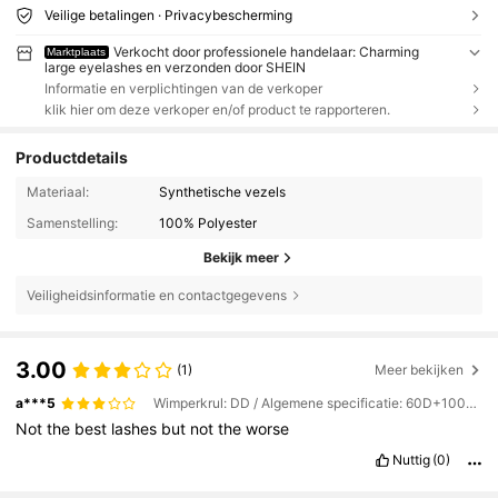
Veilige betalingen · Privacybescherming
Verkocht door professionele handelaar: Charming
Marktplaats
large eyelashes en verzonden door SHEIN
Informatie en verplichtingen van de verkoper
klik hier om deze verkoper en/of product te rapporteren.
Productdetails
Materiaal:
Synthetische vezels
Samenstelling:
100% Polyester
Bekijk meer
Veiligheidsinformatie en contactgegevens
3.00
(1)
Meer bekijken
a***5
Wimperkrul: DD / Algemene specificatie: 60D+100D+160D
Not
the
best
lashes
but
not
the
worse
705 Volgers
4.86
Nuttig
(0)