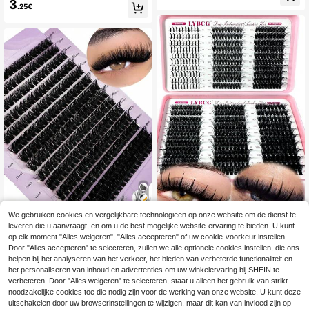
3
.25€
van 9-12 mm, geschikt voor beginn
nne band, natuurlijke look
ers, gemakkelijk te gebruiken, idea
al voor vakanties, feestjes, reizen e
n dates.
We gebruiken cookies en vergelijkbare technologieën op onze website om de dienst te
12
570 stuks Russische wimprextensie
leveren die u aanvraagt, en om u de best mogelijke website-ervaring te bieden. U kunt
8
s spikes individuele wimpers 10-18
HBZGTLAD Set van 2
.00€
EU Warehouse
op elk moment "Alles weigeren", "Alles accepteren" of uw cookie-voorkeur instellen.
mm DIY wimprextensies, 6 stijlen wi
80 stuks, 14 rijen, 60/80 stuks, 0,05
#2 Bestseller
in DD Individuele wimpers
Door "Alles accepteren" te selecteren, zullen we alle optionele cookies instellen, die ons
mperclusters spike wimpers individ
mm nepwimpers van nerts, gemeng
(1000+)
helpen bij het analyseren van het verkeer, het bieden van verbeterde functionaliteit en
uele wimperclusters look, spikes in
de lengtes, 3D Russian Curl individ
5
dividuele gesegmenteerde valse wi
het personaliseren van inhoud en advertenties om uw winkelervaring bij SHEIN te
uele wimpers, zwarte make-up wim
.68€
mpers pluizig & ultra zacht DIY wim
verbeteren. Door "Alles weigeren" te selecteren, staat u alleen het gebruik van strikt
perextensions, paarse doosverpakk
prextensie, hybride
ing, wimperclusters, wimpercluster
noodzakelijke cookies toe die nodig zijn voor de werking van onze website. U kunt deze
s, individuele wimpers, wimpers, ne
uitschakelen door uw browserinstellingen te wijzigen, maar dit kan van invloed zijn op