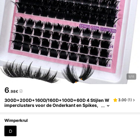
1/11
6
.98€
300D+200D+160D/160D+100D+60D 4 Stijlen W
3.00
(
1
)
imperclusters voor de Onderkant en Spikes,
246 stuks/182 stuks Russische Wimperexten
sions Spikes Wimperclusters 3D Fluffy Volume W
imperclusters, Wimperclusters voor de Onderka
Wimperkrul
nt & Spikes DIY Fairy/Manga Wimper, 6-18mm Ge
mengde Lengte, Natuurlijk & Zacht, Multi-Type Na
D
tuurlijke Look, Geschikt voor Elke Stijl, Herbruikb