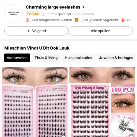
705 Volgers
4.86
Charming large eyelashes
2***4
gevolgd
1 dag geleden
Verkoper
Veel terugkerende klanten
1 jaar geleden opgericht
16K+ O
705 Volgers
4.86
Volgend
Alle spullen
705 Volgers
4.86
Misschien Vindt U Dit Ook Leuk
Aanbevelen
Thuis & living
Huis applicaties
Juwelen & horloges
705 Volgers
4.86
705 Volgers
4.86
705 Volgers
4.86
705 Volgers
4.86