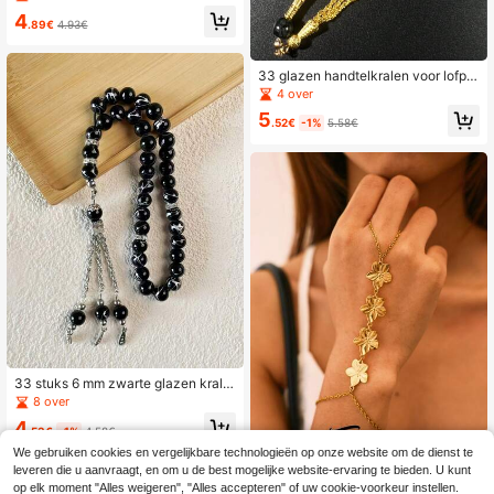
4
.89€
4.93€
33 glazen handtelkralen voor lofprij
zing, glazen armband met gouden k
4 over
wastje, islamitische gebedskralen
5
.52€
-1%
5.58€
33 stuks 6 mm zwarte glazen krale
n, islamitische gebedskralen rozenk
8 over
rans
4
.53€
-1%
4.58€
We gebruiken cookies en vergelijkbare technologieën op onze website om de dienst te
leveren die u aanvraagt, en om u de best mogelijke website-ervaring te bieden. U kunt
Frminee
op elk moment "Alles weigeren", "Alles accepteren" of uw cookie-voorkeur instellen.