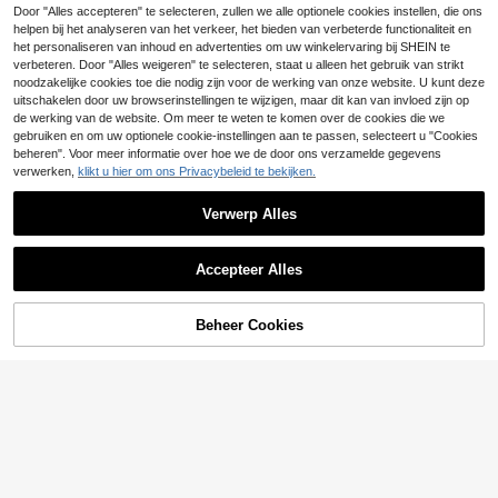
Frminee 1 st. 18K verguld roest
Door "Alles accepteren" te selecteren, zullen we alle optionele cookies instellen, die ons
NEW
vrijstalen Plumeria-armband, gesch
5 over
helpen bij het analyseren van het verkeer, het bieden van verbeterde functionaliteit en
ikt voor vrouwen, verstelbare bloem
het personaliseren van inhoud en advertenties om uw winkelervaring bij SHEIN te
6
enarmband met vingerringconnecto
.18€
verbeteren. Door "Alles weigeren" te selecteren, staat u alleen het gebruik van strikt
r, waterdichte hypoallergene zomer
noodzakelijke cookies toe die nodig zijn voor de werking van onze website. U kunt deze
strand sieraden cadeau
uitschakelen door uw browserinstellingen te wijzigen, maar dit kan van invloed zijn op
de werking van de website. Om meer te weten te komen over de cookies die we
gebruiken en om uw optionele cookie-instellingen aan te passen, selecteert u "Cookies
beheren". Voor meer informatie over hoe we de door ons verzamelde gegevens
verwerken,
klikt u hier om ons Privacybeleid te bekijken.
Verwerp Alles
Accepteer Alles
1 stuk 33-kralen kunstmatige krista
llen moslimgebedskralen, Tasbih ro
22 over
Beheer Cookies
TOEVOEGEN AAN WINKELWAGEN
zenkrans met meerlaagse parel- en
4
zaadkralen, kwastje, verse Mori-stij
.78€
l religieus accessoire voor meisjes
1 stuk dames lente tuin kolibrie kral
enarmband, vintage gouden draad
#2 Bestseller
in Zink legering Vrouwen Beaded Armbanden
groene jade & roze kwarts elastisch
8
e charmarmband, pastorale stijl gel
.35€
ukssieraden met geschenkdoos, ex