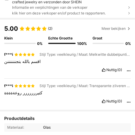
crafted jewelry en verzonden door SHEIN
Informatie en verplichtingen van de verkoper
klik hier om deze verkoper en/of product te rapporteren.
5.00
(2)
Meer bekijken
Klein
Echte Grootte
Groot
0%
100%
0%
f***i
Stijl Type: veelkleurig / Maat: Melkwitte dubbelpuntige zilveren
اقسم
بالله
بتجنننننننن
Nuttig
(0)
f***i
Stijl Type: veelkleurig / Maat: Transparante zilveren oorbellen met dubbele oren
كتيررررررر
روعةةةةة
Nuttig
(0)
Productdetails
Materiaal:
Glas