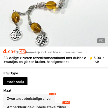
1/12
4
.93€
-1%
4.98€
Prijs inclusief btw en invoerrechten
33-delige zilveren rozenkransarmband met dubbele
5.00
kwastjes en glazen kralen, handgemaakt
(2)
Stijl Type
veelkleurig
Maat
5 left
Zwarte dubbelstelige zilver
10 left
Amberkleurige dubbele stekel zilver