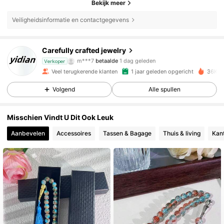
Bekijk meer
Veiligheidsinformatie en contactgegevens
Carefully crafted jewelry
1.8K Volgers
4.90
m***7
betaalde
1 dag geleden
Verkoper
Veel terugkerende klanten
1 jaar geleden opgericht
36K+ 
1.8K Volgers
4.90
Volgend
Alle spullen
1.8K Volgers
4.90
Misschien Vindt U Dit Ook Leuk
1.8K Volgers
4.90
Aanbevelen
Accessoires
Tassen & Bagage
Thuis & living
Kant
1.8K Volgers
4.90
1.8K Volgers
4.90
1.8K Volgers
4.90