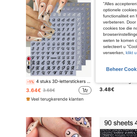
"Alles accepteren
optionele cookies
functionaliteit e
verbeteren. Door 
cookies toe die n
browserinstelling
weten te komen o
selecteert u "Co
verwerken,
klikt 
Beheer Cook
8
4 stuks 3D-letterstickers voor nagelkunst, zwart, wit, goud, zilver, gotisch retro artistiek ontwerp van het Engelse alfabet, holografische nagelstickers voor doe-het-zelf nagelkunst, verschuifbare nageldecoratie, nagelbenodigdheden
-1%
3.48€
3.64€
3.68€
Veel terugkerende klanten