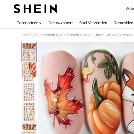
Wate
Use up 
Categorieën
Nieuwkomers
Snel Verzenden
Dameskled
Home
Schoonheid & gezondheid
Nagel-, hand- en voetverzorg
/
/