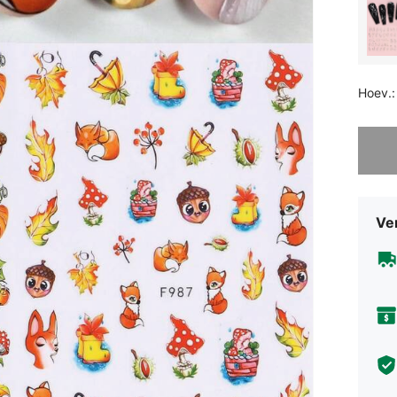
Hoev.:
Sorry, d
Ve