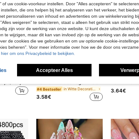
" of uw cookie-voorkeur instellen. Door "Alles accepteren" te selecteren,
 instellen, die ons helpen bij het analyseren van het verkeer, het bied
n het personaliseren van inhoud en advertenties om uw winkelervaring bi
"Alles weigeren" te selecteren, staat u alleen het gebruik van strikt noo
odig zijn voor de werking van onze website. U kunt deze uitschakelen 
en te wijzigen, maar dit kan van invloed zijn op de werking van de web
ver de cookies die we gebruiken en om uw optionele cookie-instellinge
okies beheren". Voor meer informatie over hoe we de door ons verzam
u hier om ons Privacybeleid te bekijken.
ies
Accepteer Alles
Verwerp
2 stuks schattige katjes/konijntjes 3D zachte reliëf zelfklevende nagelstickers, schattige puppy's/poesjes/sterren manicure stickers, dun en stevig, hoogwaardige nagelstickers voor DIY nagels en nagelbenodigdheden
2 stuks witte blad nagelkunststickers, schattige 3D bloem nageldecoratie, zelfklevende schuifbare nageltattoo tool DIY
in Witte Decoratiestickers
#4 Bestseller
3.64€
3.58€