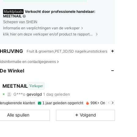
Verkocht door professionele handelaar:
Marktplaats
MEETNAIL
Schepen van SHEIN
Informatie en verplichtingen van de verkoper
klik hier om deze verkoper en/of product te rapporteren.
HRIJVING
Fruit & groenten,PET,3D/5D nagelkunststickers
4.92
380
7.7K
eidsinformatie en contactgegevens
4.92
380
7.7K
De Winkel
4.92
380
7.7K
MEETNAIL
Verkoper
G***o
gevolgd
1 dag geleden
4.92
380
7.7K
Beoordeling
Artikelen
Volgers
 terugkerende klanten
1 jaar geleden opgericht
99K+ Onlangs verkocht
4.92
380
7.7K
Alle spullen
Volgend
4.92
380
7.7K
4.92
380
7.7K