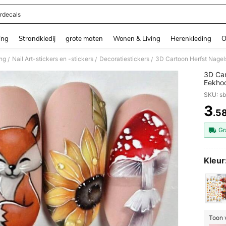
rdecals
and down arrow keys to navigate search Recente zoekopdracht and Zoeken en Vi
ing
Strandkledij
grote maten
Wonen & Living
Herenkleding
O
ing
Nail Art-stickers en -stickers
Decoratiestickers
/
/
/
3D Car
Eekho
Paddes
SKU: s
Kawaii
Nagel
3
.5
PR
Gr
Kleur
Toon v