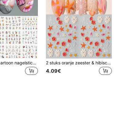
12 schattige cartoon nagelstickers met konijn, bloem, wortel en blad, water transfer nageldecoraties (niet zelfklevend)
2 stuks oranje zeester & hibiscus zomer nagelstickers, 5D reliëf Hawaïaanse bloemblaadjes grapefruit golf vakantiestijl nageldecals, bruiloftfeest/vakantie nagelkunstbenodigdheden, DIY nageldecoratie
4.09€