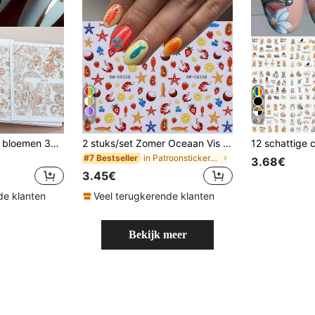
9
5
30 stuks Europese bloemen 3D nagelstickers, zelfklevende roségouden kanten bloemen reliëf nagelstickers, asymmetrische geometrische glitterstickers, lente/zomer bloemen nageldecoraties, geschikt voor dames- en meisjesnagels.
2 stuks/set Zomer Oceaan Vis & Fruit Nagelstickers, Schattige Zeester & Garnaal Oceaan Thema Zelfklevende Nagelkunst Decoraties DIY Nagelbenodigdheden
in Patroonstickers Decoratiestickers
#7 Bestseller
3.68€
3.45€
de klanten
Veel terugkerende klanten
Bekijk meer