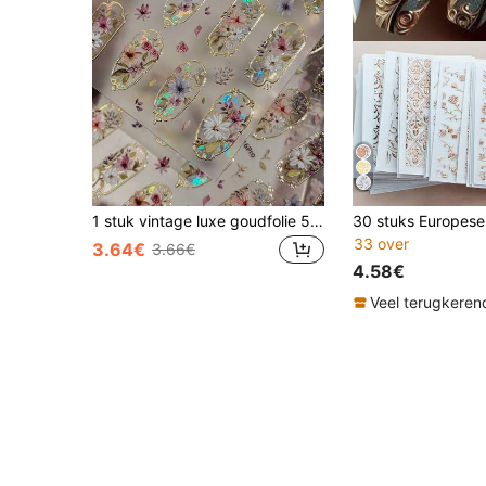
1 stuk vintage luxe goudfolie 5D reliëf zelfklevende DIY nagelkunststickers en decoraties - geschikt voor vrouwen en meisjes nagelbenodigdheden en nagelaccessoires - herfst/winter nagelkunst thuis salon
33 over
3.64€
3.66€
4.58€
Veel terugkeren