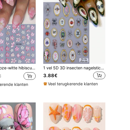
awaïaanse bloemblaadjes, kleurverloop, zomerse nagelbedeltjes, DIY manicure decoratie voor salon, design accessoires, nagelbenodigdheden
1 vel 5D 3D insecten nagelstickers, kleurrijk vintage framepatroon, lieveheersbeestje, vlinder, spin, duizendpoot designs, DIY nageldecoratie stickers, nagelaccessoires, geweldig cadeau voor meisjesnagels nagelbenodigdheden
3.88€
€
Veel terugkerende klanten
kerende klanten