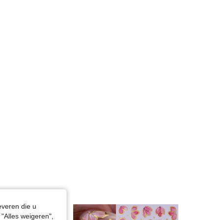
4.92
380
7.7K
4.92
380
7.7K
4.92
380
7.7K
everen die u
"Alles weigeren",