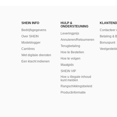
SHEIN INFO
HULP &
KLANTEND
ONDERSTEUNING
Bedrijfsgegevens
Contacteer 
Leveringprijs
Over SHEIN
Betaling & 
Annuleren/Retourneren
Modeblogger
Bonuspunt
Terugbetaling
Carrières
Veelgesteld
Hoe te Bestellen
Wet digitale diensten
Hoe te volgen
Een klacht indienen
Maatgids
SHEIN VIP
Hoe u illegale inhoud
kunt melden
Rangschikkingsbeleid
​Productinformatie