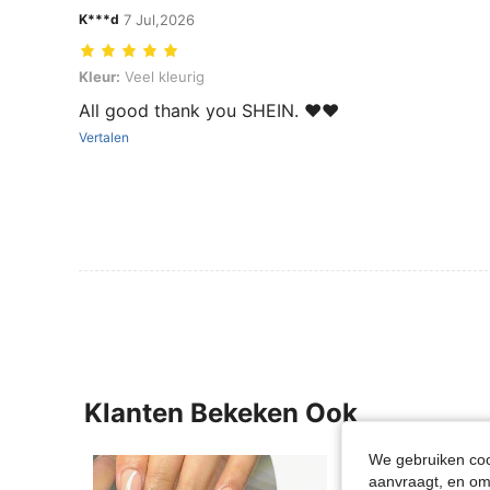
K***d
7 Jul,2026
Kleur: Veel kleurig
Kleur:
Veel kleurig
All good thank you SHEIN. ❤️❤️
Vertalen
Klanten Bekeken Ook
We gebruiken cook
aanvraagt, en om 