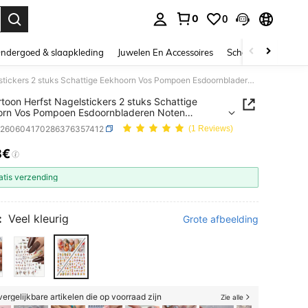
0
0
nden. Press Enter to select.
ndergoed & slaapkleding
Juwelen En Accessoires
Schoonheid & gezo
3D Cartoon Herfst Nagelstickers 2 stuks Schattige Eekhoorn Vos Pompoen Esdoornbladeren Noten Paddestoel Regenlaarzen Paraplu Ontwerp DIY Y2K Kawaii Herfst Zelfklevende Salon Manicure Tips Nagelkunst Decoratie Nagelbenodigdheden
toon Herfst Nagelstickers 2 stuks Schattige
orn Vos Pompoen Esdoornbladeren Noten
toel Regenlaarzen Paraplu Ontwerp DIY Y2K
b260604170286376357412
(1 Reviews)
 Herfst Zelfklevende Salon Manicure Tips
kunst Decoratie Nagelbenodigdheden
8€
ICE AND AVAILABILITY
atis verzending
:
Veel kleurig
Grote afbeelding
ergelijkbare artikelen die op voorraad zijn
Zie alle