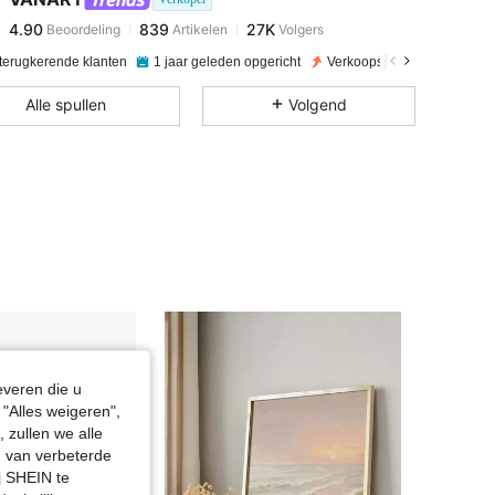
4.90
839
27K
Beoordeling
Artikelen
Volgers
d***n
betaalde
1 dag geleden
 terugkerende klanten
1 jaar geleden opgericht
Verkoopstijging 21%
4.90
839
27K
Alle spullen
Volgend
4.90
839
27K
4.90
839
27K
4.90
839
27K
4.90
839
27K
everen die u
"Alles weigeren",
4.90
839
27K
 zullen we alle
en van verbeterde
j SHEIN te
4.90
839
27K