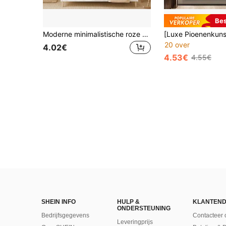
Bes
Moderne minimalistische roze canvasposter met inspirerende quote, inclusief motiverende tekst, geschikt voor de slaapkamer en woonkamer, lijst optioneel.
20 over
4.02€
4.53€
4.55€
SHEIN INFO
HULP &
KLANTEND
ONDERSTEUNING
Bedrijfsgegevens
Contacteer 
Leveringprijs