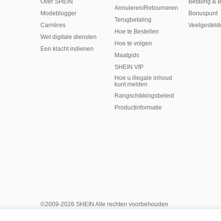
Over SHEIN
Betaling & 
Annuleren/Retourneren
Modeblogger
Bonuspunt
Terugbetaling
Carrières
Veelgesteld
Hoe te Bestellen
Wet digitale diensten
Hoe te volgen
Een klacht indienen
Maatgids
SHEIN VIP
Hoe u illegale inhoud
kunt melden
Rangschikkingsbeleid
​Productinformatie
©2009-2026 SHEIN Alle rechten voorbehouden
Privacycentrum
Privacy- en cookiebeleid
Cookies beheren