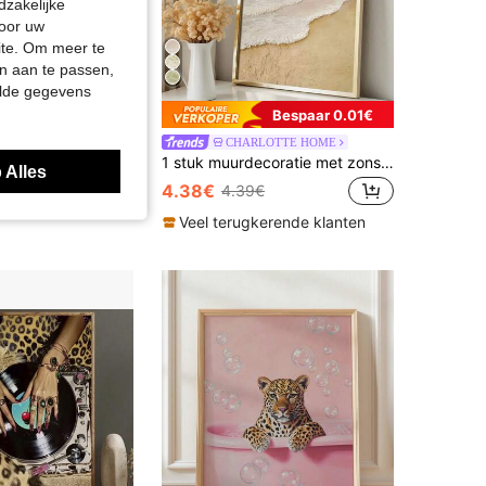
dzakelijke
door uw
site. Om meer te
n aan te passen,
elde gegevens
Bespaar 0.03€
Bespaar 0.01€
1/3 stuks Luipaard Cheetah muurschildering decoratief canvas schilderij Roze mode poster Slaapkamer Woonkamer Studentenwoning Decor Cadeau (Ongekadreerd)
CHARLOTTE HOME
1 stuk muurdecoratie met zonsopgang, strand en zeegezicht, frameloze canvasposter, abstracte Wabi-Sabi stijl woonkamerdecoratie
€
 Alles
4.38€
4.39€
kerende klanten
Veel terugkerende klanten