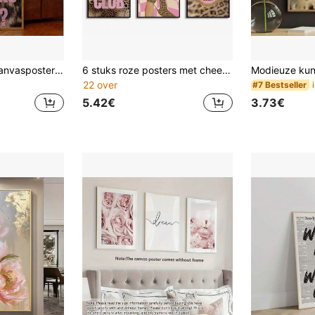
1 stuk frameloze canvasposter met luipaardprint in roze met de inspirerende Y2K-quote 'What If It All Works Out', perfect voor in een appartement, slaapkamer of studentenkamer. Ideaal als esthetische muurdecoratie voor thuis, kantoor of klaslokaal, slaapkamerdecoratie, vintage decoratie, feestdecoratie en een perfect cadeau.
6 stuks roze posters met cheetahprint voor aan de muur, trendy luipaardprint, glamoureuze schilderij met geluksbal (8-bal) in studentenstijl, kunstwerk voor appartement of slaapkamer, 8 x 10 inch (ongelijst)
22 over
#7 Bestseller
5.42€
3.73€