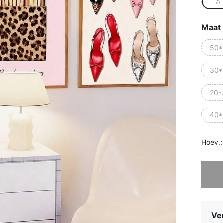
A
Maat
50*
30*
20*
40*
Hoev.:
Sorry, d
Ve