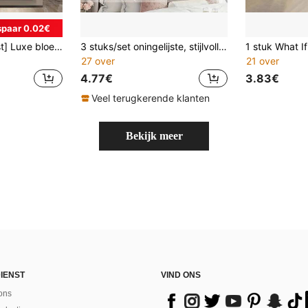
paar 0.02€
[Luxe Pioenenkunst] Luxe bloemenpioen 'Gathering Wealth' canvas schilderij met roze gouden folie textuur, grote wanddecoratie van vloer tot plafond voor woonkamer, slaapkamer, zonder lijst
3 stuks/set oningelijste, stijlvolle moderne roze canvas kunstset, stijlvolle decoratie voor slaapkamer en woonkamer, wandkunst, ideale geschenken
27 over
21 over
4.77€
3.83€
Veel terugkerende klanten
Bekijk meer
IENST
VIND ONS
ons