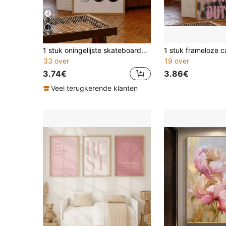
6
1 stuk oningelijste skateboarddeck kunstprint set, "C'est La Vie" tekst en luipaardprint, urban streetstyle Y2K esthetiek poster, geschikt voor woonkamer, slaapkamer, terug naar school, modeposter, kamerdecoratie, onmisbaar voor studentenkamer, uniek cadeau
33 over
19 over
3.74€
3.86€
Veel terugkerende klanten