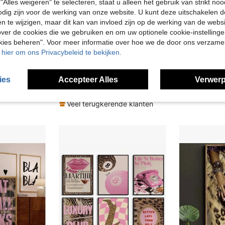
"Alles weigeren" te selecteren, staat u alleen het gebruik van strikt noo
odig zijn voor de werking van onze website. U kunt deze uitschakelen 
en te wijzigen, maar dit kan van invloed zijn op de werking van de web
ver de cookies die we gebruiken en om uw optionele cookie-instellinge
12
okies beheren". Voor meer informatie over hoe we de door ons verzam
u hier om ons Privacybeleid te bekijken.
1 stuk zwart-wit retro hoge hakken wanddecoratie op canvas, vintage poster van hoge hakken, luxe schoenendecoratie, Scandinavische stijl decoratie met hoge hakken voor woonkamer, slaapkamer, kantoor, cadeau voor vrouwen, ingelijst of oningelijst.
1 stuk retro mode zwart-wit vintage vrouwenportret geprint canvas kunstposter, tijdschriftomslagstijl wanddecoratie voor woonkamer, slaapkamer, kantoor, huisdecoratie, cadeau, zonder lijst of ingelijst
in Figuur Decoratieve schilderijen
#1 Bestseller
3.81€
3.84
ies
Accepteer Alles
Verwerp
3.72€
de klanten
Veel terug
Veel terugkerende klanten