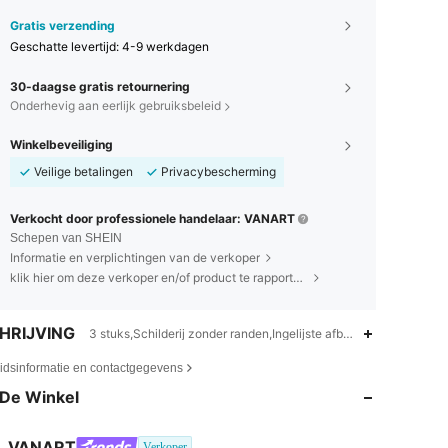
Gratis verzending
Geschatte levertijd:
4-9 werkdagen
30-daagse gratis retournering
Onderhevig aan eerlijk gebruiksbeleid
Winkelbeveiliging
Veilige betalingen
Privacybescherming
Verkocht door professionele handelaar: VANART
Schepen van SHEIN
Informatie en verplichtingen van de verkoper
klik hier om deze verkoper en/of product te rapporteren.
HRIJVING
3 stuks,Schilderij zonder randen,Ingelijste afbeelding,Tekst
4.90
839
27K
eidsinformatie en contactgegevens
De Winkel
4.90
839
27K
VANART
Verkoper