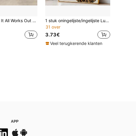
1 stuk What If It All Works Out poster, retro krantenprint, typografie poster, 70's wanddecoratie, zwarte positieve citaatprint, krantenstijl wanddecoratie, meisjesachtige slaapkamerdecoratie appartement esthetiek, typografie preppy zwarte woondecoratie, zonder lijst
1 stuk oningelijste/ingelijste Lucky 8 Leopard Pool Ball Preppy Art Poster Minimalistische Y2K Dopamine Funky Girly Schilderij Canvas Print Muurfoto Ideaal cadeau voor slaapzaal, appartement, woonkamer, slaapkamer, meisjeskamer, moderne huisdecoratie
31 over
3.73€
Veel terugkerende klanten
APP