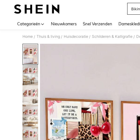
Bikin
Use up 
Categorieën
Nieuwkomers
Snel Verzenden
Dameskled
Home
Thuis & living
Huisdecoratie
Schilderen & Kalligrafie
De
/
/
/
/