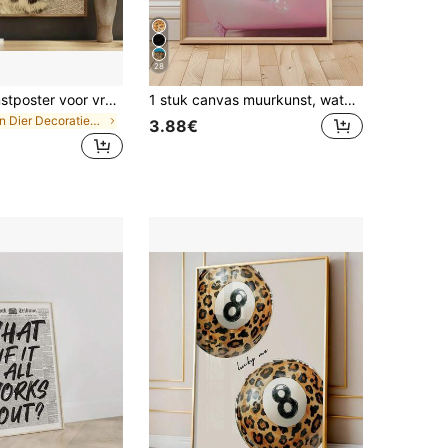
28
Modieuze kunstposter voor vrouwen, retro meisje met grammofoon en luipaardprint, minimalistische abstracte muziekposter, geschikt voor woonkamer, slaapkamer en kantoor, zonder lijst.
1 stuk canvas muurkunst, waterdichte ingelijste muurkunst, luipaard in badkuip kunstprint, minimalistische badkamerdecoratie, dopamine badkamerdecoratie, appartementdecoratie, kleurrijke boheemse stijl decoratie, moderne huisdecoratie, kamerdecoratie esthetiek, studentenkamerdecoratie, woonkamerdecoratie, badkamerposter
in Dier Decoratieve schilderkunst en kalligrafie
3.88€