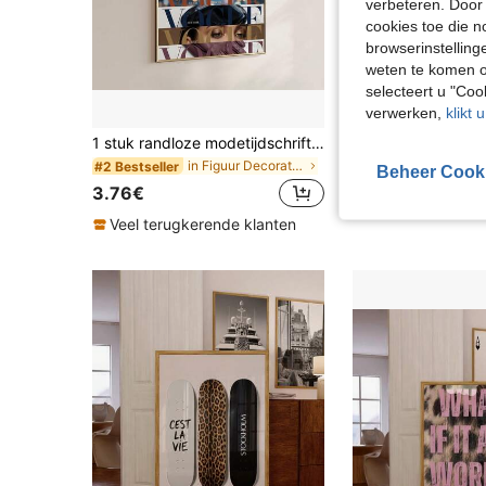
verbeteren. Door 
cookies toe die n
browserinstelling
weten te komen o
selecteert u "Co
4
verwerken,
klikt 
1 stuk randloze modetijdschriftcoverstijl print – hoogwaardige mode wandkunst; moderne decoratie voor tienerkamers, studentenkamers en appartementen; leuke, unieke canvas poster; geschikt voor thuis, kantoor, klaslokaal en feestdecoratie; een uitstekende cadeaukeuze
in Figuur Decoratieve schilderijen
#2 Bestseller
3.74€
Beheer Cook
3.76€
Veel terugkeren
Veel terugkerende klanten