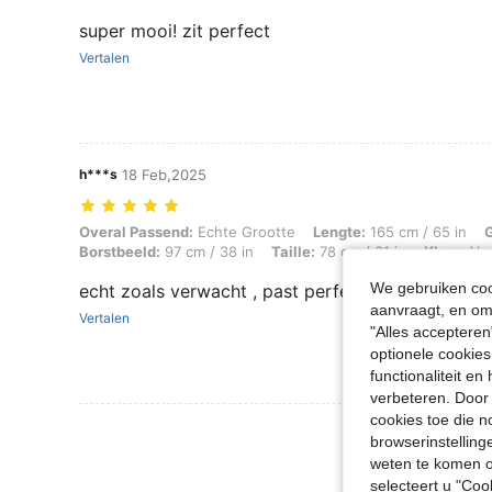
super mooi! zit perfect
Vertalen
h***s
18 Feb,2025
Overal Passend: Echte Grootte, Lengte: 165 cm / 65 in, Gewicht: 67 kg
Overal Passend:
Echte Grootte
Lengte:
165 cm / 65 in
Borstbeeld:
97 cm / 38 in
Taille:
78 cm / 31 in
Kleur:
Vee
We gebruiken cook
echt zoals verwacht , past perfect alleen de witte
aanvraagt, en om 
Vertalen
"Alles accepteren
optionele cookies
functionaliteit e
verbeteren. Door 
cookies toe die n
Meer Beoordeling
browserinstelling
weten te komen o
selecteert u "Co