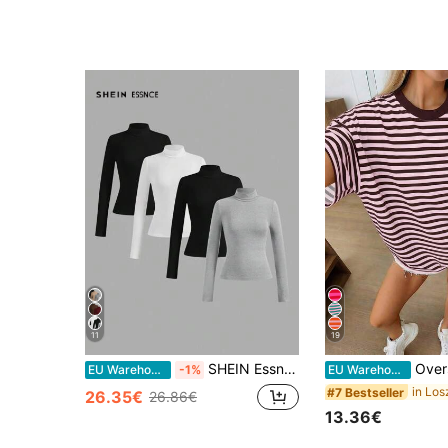
11
19
SHEIN Essnce 4-delige set dames effen kleur zwart wit grijs veelzijdige coltrui slim fit t-shirt, all-match casual pullover top voor herfst/winter
Oversized losvallend 
EU Warehouse
-1%
EU Warehouse
#7 Bestseller
26.35€
26.86€
13.36€