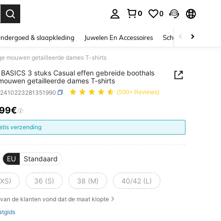
0
0
nden. Press Enter to select.
ndergoed & slaapkleding
Juwelen En Accessoires
Schoonheid & gezo
ge mouwen getailleerde dames T-shirts
BASICS 3 stuks Casual effen gebreide boothals
mouwen getailleerde dames T-shirts
z2410223281351990
(500+ Reviews)
.99€
ICE AND AVAILABILITY
atis verzending
EU
Standaard
(XS)
36 (S)
38 (M)
40/42 (L)
van de klanten vond dat de maat klopte
tgids