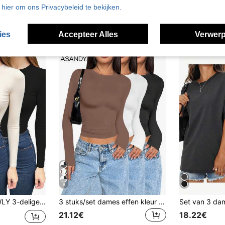
u hier om ons Privacybeleid te bekijken.
ies
Accepteer Alles
Verwerp
8
mes slim fit T-shirts met lange mouwen en ronde hals
3 stuks/set dames effen kleur ronde hals lange mouwen t-shirts, slim fit casual pullover tops, lente/herfst
21.12€
18.22€