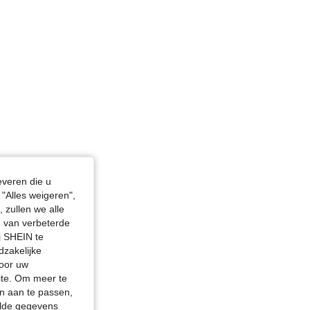
n, Kleur: Veel kleurig, Maat: M
everen die u
"Alles weigeren",
 zullen we alle
en van verbeterde
j SHEIN te
dzakelijke
door uw
site. Om meer te
n aan te passen,
elde gegevens