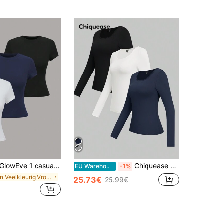
GlowEve 1 casual effen T-shirt met korte mouwen voor dames
Chiquease 3-delige set gebreide basic T-shirts met ronde hals en lange mouwen, herfstkleding voor dames
EU Warehouse
-1%
in Veelkleurig Vrouwen T-shirts
25.73€
25.99€