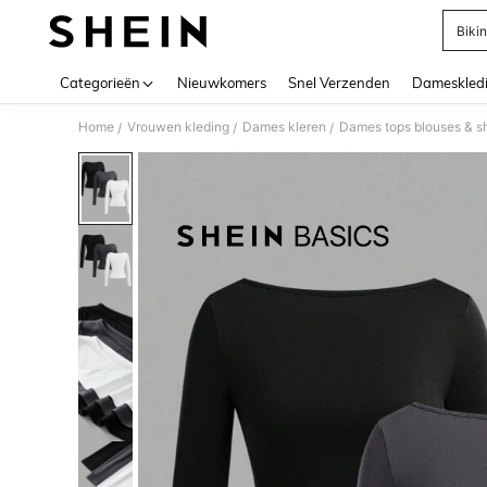
Bikin
Use up 
Categorieën
Nieuwkomers
Snel Verzenden
Dameskled
Home
Vrouwen kleding
Dames kleren
Dames tops blouses & sh
/
/
/