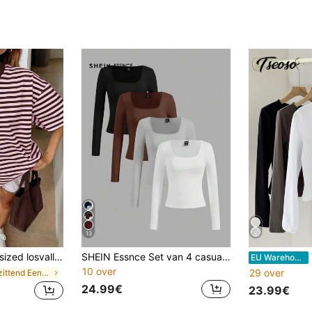
13
T-shirt met korte mouwen, casual vakantie zomer roze
SHEIN Essnce Set van 4 casual effen T-shirts met ronde hals en lange mouwen voor dames, geschikt voor de lente en herfst
Tseos
EU Warehouse
10 over
29 over
in Loszittend Eenvoudige casual T-shirts
24.99€
23.99€