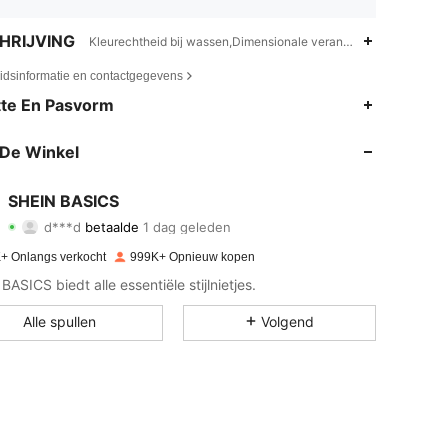
HRIJVING
Kleurechtheid bij wassen,Dimensionale veranderingen van stof
eidsinformatie en contactgegevens
te En Pasvorm
De Winkel
SHEIN BASICS
4.87
1.6K
324K
d***d
betaalde
1 dag geleden
+ Onlangs verkocht
999K+ Opnieuw kopen
4.87
1.6K
324K
ASICS biedt alle essentiële stijlnietjes.
Alle spullen
Volgend
4.87
1.6K
324K
4.87
1.6K
324K