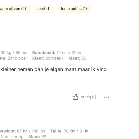
arm blijven (4)
sport (1)
lente outfits (1)
bs, Borstbeeld: 74 cm / 29 in, Taille: 59 cm / 23 in, Heupen: 84 cm / 33 in, Lich
39 kg / 86 lbs
Borstbeeld:
74 cm / 29 in
rm:
Zandloper
Kleur:
Bordeaux
Maat:
XS
 kleiner nemen dan je eigen maat maar ik vind
Nuttig (1)
 / 148 lbs, Taille: 78 cm / 31 in, Heupen: 100 cm / 39 in, Borstbeeld: 97 cm / 38 i
Gewicht:
67 kg / 148 lbs
Taille:
78 cm / 31 in
Veel kleurig
Maat:
XS