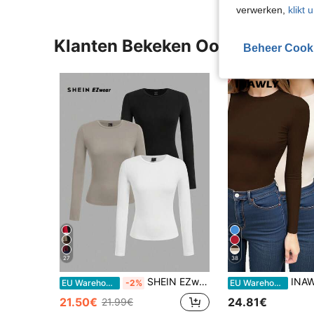
verwerken,
klikt 
Klanten Bekeken Ook
Beheer Cook
27
38
SHEIN EZwear 3-delige damesset met ronde hals, casual en lange mouwen, herfst/winter
INAWLY 3-delige set da
EU Warehouse
-2%
EU Warehouse
21.50€
24.81€
21.99€