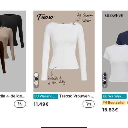
4
31
ames T-shirts met lange mouwen en ronde hals
Tseoso Vrouwen Slank Lange mouwen T-shirts
EU Warehouse
EU Warehouse
#4 Bestseller
11.49€
15.83€