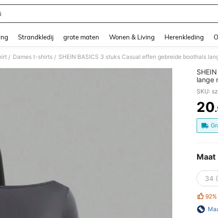
i
and down arrow keys to navigate search Recente zoekopdracht and Zoeken en Vi
ing
Strandkledij
grote maten
Wonen & Living
Herenkleding
O
irt
Dames t-shirts
SHEIN BASICS 3 stuks Casual effen gebreide boothals lan
/
/
SHEIN 
lange 
SKU: s
20
PR
Gr
Maat
34 
92%
Maa