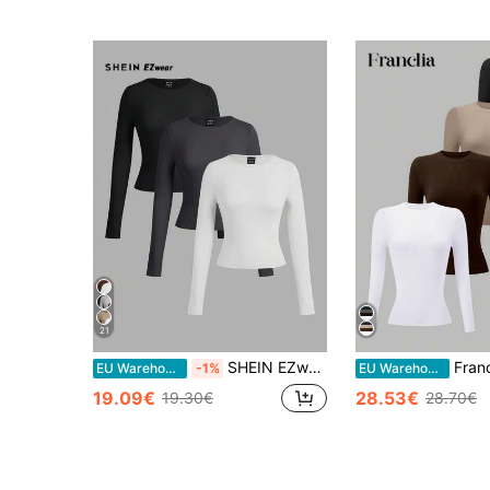
21
SHEIN EZwear Dames 3-delige set met wijde hals en strakke pasvorm, T-shirtset met lange mouwen, geschikt voor lente, herfst en winter
Franclia 4-delige d
EU Warehouse
-1%
EU Warehouse
19.09€
28.53€
19.30€
28.70€