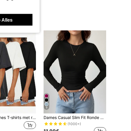
 Alles
9
Set van 3 dames T-shirts met ronde hals en korte mouwen, nieuwe zomerse effen kleur casual losse tops, modieuze dagelijkse kleding
Dames Casual Slim Fit Ronde Hals Lange Mouwen T-shirt Zwart Lente, Ademend
(1000+)