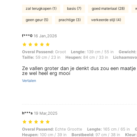
zal terugkopen (1)
basis (7)
goed materiaal (28)
w
geen geur (5)
prachtige (3)
verkeerde stijl (4)
f***0
16 Jan,2026
Overal Passend: Groot, Lengte: 139 cm / 55 in, Gewicht: 39 kg / 86 l
Overal Passend:
Groot
Lengte:
139 cm / 55 in
Gewicht:
Taille:
59 cm / 23 in
Heupen:
84 cm / 33 in
Lichaamsvo
Ze vallen groter dan je denkt dus zou een maatje
ze wel heel erg mooi
Vertalen
h***s
19 Mar,2025
Overal Passend: Echte Grootte, Lengte: 165 cm / 65 in, Gewicht: 67 kg
Overal Passend:
Echte Grootte
Lengte:
165 cm / 65 in
Heupen:
100 cm / 39 in
Borstbeeld:
97 cm / 38 in
Kleur: