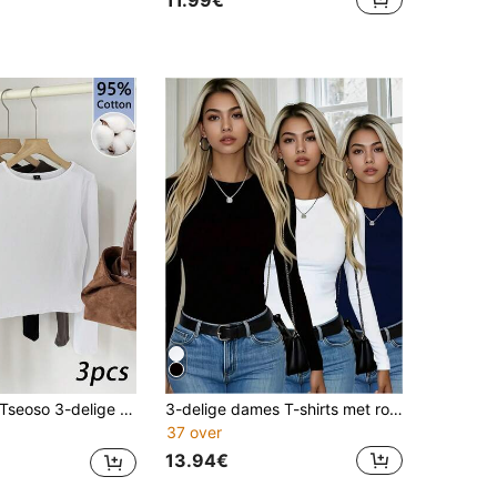
11.99€
o 3-delige dames T-shirtset van 95% katoen met brede hals, strakke pasvorm, lange mouwen en lange lengte, geschikt voor lente, herfst en winter, casual, gezellig chic, slank en veelzijdig, vintage, zacht voor meisjes, geschikt voor dagelijks gebruik, binnen en buiten, terug naar school, herfstkleding voor dames, veelzijdig, cadeauverpakking van 3 tops, dames basic shirts, lange mouwen crop tops, getailleerde tops, basic tops
3-delige dames T-shirts met ronde hals en lange mouwen, modieuze effenkleurige, casual getailleerde crop tops, lente/herfst
37 over
13.94€