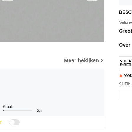
BESC
Veiligh
Groot
Over 
Meer bekijken
999K
SHEIN B
Groot
5%