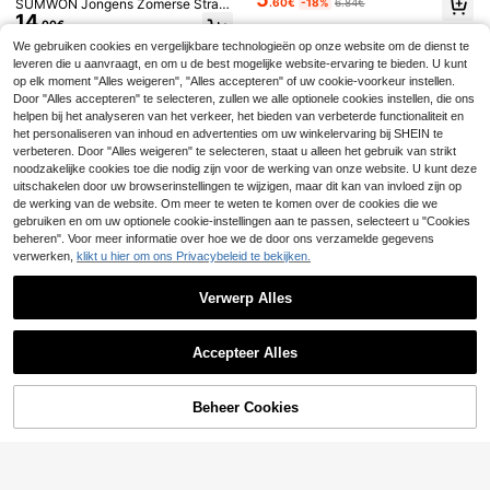
.60€
-18%
6.84€
SUMWON Jongens Zomerse Stran
14
d Zwembroek met Stempelprint, Tr
.00€
opische Motieven en Aloha-afbeel
We gebruiken cookies en vergelijkbare technologieën op onze website om de dienst te
dingen, Casual Vakantiezwembroe
leveren die u aanvraagt, en om u de best mogelijke website-ervaring te bieden. U kunt
k
5
op elk moment "Alles weigeren", "Alles accepteren" of uw cookie-voorkeur instellen.
Set van 3 casual sportieve shorts v
Door "Alles accepteren" te selecteren, zullen we alle optionele cookies instellen, die ons
18
oor jongens in college-stijl, effen kl
helpen bij het analyseren van het verkeer, het bieden van verbeterde functionaliteit en
3-delige zomerse cas
.31€
EU Warehouse
eur, geschikt voor zomerse uitjes, fi
17
ual shortsset voor jongens met stre
het personaliseren van inhoud en advertenties om uw winkelervaring bij SHEIN te
.32€
etsen, hardlopen en dagelijks gebru
epjesprint, sneldrogende, ademend
verbeteren. Door "Alles weigeren" te selecteren, staat u alleen het gebruik van strikt
ik.
e, sportieve shorts in honkbalstijl, g
noodzakelijke cookies toe die nodig zijn voor de werking van onze website. U kunt deze
eschikt voor sport, spelen en casual
uitschakelen door uw browserinstellingen te wijzigen, maar dit kan van invloed zijn op
school.
de werking van de website. Om meer te weten te komen over de cookies die we
gebruiken en om uw optionele cookie-instellingen aan te passen, selecteert u "Cookies
beheren". Voor meer informatie over hoe we de door ons verzamelde gegevens
verwerken,
klikt u hier om ons Privacybeleid te bekijken.
Verwerp Alles
Toon vergelijkbare artikelen die op voorraad zijn
6
Zie alle
Accepteer Alles
SHEIN 3 stuks Koop 2
EU Warehouse
Sorry, dit product is uitverkocht.
19
Krijg 1 Gratis Kinderen Tween Jong
.41€
SHEIN 3 st./set Los G
EU Warehouse
en Casual Comfortabele Patchwor
27
ebreid Shorts Met Berenpatroon Vo
.71€
-1%
27.99€
k Rechte Been Losse Shorts Multi-
Beheer Cookies
or Tween Jongens , Zomer
UITVERKOCHT
Pack, Zomer Shorts, Jongens Outfit
Kinderen Set, Geschikt Voor Lente
En Zomer, Valentijnsdag, Date, Zom
11
erOutfit, Strandweekend, Familie Bi
Bespaar 0.47€
jeenkomst, Terug Naar School, Brui
SHEIN 3-delige set ca
EU Warehouse