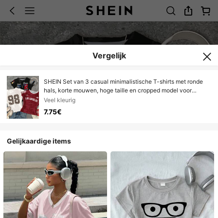
Vergelijk
SHEIN Set van 3 casual minimalistische T-shirts met ronde
hals, korte mouwen, hoge taille en cropped model voor
tienermeisjes, met retro strepen, luipaardprint, nummer 98,
Veel kleurig
sportbadge en lettergraphic. Geschikt voor uitjes,
7.75€
comfortabel, ideaal als laagjeskleding voor de herfst, stijlvol
voor tieners, casual kleding, T-shirt met sportnummer en
graphic, geschikt voor de terug-naar-schoolperiode en de
Gelijkaardige items
herfst.