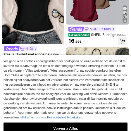
ar, sportieve stijl, comfortabel, ideaa
l als laagjeskleding voor de herfst, s
tijlvolle casual kleding voor tienerm
eisjes, sportief T-shirt met cijferprin
t, geschikt voor de terug-naar-scho
15
olperiode, met rugnummer, blockcor
e T-shirt.
MODELY Kids
SHEIN 3-delige casu
EU Warehouse
al minimalistische zwarte strikprint
16
.99€
taille korte mouw T-shirtset voor tie
nermeisjes
HiiQt
Casual T-shirt met ronde hals voor
tienermeisjes, zwart-wit contraster
10
We gebruiken cookies en vergelijkbare technologieën op onze website om de dienst te
.39€
10.49€
18
ende sterrenprint, zomer
leveren die u aanvraagt, en om u de best mogelijke website-ervaring te bieden. U kunt
Zomerse squishy top
EU Warehouse
op elk moment "Alles weigeren", "Alles accepteren" of uw cookie-voorkeur instellen.
voor tienermeisjes met V-hals, contr
#3 Bestseller
in Drop Shoulder T-shirts voor tienermeisjes
Door "Alles accepteren" te selecteren, zullen we alle optionele cookies instellen, die ons
asterende kleuren, korte mouwen, T
helpen bij het analyseren van het verkeer, het bieden van verbeterde functionaliteit en
11
3-delige streetwear-t-shirt met luip
-shirt, losse pasvorm, geschikt voor
.38€
aardprint voor meisjes, nummer 98
het personaliseren van inhoud en advertenties om uw winkelervaring bij SHEIN te
lente/zomer, straat, casual, sport, te
17
.32€
en 58, stadsletterafbeelding, slim fit,
verbeteren. Door "Alles weigeren" te selecteren, staat u alleen het gebruik van strikt
rug naar school, college stijl, jersey
casual, comfortabel, ronde hals, lan
shirt met nummer, baseball jersey, ti
noodzakelijke cookies toe die nodig zijn voor de werking van onze website. U kunt deze
ge mouwen, geschikt voor de zome
enermeisjes jersey, mesh jersey, ov
uitschakelen door uw browserinstellingen te wijzigen, maar dit kan van invloed zijn op
r
ersized baseball shirt
de werking van de website. Om meer te weten te komen over de cookies die we
gebruiken en om uw optionele cookie-instellingen aan te passen, selecteert u "Cookies
beheren". Voor meer informatie over hoe we de door ons verzamelde gegevens
verwerken,
klikt u hier om ons Privacybeleid te bekijken.
5
Verwerp Alles