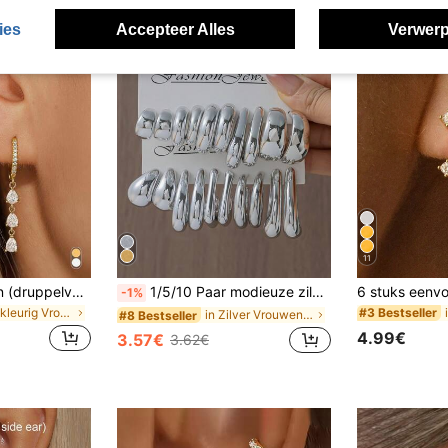
ies
Accepteer Alles
Verwerp
11
Set van 3 oorbellen (druppelvormig en kleine creooltjes) met 18-karaats verguld goud, hypoallergeen en stapelbaar, een leuk cadeau voor vrouwen en meisjes.
1/5/10 Paar modieuze zilveren oorbellen voor dames, set met druppelvormige en geometrische oorbellen, C-vormige zilveren oorbellen, sieraden, feestaccessoires
-1%
in Veelkleurig Vrouwen Oorbellen Sets
#3 Bestseller
in Zilver Vrouwen Oorbellen Sets
#8 Bestseller
4.99€
3.57€
3.62€