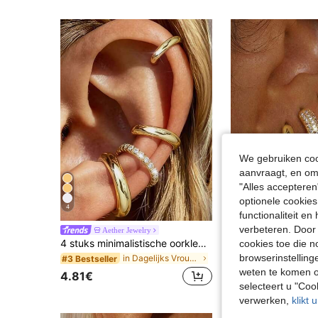
We gebruiken cook
aanvraagt, en om 
"Alles accepteren
optionele cookies
4
14
functionaliteit e
verbeteren. Door 
Aether Jewelry
4 stuks minimalistische oorklemset met kubische zirkonia - kan gestapeld worden, geen piercing nodig, geschikt voor dagelijks kantoorwear (4 stuks set, niet 4 paar), cadeau voor haar
cookies toe die n
#2 Bestseller
browserinstelling
in Dagelijks Vrouwen Oorbellen
#3 Bestseller
6.64€
weten te komen o
4.81€
selecteert u "Co
verwerken,
klikt 