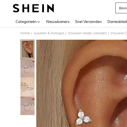
Bikin
Use up 
Categorieën
Nieuwkomers
Snel Verzenden
Dameskled
Home
Juwelen & horloges
Vrouwen mode-sieraden
Vrouwen O
/
/
/