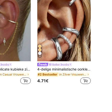
4
 Jewelry
Aether Jewelry
3 stuks/set delicate kubieke zirkonia ketting oorstekers clip-on oorbellen, vrouwen formele feest sieraden (hoeveelheid past op één oor)
4-delige minimalistische oorklemset met kubieke zirkonia - stapelbare sieraden zonder piercing, geschikt voor dagelijks en kantoorgebruik (4 stuks, niet 4 paar)
in Casual Vrouwen Oorbellen Sets
in Zilver Vrouwen Oorbellen Sets
#2 Bestseller
4.71€