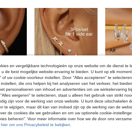
ies en vergelijkbare technologieën op onze website om de dienst te l
u de best mogelijke website-ervaring te bieden. U kunt op elk moment 
" of uw cookie-voorkeur instellen. Door "Alles accepteren" te selecteren,
 instellen, die ons helpen bij het analyseren van het verkeer, het bied
Bespaar 0.07€
n het personaliseren van inhoud en advertenties om uw winkelervaring bi
"Alles weigeren" te selecteren, staat u alleen het gebruik van strikt noo
3 paar (6 stuks) elegante oorbellen met zirkonia en gouden accenten, sieradencadeau voor vrouwen
3 stuks/set (voor 1 oor) oorbellenset vrouwen verguld zirkonia schattige ketting oorbel vrouwen vakantie sieraden accessoires
3 paar elegante luxe stijl damesmode elegante bl
-1%
NEW
odig zijn voor de werking van onze website. U kunt deze uitschakelen 
in goud Vrouwen Oorbellen Sets
6.33€
7.68€
6.40€
en te wijzigen, maar dit kan van invloed zijn op de werking van de web
Veel terug
ver de cookies die we gebruiken en om uw optionele cookie-instellinge
okies beheren". Voor meer informatie over hoe we de door ons verzam
u hier om ons Privacybeleid te bekijken.