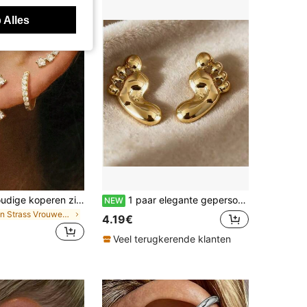
 Alles
6 stuks eenvoudige koperen zirkonia creolen set voor vrouwen, koppels, zussen, vakantie, dagelijkse matching
1 paar elegante gepersonaliseerde overdreven minimalistische creatieve schattige veelzijdige niche ontwerp kleine voet oorknopjes geschikt voor dagelijks gebruik voor vrouwen
NEW
in Strass Vrouwen Oorbellen
4.19€
Veel terugkerende klanten