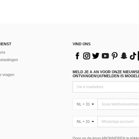
IENST
VIND ONS
ons
Belastingen
MELD JE A AN VOOR ONZE NIEUWS
e vragen
ONTVANGEN!(AFMELDEN IS MOGELI
NL + 31
NL + 31
Door op de knop ABONNEREN te klikke