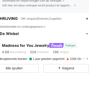
Informatie en verplichtingen van de verkoper
klik hier om deze verkoper en/of product te rapporteren.
HRIJVING
18K verguld,Bloemen,Dagelijks
4.88
326
19K
eidsinformatie en contactgegevens
De Winkel
4.88
326
19K
Madness for You Jewelry
Verkoper
4.88
326
19K
Beoordeling
Artikelen
Volgers
 terugkerende klanten
1 jaar geleden opgericht
110K Onlangs verkocht
4.88
326
19K
Alle spullen
Volgend
4.88
326
19K
4.88
326
19K