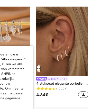
4.88
326
19K
4.88
326
19K
4.88
326
19K
4.88
326
19K
everen die u
"Alles weigeren",
 zullen we alle
en van verbeterde
j SHEIN te
dzakelijke
oemen-/geometrische oorbellen set, multi-oor piercing dagelijkse veelzijdige woon-werkverkeer kleding
THE NIGHT
4 stuks/set elegante oorbellen in verschillende maten voor dames. Geschikt voor daten, feesten en dagelijks gebruik
door uw
site. Om meer te
(1000+)
kerende klanten
n aan te passen,
4.84€
elde gegevens