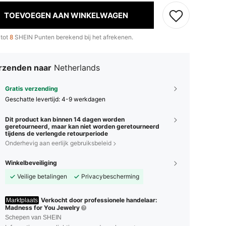
TOEVOEGEN AAN WINKELWAGEN
 tot
8
SHEIN Punten berekend bij het afrekenen.
rzenden naar
Netherlands
Gratis verzending
Geschatte levertijd:
4-9 werkdagen
Dit product kan binnen 14 dagen worden
geretourneerd, maar kan niet worden geretourneerd
tijdens de verlengde retourperiode
Onderhevig aan eerlijk gebruiksbeleid
Winkelbeveiliging
Veilige betalingen
Privacybescherming
Verkocht door professionele handelaar:
Marktplaats
Madness for You Jewelry
Schepen van SHEIN