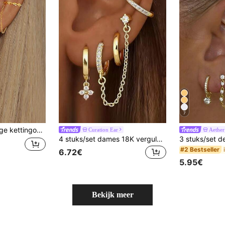
7
nia, oorbellen voor vrouwen, glamoureuze sieraden en accessoires
Curation Ear
Aether
4 stuks/set dames 18K vergulde glinsterende ronde oorbellen met zirkonia, modieuze unieke oorknopjes met kwastjesketting, nep-piercing oorklemmen, feestelijk cadeau
#2 Bestseller
6.72€
5.95€
Bekijk meer