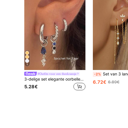
5
Set van 3 lange kettingoorbellen voor vrouwen, vergulde oormanchet met zirko
#Outfits voor een theekransje
-2%
3-delige set elegante oorbellen met waterdruppelvormige hangers van kubische zirkonia, geschikt voor dagelijks gebruik, dates, feestjes, festivals en als cadeau (3 oorbellen per oor; 6 oorbellen per oor. Het wordt aanbevolen om twee sets te kopen, één voor elk oor).
6.72€
6.89€
5.28€