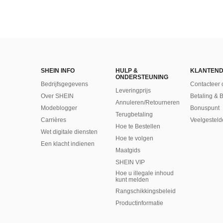
SHEIN INFO
HULP &
KLANTEND
ONDERSTEUNING
Bedrijfsgegevens
Contacteer 
Leveringprijs
Over SHEIN
Betaling & 
Annuleren/Retourneren
Modeblogger
Bonuspunt
Terugbetaling
Carrières
Veelgesteld
Hoe te Bestellen
Wet digitale diensten
Hoe te volgen
Een klacht indienen
Maatgids
SHEIN VIP
Hoe u illegale inhoud
kunt melden
Rangschikkingsbeleid
​Productinformatie