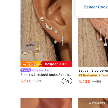
Beheer Cook
Bespaar 0.01€
Curation Ear
3 stuks/4 stuks/8 stuks Exquise Cubische Zirkonia Bloemen Oorknopjes Set, Modieuze Gelaagde Oorbellen, Oor Piercing Sieraden Voor Vrouwen, Feest en Dagelijks Gebruik
#1 Bestseller
5.51€
5.52€
4.43€
4.45€