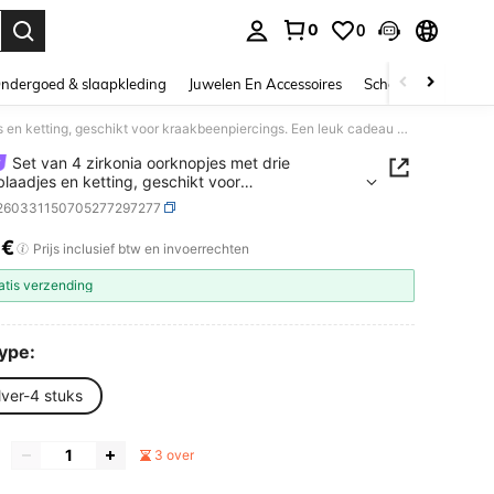
0
0
nden. Press Enter to select.
ndergoed & slaapkleding
Juwelen En Accessoires
Schoonheid & gezo
Set van 4 zirkonia oorknopjes met drie bloemblaadjes en ketting, geschikt voor kraakbeenpiercings. Een leuk cadeau voor dames.
Set van 4 zirkonia oorknopjes met drie
laadjes en ketting, geschikt voor
eenpiercings. Een leuk cadeau voor dames.
j260331150705277297277
9€
ICE AND AVAILABILITY
Prijs inclusief btw en invoerrechten
atis verzending
Type:
lver-4 stuks
3 over