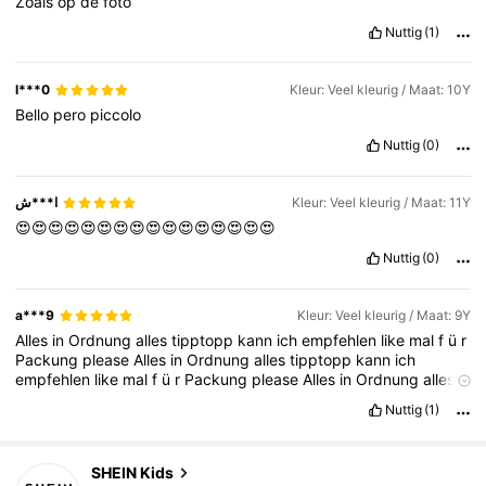
Zoals
op
de
foto
Nuttig
(1)
l***0
Kleur: Veel kleurig / Maat: 10Y
Bello
pero
piccolo
Nuttig
(0)
ا***ش
Kleur: Veel kleurig / Maat: 11Y
😍😍😍😍😍😍😍😍😍😍😍😍😍😍😍😍
Nuttig
(0)
a***9
Kleur: Veel kleurig / Maat: 9Y
Alles
in
Ordnung
alles
tipptopp
kann
ich
empfehlen
like
mal
f
ü
r
Packung
please
Alles
in
Ordnung
alles
tipptopp
kann
ich
empfehlen
like
mal
f
ü
r
Packung
please
Alles
in
Ordnung
alles
tipptopp
kann
ich
empfehlen
like
mal
f
ü
r
Packung
please
Nuttig
(1)
807K Volgers
4.90
SHEIN Kids
k***1
gevolgd
3 uur geleden