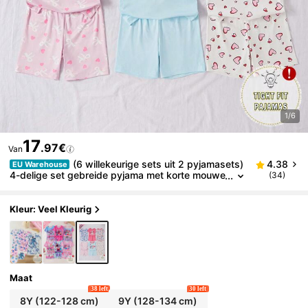
1/6
17
.97€
Van
(6 willekeurige sets uit 2 pyjamasets)
4.38
EU Warehouse
4-delige set gebreide pyjama met korte mouwe
(34)
n en shorts voor meisjes, met strik en konijneno
ortjes in hartvorm, comfortabele, zachte en aansluit
ende loungewear, een geweldig cadeau voor tiener
Kleur: Veel Kleurig
meisjes
Maat
38 left
30 left
8Y
(122-128 cm)
9Y
(128-134 cm)