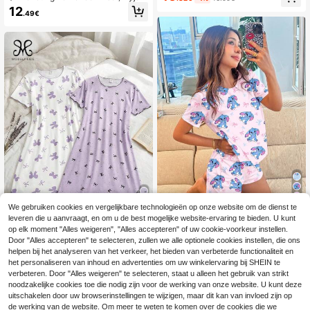
meisjes, ronde hals, korte mouwen,
a voor schoolmeisjes, Tween meisje
12
lange pasvorm, loungewear
.49€
s Fresh Apricot strikprint lange mou
wen revers cardigan en lange broek
casual 2-delige loungewear verrass
ings blind box
4
We gebruiken cookies en vergelijkbare technologieën op onze website om de dienst te
leveren die u aanvraagt, en om u de best mogelijke website-ervaring te bieden. U kunt
5
SHEIN Set van 2 scha
EU Warehouse
op elk moment "Alles weigeren", "Alles accepteren" of uw cookie-voorkeur instellen.
ttige cartoon blauwe konijnen Lulu,
12
MODELY Kids
Door "Alles accepteren" te selecteren, zullen we alle optionele cookies instellen, die ons
.86€
steekstrikpatroon voor tweenmeisje
helpen bij het analyseren van het verkeer, het bieden van verbeterde functionaliteit en
s, casual minimalistische ronde hal
2-delige gebreide nac
EU Warehouse
s, korte mouwen T-shirt en shorts p
htjaponnen voor meisjes met vlinde
het personaliseren van inhoud en advertenties om uw winkelervaring bij SHEIN te
13
.49€
yjamaset, geschikt voor de zomer
rprint, zomer
verbeteren. Door "Alles weigeren" te selecteren, staat u alleen het gebruik van strikt
noodzakelijke cookies toe die nodig zijn voor de werking van onze website. U kunt deze
uitschakelen door uw browserinstellingen te wijzigen, maar dit kan van invloed zijn op
de werking van de website. Om meer te weten te komen over de cookies die we