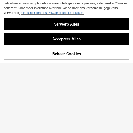
gebruiken en om uw optionele cookie-instellingen aan te passen, selecteert u "Cookies
beheren". Voor meer informatie over hoe we de door ons verzamelde gegevens
verwerken,
klikt u hier om ons Privacybeleid te bekijken.
Verwerp Alles
Accepteer Alles
TOEVOEGEN AAN
Beheer Cookies
SHOP NU
WINKELWAGEN