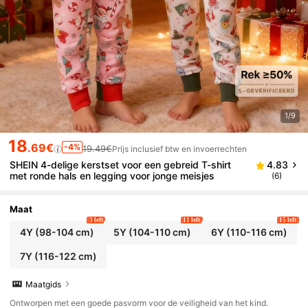
1/9
18
.69€
-4%
19.49€
Prijs inclusief btw en invoerrechten
SHEIN 4-delige kerstset voor een gebreid T-shirt
4.83
met ronde hals en legging voor jonge meisjes
(6)
Maat
3 left
11 left
15 left
4Y
(98-104 cm)
5Y
(104-110 cm)
6Y
(110-116 cm)
7Y
(116-122 cm)
Maatgids
Ontworpen met een goede pasvorm voor de veiligheid van het kind.