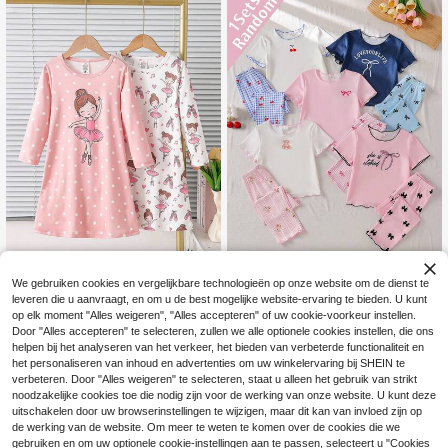
e start van het schooljaar.
n shorts loungewear set, zomer
We gebruiken cookies en vergelijkbare technologieën op onze website om de dienst te
All Season Herfst/Winter Modi
[5 sets willekeurig verzonden 1 set]
NEW
leveren die u aanvraagt, en om u de best mogelijke website-ervaring te bieden. U kunt
euze Schattige Ballet Meisje Print L
Pyjama voor jonge meisjes, alle sei
15
12
.49€
op elk moment "Alles weigeren", "Alles accepteren" of uw cookie-voorkeur instellen.
.99€
ange Mouwen Ronde Hals Comfort
zoenen, kersen-, beer-, strikcombin
Door "Alles accepteren" te selecteren, zullen we alle optionele cookies instellen, die ons
abele Melkzijde Stof Huis Slaapjurk
atieprint, kraag, manchet, zoom met
contrasterend ruchesontwerp, gebr
helpen bij het analyseren van het verkeer, het bieden van verbeterde functionaliteit en
eide comfortabele korte mouwen la
het personaliseren van inhoud en advertenties om uw winkelervaring bij SHEIN te
nge broek pyjama 2-delige set 1 set
verbeteren. Door "Alles weigeren" te selecteren, staat u alleen het gebruik van strikt
(willekeurig verzonden) 1 set willek
noodzakelijke cookies toe die nodig zijn voor de werking van onze website. U kunt deze
eurig uit 5 sets
uitschakelen door uw browserinstellingen te wijzigen, maar dit kan van invloed zijn op
de werking van de website. Om meer te weten te komen over de cookies die we
gebruiken en om uw optionele cookie-instellingen aan te passen, selecteert u "Cookies