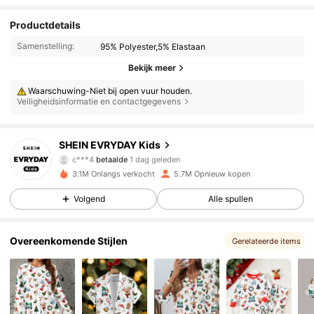
Productdetails
Samenstelling:
95% Polyester,5% Elastaan
Bekijk meer
Waarschuwing-Niet bij open vuur houden.
Veiligheidsinformatie en contactgegevens
427K Volgers
4.90
SHEIN EVRYDAY Kids
c***4
betaalde
1 dag geleden
m***3
gevolgd
30 minuten geleden
3.1M Onlangs verkocht
5.7M Opnieuw kopen
427K Volgers
4.90
Volgend
Alle spullen
427K Volgers
4.90
Overeenkomende Stijlen
Gerelateerde items
427K Volgers
4.90