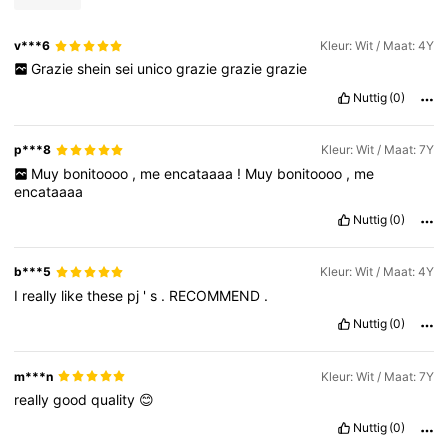
v***6
Kleur: Wit / Maat: 4Y
Grazie
shein
sei
unico
grazie
grazie
grazie
Nuttig
(0)
p***8
Kleur: Wit / Maat: 7Y
Muy
bonitoooo
,
me
encataaaa
!
Muy
bonitoooo
,
me
encataaaa
Nuttig
(0)
b***5
Kleur: Wit / Maat: 4Y
I
really
like
these
pj
'
s
.
RECOMMEND
.
Nuttig
(0)
m***n
Kleur: Wit / Maat: 7Y
really
good
quality
😊
Nuttig
(0)