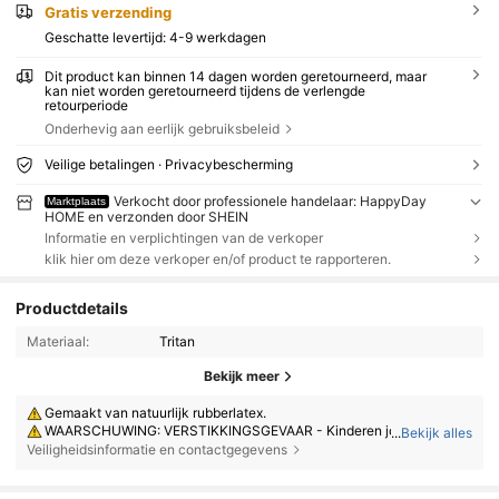
Gratis verzending
Geschatte levertijd:
4-9 werkdagen
Dit product kan binnen 14 dagen worden geretourneerd, maar
kan niet worden geretourneerd tijdens de verlengde
retourperiode
Onderhevig aan eerlijk gebruiksbeleid
Veilige betalingen · Privacybescherming
Verkocht door professionele handelaar: HappyDay
Marktplaats
HOME en verzonden door SHEIN
Informatie en verplichtingen van de verkoper
klik hier om deze verkoper en/of product te rapporteren.
Productdetails
Materiaal:
Tritan
Bekijk meer
Gemaakt van natuurlijk rubberlatex.
WAARSCHUWING: VERSTIKKINGSGEVAAR - Kinderen jonger dan 8 j
...
Bekijk alles
aar kunnen stikken in onopgeblazen of kapotte ballonnen. Toezicht van
Veiligheidsinformatie en contactgegevens
een volwassene is vereist. Houd onopgeblazen ballonnen uit de buurt v
an kinderen. Gooi kapotte ballonnen direct weg.