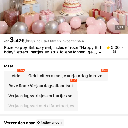
1/16
3
.42€
Van
Prijs inclusief btw en invoerrechten
Roze Happy Birthday set, inclusief roze "Happy Birt
5.00
hday" letters, hartjes en strik folieballonnen, ge
(4)
schikt voor verjaardagsfeestjes, jubilea, huisde
coratie, fotografie rekwisieten en sfeerdecoratie.
Maat
2 left
4 left
Liefde
Gefeliciteerd met je verjaardag in roze!
2 left
Roze Rode Verjaardagsalfabetset
Verjaardagsstrikjes en hartjes set
Verjaardagsset met alfabethartjes
Verzenden naar
Netherlands