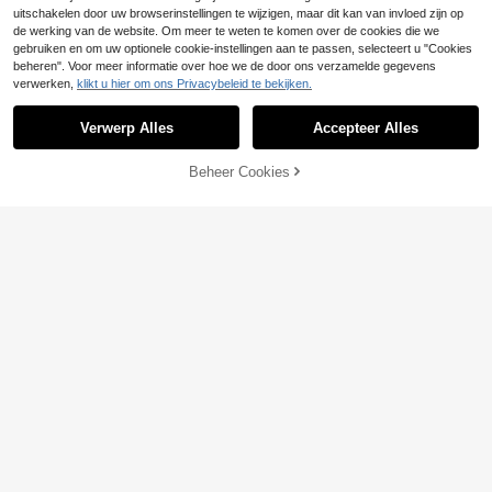
uitschakelen door uw browserinstellingen te wijzigen, maar dit kan van invloed zijn op
de werking van de website. Om meer te weten te komen over de cookies die we
gebruiken en om uw optionele cookie-instellingen aan te passen, selecteert u "Cookies
beheren". Voor meer informatie over hoe we de door ons verzamelde gegevens
verwerken,
klikt u hier om ons Privacybeleid te bekijken.
Verwerp Alles
Accepteer Alles
Beheer Cookies
TOEVOEGEN AAN WINKELWAGEN
100/300/500/800/1000 stuks tran
sparante ballonlijmstippen (100 ron
#1 Bestseller
in Witte Toebehoren voor ballonnen
de lijmstippen per rol), verwijderbar
2
4/2 stuks 22-inch roze hartvor
.95€
2.97€
NEW
e dubbelzijdige plakband, geschikt
4
mige folieballonnen met hartstrikke
voor vakantie-, bruilofts- en feestd
.38€
n. Geschikt voor huwelijksfeesten,
ecoratie
Valentijnsdagdecoraties, liefdesger
elateerde feesten, vrijgezellenfeest
en, huwelijkslocatiedecoraties, huw
elijksaanzoekdecoraties