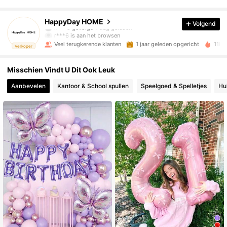
263 Volgers
4.88
HappyDay HOME
Volgend
r***6
is aan het browsen
263 Volgers
4.88
Veel terugkerende klanten
1 jaar geleden opgericht
11K 
Verkoper
Misschien Vindt U Dit Ook Leuk
263 Volgers
4.88
Aanbevelen
Kantoor & School spullen
Speelgoed & Spelletjes
Hu
263 Volgers
4.88
263 Volgers
4.88
263 Volgers
4.88
263 Volgers
4.88