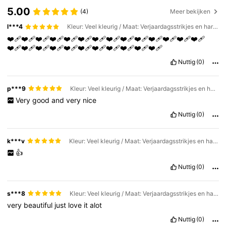
5.00
(4)
Meer bekijken
l***4
Kleur: Veel kleurig / Maat: Verjaardagsstrikjes en hartjes set
❤️‍🩹❤️‍🩹❤️‍🩹❤️‍🩹❤️‍🩹❤️‍🩹❤️‍🩹❤️‍🩹❤️‍🩹❤️‍🩹❤️‍🩹❤️‍🩹❤️‍🩹❤️‍🩹
❤️‍🩹❤️‍🩹❤️‍🩹❤️‍🩹❤️‍🩹❤️‍🩹❤️‍🩹❤️‍🩹❤️‍🩹❤️‍🩹❤️‍🩹
Nuttig
(0)
p***9
Kleur: Veel kleurig / Maat: Verjaardagsstrikjes en hartjes set
Very
good
and
very
nice
Nuttig
(0)
k***v
Kleur: Veel kleurig / Maat: Verjaardagsstrikjes en hartjes set
👍
Nuttig
(0)
s***8
Kleur: Veel kleurig / Maat: Verjaardagsstrikjes en hartjes set
very
beautiful
just
love
it
alot
Nuttig
(0)