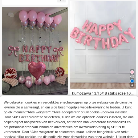
atiedecoratie, binnenfotografie, roz
llic Roségoud Verdikte Latex Ballon
e verjaardagen, middernachttuinen
nen, Perfect voor Verjaardagsfeest,
en sterrennachtthema's.
Volwassen Verjaardag, 15-30-40e
Verjaardagsdecoratie, Slaapkamerd
ecoratie
4
kumozawa 13/15/18 stuks roze 16 i
4
nch Happy Birthday ballonnen, dec
Roze strik verjaardagsballonnenset,
.34€
oratieve ballonnen, feestballonnen,
We gebruiken cookies en vergelijkbare technologieën op onze website om de dienst te
inclusief 45 cm hartvormige foliebal
19 over
verjaardagsfeest achtergronddecor
leveren die u aanvraagt, en om u de best mogelijke website-ervaring te bieden. U kunt
lonnen en 40 cm folieballonnen met
6
atie ballonnen, Happy Birthday ball
.26€
verjaardagsbanner, geschikt voor v
op elk moment "Alles weigeren", "Alles accepteren" of uw cookie-voorkeur instellen.
onnen
erjaardagsfeestdecoratie, roze verj
Door "Alles accepteren" te selecteren, zullen we alle optionele cookies instellen, die ons
aardagsdecoratie voor dames, vrolij
helpen bij het analyseren van het verkeer, het bieden van verbeterde functionaliteit en
ke verjaardagsfeestdecoratie
het personaliseren van inhoud en advertenties om uw winkelervaring bij SHEIN te
verbeteren. Door "Alles weigeren" te selecteren, staat u alleen het gebruik van strikt
noodzakelijke cookies toe die nodig zijn voor de werking van onze website. U kunt deze