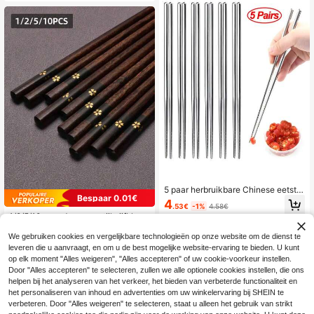
ruikbare keukenaccessoires, helpt
bij het beheersen van het gebruik v
an eetstokjes, horeca- en cateringg
ereedschap
5 paar herbruikbare Chinese eetsto
Bespaar 0.01€
kjes van roestvrij staal met antislipo
4
.53€
-1%
4.58€
ntwerp - perfect voor bruiloften, ver
1/2/5/10 paar Japanse stijl vijfbladi
jaardagen, bijeenkomsten en tafeld
ge bloem houten eetstokjes, bedruk
#2 Bestseller
in Essentiële benodigdheden voor de start van het
ecoratie, keuken, kerstcadeaus en
te houten eetstokjes voor thuis, fam
We gebruiken cookies en vergelijkbare technologieën op onze website om de dienst te
schoolbenodigdheden
(1000+)
ilie en serveren, keuken servies set
leveren die u aanvraagt, en om u de best mogelijke website-ervaring te bieden. U kunt
3
op elk moment "Alles weigeren", "Alles accepteren" of uw cookie-voorkeur instellen.
.54€
3.55€
Door "Alles accepteren" te selecteren, zullen we alle optionele cookies instellen, die ons
helpen bij het analyseren van het verkeer, het bieden van verbeterde functionaliteit en
het personaliseren van inhoud en advertenties om uw winkelervaring bij SHEIN te
verbeteren. Door "Alles weigeren" te selecteren, staat u alleen het gebruik van strikt