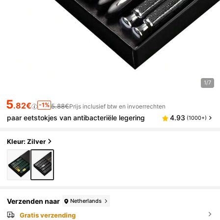
1/7
5
.82€
-1%
5.88€
Prijs inclusief btw en invoerrechten
paar eetstokjes van antibacteriële legering
4.93
(1000+)
Kleur: Zilver
Verzenden naar
Netherlands
Gratis verzending