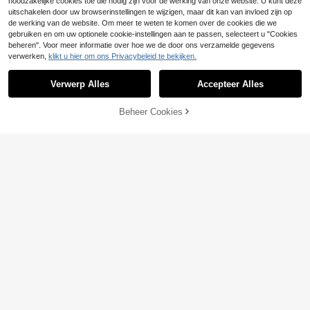
noodzakelijke cookies toe die nodig zijn voor de werking van onze website. U kunt deze
uitschakelen door uw browserinstellingen te wijzigen, maar dit kan van invloed zijn op
de werking van de website. Om meer te weten te komen over de cookies die we
gebruiken en om uw optionele cookie-instellingen aan te passen, selecteert u "Cookies
beheren". Voor meer informatie over hoe we de door ons verzamelde gegevens
verwerken,
klikt u hier om ons Privacybeleid te bekijken.
Verwerp Alles
Accepteer Alles
Beheer Cookies
TOEVOEGEN AAN WINKELWAGEN
2-delige set hulpmiddelen voor het
gemakkelijk maken van het gebruik
7 over
van eetstokjes, geschikt voor kiesk
3
eurige eters, Japans servies en sus
.58€
hi - Draagbaar trainingsaccessoire
voor beginners, hulpmiddel voor het
2/4/5 paar kersenbloesem amber e
oefenen met eetstokjes, keukenben
etstokjes, creatieve individuele ser
#5 Bestseller
in Essentiële benodigdheden voor de start van het
odigdheden
veerstokjes, antislip, hittebestendig
4
e legering, keukentafelset
.33€