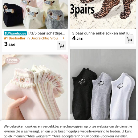
1/3/5 paar schattige d
3 paar dunne enkelsokken met luip
EU Warehouse
4
amessokken, ademende dunne enk
aardprint voor dames, zomer
#1 Bestseller
in Doorzichtig Vrouwen enkelsokken
.78€
elsokken met geurcontrole en voch
3
.68€
tafvoer, witte lage voetjes voor de z
omer
We gebruiken cookies en vergelijkbare technologieën op onze website om de dienst te
leveren die u aanvraagt, en om u de best mogelijke website-ervaring te bieden. U kunt
op elk moment "Alles weigeren", "Alles accepteren" of uw cookie-voorkeur instellen.