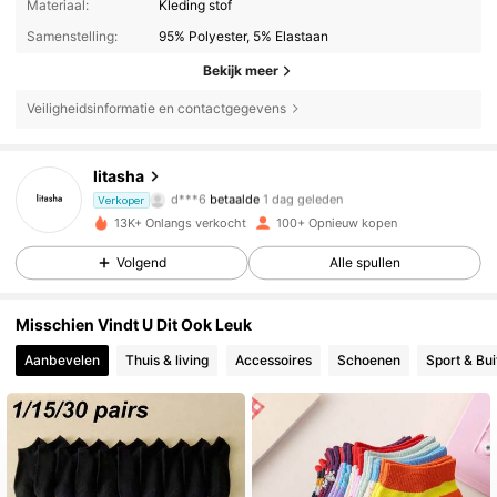
Materiaal:
Kleding stof
Samenstelling:
95% Polyester, 5% Elastaan
Bekijk meer
Veiligheidsinformatie en contactgegevens
litasha
90 Volgers
4.81
d***6
betaalde
1 dag geleden
Verkoper
13K+ Onlangs verkocht
100+ Opnieuw kopen
90 Volgers
4.81
Volgend
Alle spullen
Misschien Vindt U Dit Ook Leuk
90 Volgers
4.81
Aanbevelen
Thuis & living
Accessoires
Schoenen
Sport & Bu
90 Volgers
4.81
90 Volgers
4.81