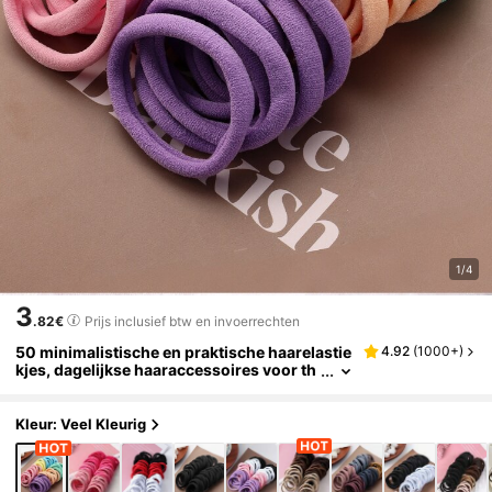
1/4
3
.82€
Prijs inclusief btw en invoerrechten
50 minimalistische en praktische haarelastie
4.92
(
1000+
)
kjes, dagelijkse haaraccessoires voor th
uis, geschikt voor meisjes voor de start v
an het schooljaar.
Kleur: Veel Kleurig