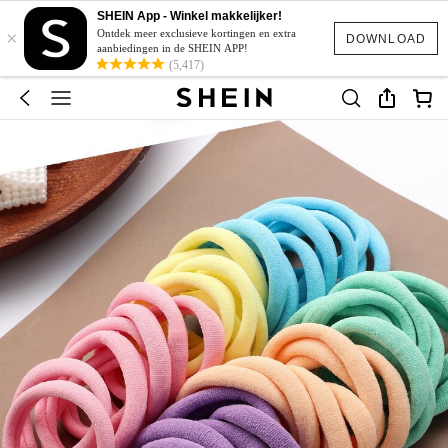
SHEIN App - Winkel makkelijker!
×
Ontdek meer exclusieve kortingen en extra
DOWNLOAD
aanbiedingen in de SHEIN APP!
(5,417)