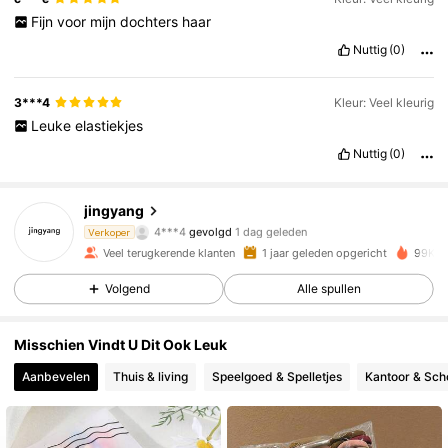
Fijn
voor
mijn
dochters
haar
Nuttig
(0)
3***4
Kleur: Veel kleurig
Leuke
elastiekjes
Nuttig
(0)
10K Volgers
4.90
jingyang
4***4
gevolgd
1 dag geleden
Verkoper
a***d
is aan het browsen
10K Volgers
4.90
Veel terugkerende klanten
1 jaar geleden opgericht
99K+ 
Volgend
Alle spullen
10K Volgers
4.90
Misschien Vindt U Dit Ook Leuk
Aanbevelen
Thuis & living
Speelgoed & Spelletjes
Kantoor & Scho
10K Volgers
4.90