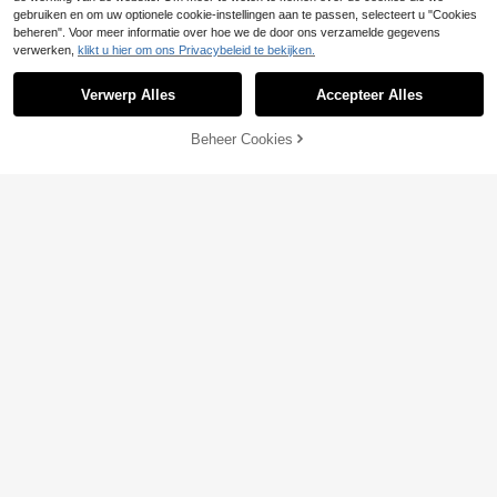
gebruiken en om uw optionele cookie-instellingen aan te passen, selecteert u "Cookies
beheren". Voor meer informatie over hoe we de door ons verzamelde gegevens
verwerken,
klikt u hier om ons Privacybeleid te bekijken.
Verwerp Alles
Accepteer Alles
Beheer Cookies
TOEVOEGEN AAN WINKELWAGEN