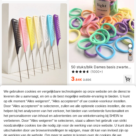
willekeurig)
15
50 stuks/blik Dames basis zwarte h
aarelastieken met hoge elasticiteit,
(1000+)
naadloze paardenstaarthouders, ha
3
arelastieken voor fitness, sport & da
.84€
3.85€
gelijkse kapsels
We gebruiken cookies en vergelijkbare technologieën op onze website om de dienst te
7 stuks/1 stuk Profess
EU Warehouse
leveren die u aanvraagt, en om u de best mogelijke website-ervaring te bieden. U kunt
ionele puntkam/fijne staartkam/ratt
3
op elk moment "Alles weigeren", "Alles accepteren" of uw cookie-voorkeur instellen.
.88€
enstaartkam/scheidingskam/roestv
Door "Alles accepteren" te selecteren, zullen we alle optionele cookies instellen, die ons
rijstalen staartkam/antistatische ka
m: Multifunctionele kam, geschikt v
helpen bij het analyseren van het verkeer, het bieden van verbeterde functionaliteit en
oor normaal haar, kan haar ontwarr
het personaliseren van inhoud en advertenties om uw winkelervaring bij SHEIN te
en, verschillende kapsels creëren, s
verbeteren. Door "Alles weigeren" te selecteren, staat u alleen het gebruik van strikt
noepkleur, ideaal voor kappers, salo
noodzakelijke cookies toe die nodig zijn voor de werking van onze website. U kunt deze
ns en thuisgebruik.
uitschakelen door uw browserinstellingen te wijzigen, maar dit kan van invloed zijn op
de werking van de website. Om meer te weten te komen over de cookies die we