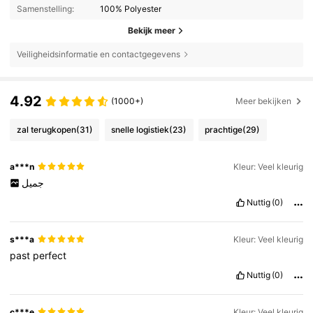
Samenstelling:
100% Polyester
Bekijk meer
Veiligheidsinformatie en contactgegevens
4.92
(1000+)
Meer bekijken
zal terugkopen
(31)
snelle logistiek
(23)
prachtige
(29)
a***n
Kleur: Veel kleurig
جميل
Nuttig
(0)
s***a
Kleur: Veel kleurig
past
perfect
Nuttig
(0)
c***e
Kleur: Veel kleurig