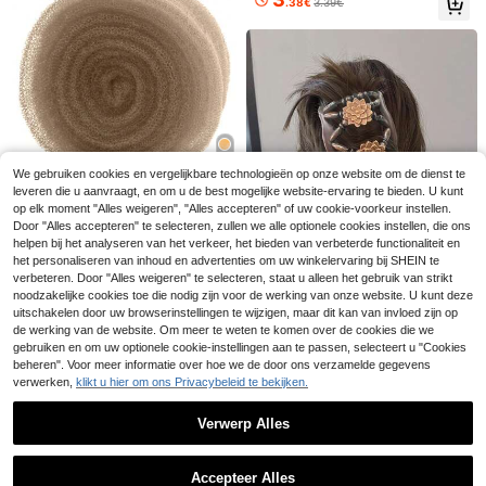
.38€
3.39€
ekbaar onzichtbaar haarzakje, ges
kapper, salon, beauty, reisbenodigd
chikt voor ballettraining voor vrouw
heden, haarproducten, haarverzorgi
en, sportschool, indoor fitness, yog
ng, haaraccessoires
a, pilates, optredens, haaraccessoir
es voor werknemers, geschikt voor
dans, dagelijks leven, yoga en spor
t, haaraccessoires voor vrouwen
2-delige gezichtsverzorgingsmassa
We gebruiken cookies en vergelijkbare technologieën op onze website om de dienst te
geset - Lymfatische contourborstel
8 over
4
leveren die u aanvraagt, en om u de best mogelijke website-ervaring te bieden. U kunt
voor het gezicht, hartvormig Gua S
3
op elk moment "Alles weigeren", "Alles accepteren" of uw cookie-voorkeur instellen.
.18€
ha-bord van roestvrij staal, droge g
Haarspons voor opdoen, haarvullin
Door "Alles accepteren" te selecteren, zullen we alle optionele cookies instellen, die ons
ezichtsborstel, gezichtsmassageap
7
g, haardonuts voor opdoen, volume
.31€
helpen bij het analyseren van het verkeer, het bieden van verbeterde functionaliteit en
paraat voor lymfedrainage, geschik
1 stuk haarstylingtools: randcontrol
haarbumps tool, haarvulling, haara
3
t voor het vormgeven van gezicht,
eborstel, haarkam, anti-klit borstel
het personaliseren van inhoud en advertenties om uw winkelervaring bij SHEIN te
kcessoires
.78€
kin en kaaklijn, Gua Sha-tool van ro
voor nat haar. Geschikt voor versch
verbeteren. Door "Alles weigeren" te selecteren, staat u alleen het gebruik van strikt
estvrij staal, ideaal voor op reis of al
illende kapsels en gemakkelijk mee
noodzakelijke cookies toe die nodig zijn voor de werking van onze website. U kunt deze
s verjaardagscadeau.
te nemen
uitschakelen door uw browserinstellingen te wijzigen, maar dit kan van invloed zijn op
de werking van de website. Om meer te weten te komen over de cookies die we
gebruiken en om uw optionele cookie-instellingen aan te passen, selecteert u "Cookies
1 stuk vintage magische haarkam v
4
beheren". Voor meer informatie over hoe we de door ons verzamelde gegevens
oor dames met elastische kralen, h
.33€
aaraccessoires, haarstyling, haarpr
verwerken,
klikt u hier om ons Privacybeleid te bekijken.
oducten, haaraccessoires, haarstyli
ngkit, haargereedschapset, haarsty
Verwerp Alles
lingtools, beauty, zomer, vakantie, r
eizen, festival, feest
Toon vergelijkbare artikelen die op voorraad zijn
Zie alle
Accepteer Alles