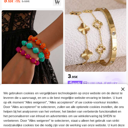
5
.52€
-1%
5.58€
3
.95€
LUXLUNA JEWELRY
We gebruiken cookies en vergelijkbare technologieën op onze website om de dienst te
1 stuk/3 stuks Dopamine kleur
NEW
leveren die u aanvraagt, en om u de best mogelijke website-ervaring te bieden. U kunt
5
rijke asymmetrische hars kralenarm
.18€
op elk moment "Alles weigeren", "Alles accepteren" of uw cookie-voorkeur instellen.
band met contrasterende vierkante
Door "Alles accepteren" te selecteren, zullen we alle optionele cookies instellen, die ons
kralen, niche vakantieaccessoire
helpen bij het analyseren van het verkeer, het bieden van verbeterde functionaliteit en
het personaliseren van inhoud en advertenties om uw winkelervaring bij SHEIN te
verbeteren. Door "Alles weigeren" te selecteren, staat u alleen het gebruik van strikt
noodzakelijke cookies toe die nodig zijn voor de werking van onze website. U kunt deze