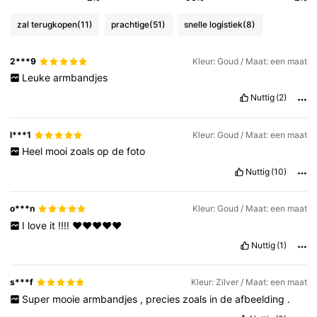
zal terugkopen
(11)
prachtige
(51)
snelle logistiek
(8)
2***9
Kleur: Goud / Maat: een maat
Leuke
armbandjes
Nuttig
(2)
l***1
Kleur: Goud / Maat: een maat
Heel
mooi
zoals
op
de
foto
Nuttig
(10)
o***n
Kleur: Goud / Maat: een maat
I
love
it
!!!!
❤️❤️❤️❤️❤️
Nuttig
(1)
s***f
Kleur: Zilver / Maat: een maat
Super
mooie
armbandjes
,
precies
zoals
in
de
afbeelding
.