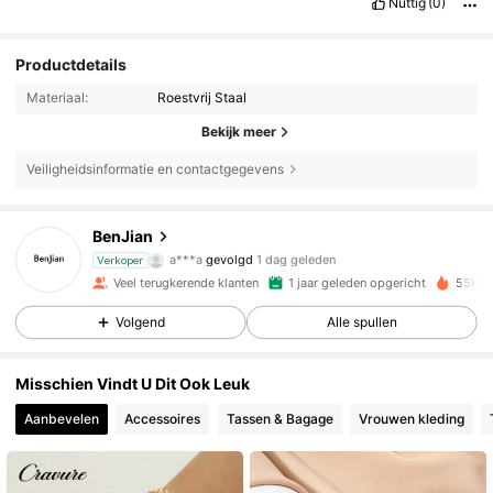
Nuttig
(0)
Productdetails
Materiaal:
Roestvrij Staal
Bekijk meer
Veiligheidsinformatie en contactgegevens
3.1K Volgers
4.84
BenJian
a***a
gevolgd
1 dag geleden
p***9
is aan het browsen
Verkoper
3.1K Volgers
4.84
Veel terugkerende klanten
1 jaar geleden opgericht
55K+ 
Volgend
Alle spullen
3.1K Volgers
4.84
Misschien Vindt U Dit Ook Leuk
Aanbevelen
Accessoires
Tassen & Bagage
Vrouwen kleding
3.1K Volgers
4.84