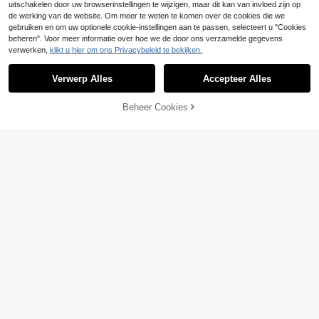
uitschakelen door uw browserinstellingen te wijzigen, maar dit kan van invloed zijn op
de werking van de website. Om meer te weten te komen over de cookies die we
gebruiken en om uw optionele cookie-instellingen aan te passen, selecteert u "Cookies
beheren". Voor meer informatie over hoe we de door ons verzamelde gegevens
verwerken,
klikt u hier om ons Privacybeleid te bekijken.
Verwerp Alles
Accepteer Alles
Beheer Cookies
TOEVOEGEN AAN WINKELWAGEN