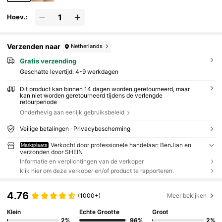
Hoev.:
Verzenden naar
Netherlands
Gratis verzending
Geschatte levertijd:
4-9 werkdagen
Dit product kan binnen 14 dagen worden geretourneerd, maar
kan niet worden geretourneerd tijdens de verlengde
retourperiode
Onderhevig aan eerlijk gebruiksbeleid
Veilige betalingen · Privacybescherming
Verkocht door professionele handelaar: BenJian en
Marktplaats
verzonden door SHEIN
Informatie en verplichtingen van de verkoper
klik hier om deze verkoper en/of product te rapporteren.
4.76
(1000+)
Meer bekijken
Klein
Echte Grootte
Groot
2%
96%
2%