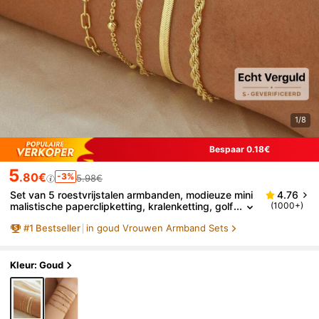
1/8
Bespaar 0.18€
5
.80€
-3%
5.98€
Set van 5 roestvrijstalen armbanden, modieuze mini
4.76
malistische paperclipketting, kralenketting, golf
(1000+)
ketting, mesketting, gedraaide kettingarmband
#
1
Bestseller
in goud Vrouwen Armband Sets
en, luxe niche gepersonaliseerde kettingaccessoire
s geschikt voor meisjes en vrouwen (willekeurige ho
eveelheid kralen)
Kleur: Goud