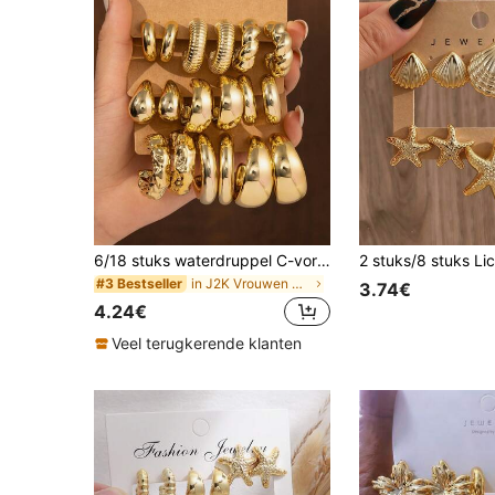
6/18 stuks waterdruppel C-vormige geometrische gouden metalen oorbellen set voor vrouwen, modieuze sieraden cadeau
in J2K Vrouwen Oorbellen
#3 Bestseller
3.74€
4.24€
Veel terugkerende klanten