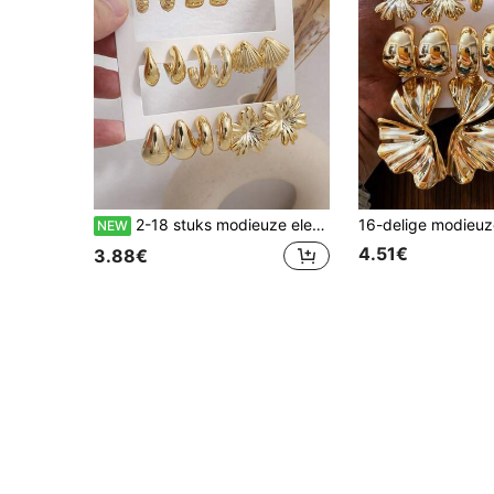
2-18 stuks modieuze elegante zeester bloem geometrische multi-element gouden metalen oorbellen set, dames mode oorbellen set, dagelijks dragen
NEW
4.51€
3.88€