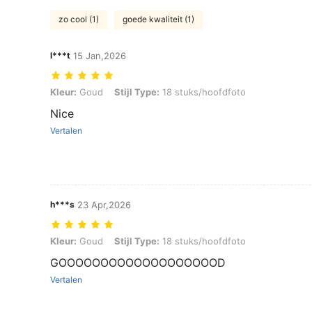
zo cool (1)
goede kwaliteit (1)
l***t
15 Jan,2026
Kleur: Goud, Stijl Type: 18 stuks/hoofdfoto
Kleur:
Goud
Stijl Type:
18 stuks/hoofdfoto
Nice
Vertalen
h***s
23 Apr,2026
Kleur: Goud, Stijl Type: 18 stuks/hoofdfoto
Kleur:
Goud
Stijl Type:
18 stuks/hoofdfoto
GOOOOOOOOOOOOOOOOOOOD
Vertalen