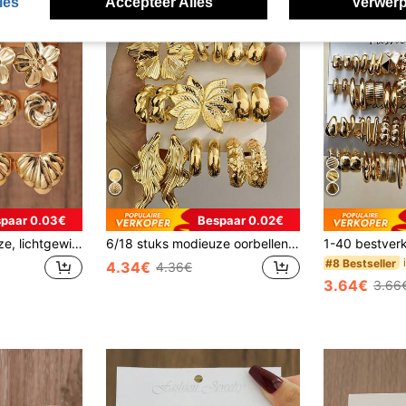
ies
Accepteer Alles
Verwerp
paar 0.03€
Bespaar 0.02€
2-12 stuks modieuze, lichtgewicht CCB gladde bloem, strik, hartvormige oorbellenset, geschikt voor dagelijks gebruik of voor een feestje, geweldig cadeau voor vrienden en familie
6/18 stuks modieuze oorbellen set in goudkleur voor vrouwen, inclusief linker- en rechteroorbloemen, vijfbladige bloemen, traanvorm, hart, kleine C-vormige ontwerpen, geschikt voor dagelijks gebruik, bijeenkomsten, feesten, vriendinnen, moeders, esthetisch
#8 Bestseller
4.34€
4.36€
3.64€
3.66