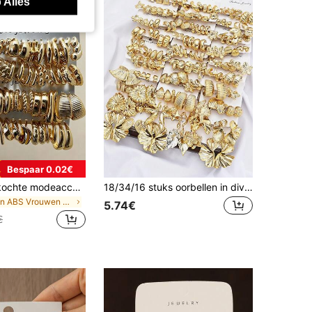
 Alles
Bespaar 0.02€
1-40 bestverkochte modeaccessoiresets, goudkleurig ontwerp, meerdere stijlen. Deze oorbellen zijn gemaakt van hoogwaardig plastic, met C-vormige, druppel-, getextureerde, gestreepte en hartvormige vormen. Eén set voldoet aan al uw dagelijkse woon-werkverkeerbehoeften.
18/34/16 stuks oorbellen in diverse stijlen: opvallende vintage bloemen, geometrische patronen, asymmetrische bloemen, zeesterren en zeedieren. Geschikt voor vrouwen, stellen, zussen, zomer, vakantie, date, dagelijks gebruik, feestjes, bruiloften, cadeau voor moeders of vriendinnen.
in ABS Vrouwen Oorbellen Sets
5.74€
€