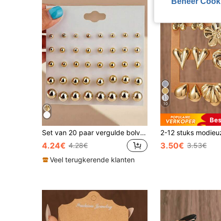
Beheer Cook
10
Bes
Set van 20 paar vergulde bolvormige oorbellen
4.24€
3.50€
4.28€
3.53€
Veel terugkerende klanten