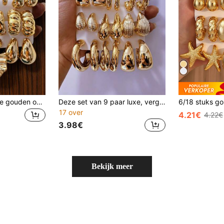
16-delige modieuze gouden oorbellen set (CCB-materiaal), linker- en rechteroor bloem, vijfbladige bloem, traanvorm, hart, klein C-vormig ontwerp, kleurvast, hypoallergeen, geschikt voor vrouwenbijeenkomsten, vakanties, feesten, vakantiecadeaus en dagelijks gebruik
Deze set van 9 paar luxe, vergulde oorbellen geeft je het hele jaar door een elegante look. Van strakke vierkante ringen en druppelvormige oorbellen met textuur tot dynamische, gedraaide ontwerpen, elk paar heeft een vintage uitstraling. De hoogwaardige vergulding zorgt voor een langdurige glans en kleurbehoud. Perfect voor woon-werkverkeer, dates, Pasen, feestjes en elke andere gelegenheid om je uniek te laten stralen.
17 over
4.21€
4.22€
3.98€
Bekijk meer