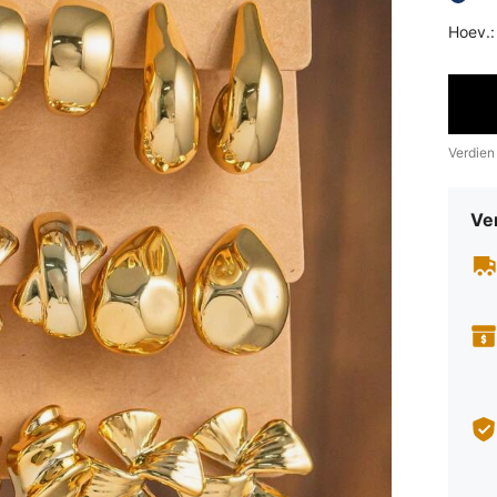
Hoev.:
Verdien
Ve