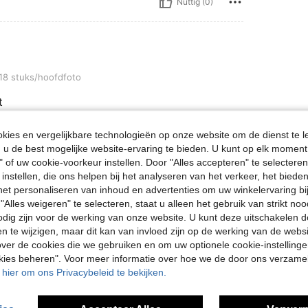
Nuttig (0)
fdfoto
18 stuks/hoofdfoto
t
ies en vergelijkbare technologieën op onze website om de dienst te l
u de best mogelijke website-ervaring te bieden. U kunt op elk moment 
Nuttig (0)
" of uw cookie-voorkeur instellen. Door "Alles accepteren" te selecteren,
 instellen, die ons helpen bij het analyseren van het verkeer, het bied
n het personaliseren van inhoud en advertenties om uw winkelervaring bi
"Alles weigeren" te selecteren, staat u alleen het gebruik van strikt noo
odig zijn voor de werking van onze website. U kunt deze uitschakelen 
en te wijzigen, maar dit kan van invloed zijn op de werking van de web
ver de cookies die we gebruiken en om uw optionele cookie-instellinge
okies beheren". Voor meer informatie over hoe we de door ons verzam
u hier om ons Privacybeleid te bekijken.