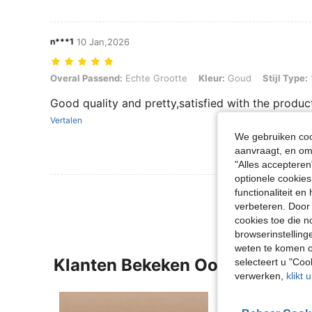
n***1
10 Jan,2026
Overal Passend: Echte Grootte, Kleur: Goud, Stijl Type: 18 stuks/hoo
Overal Passend:
Echte Grootte
Kleur:
Goud
Stijl Type:
Good quality and pretty,satisfied with the produc
Vertalen
We gebruiken cook
aanvraagt, en om 
"Alles accepteren
optionele cookies
functionaliteit e
verbeteren. Door 
cookies toe die n
browserinstelling
weten te komen o
Klanten Bekeken Ook
selecteert u "Co
verwerken,
klikt 