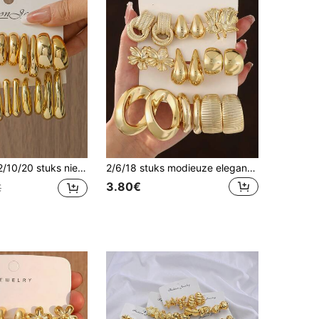
llen in goudkleur, C-vormig en druppelvormig ontwerp. De complete set voldoet aan de dagelijkse outfitbehoeften van vrouwen.
2/6/18 stuks modieuze elegante oorbellen set voor dames met bloemen, waterdruppel en geometrisch ontwerp. Geschikt voor dagelijkse buitenactiviteiten. Casual. Interactief. Boswandelingen. Fietsen. Strandwandelingen. Voedselstraten verkennen en lokale delicatessen proeven. Etc. Buitenrecreatie, reizen en vakantiekleding
3.80€
€