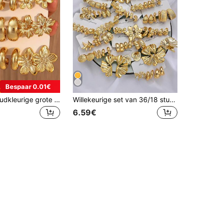
Bespaar 0.01€
6/18 stuks goudkleurige grote zeesterren, diverse bloemen, gladde C-vormige oorringen met waterdruppelvorm, het beste cadeau voor vrienden en familie
Willekeurige set van 36/18 stuks modieuze, eenvoudige geometrische asymmetrische strik-, hart- en zeedier-stud- en creolen oorbellen voor dames en koppels, geschikt voor zomervakantie, date, cadeau, dagelijks casual, feest en bruiloft
6.59€