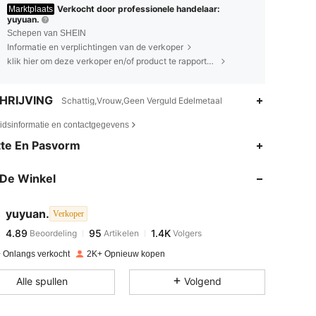
Verkocht door professionele handelaar:
Marktplaats
yuyuan.
Schepen van SHEIN
Informatie en verplichtingen van de verkoper
klik hier om deze verkoper en/of product te rapporteren.
HRIJVING
Schattig,Vrouw,Geen Verguld Edelmetaal
eidsinformatie en contactgegevens
4.89
95
1.4K
te En Pasvorm
De Winkel
4.89
95
1.4K
yuyuan.
Verkoper
4.89
95
1.4K
Beoordeling
Artikelen
Volgers
q***d
betaalde
1 dag geleden
 Onlangs verkocht
2K+ Opnieuw kopen
4.89
95
1.4K
Alle spullen
Volgend
4.89
95
1.4K