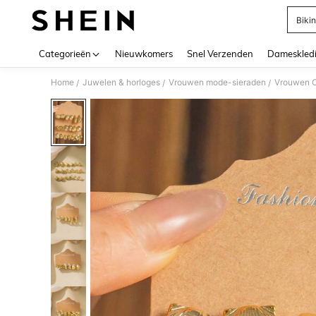
Bikin
Use up 
Categorieën
Nieuwkomers
Snel Verzenden
Dameskled
Home
Juwelen & horloges
Vrouwen mode-sieraden
Vrouwen O
/
/
/