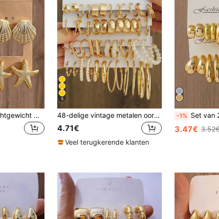
5
2 stuks/8 stuks Lichtgewicht modieuze gouden oorbellen met schelp- en zeesterdesign, geschikt voor strand, zomervakantie en dagelijks gebruik.
48-delige vintage metalen oorbellen set, geometrisch, gedraaid, imitatieparel, gestreept en glad C-vormig ontwerp oorbellen, dagelijks dragen
Set van 2/10/20 stuks nieuwe asymmetrische CCB lichtgewicht oorbe
-1%
4.71€
3.47€
3.52
Veel terugkerende klanten