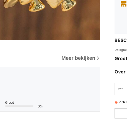
BESC
Veiligh
Meer bekijken
Groot
Over 
27K+
Groot
0%