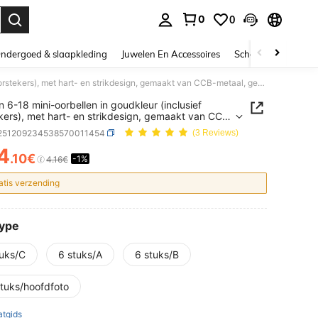
0
0
nden. Press Enter to select.
ndergoed & slaapkleding
Juwelen En Accessoires
Schoonheid & gezo
Set van 6-18 mini-oorbellen in goudkleur (inclusief oorstekers), met hart- en strikdesign, gemaakt van CCB-metaal, geschikt voor dagelijks gebruik.
n 6-18 mini-oorbellen in goudkleur (inclusief
kers), met hart- en strikdesign, gemaakt van CCB-
, geschikt voor dagelijks gebruik.
j251209234538570011454
(3 Reviews)
4
.10€
-1%
ICE AND AVAILABILITY
4.16€
atis verzending
Type
tuks/C
6 stuks/A
6 stuks/B
stuks/hoofdfoto
tgids