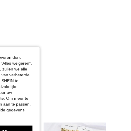
everen die u
"Alles weigeren",
 zullen we alle
en van verbeterde
j SHEIN te
dzakelijke
door uw
site. Om meer te
n aan te passen,
elde gegevens