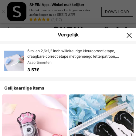
SHEIN App - Winkel makkelijker!
×
Ontdek meer exclusieve kortingen en extra
DOWNLOAD
aanbiedingen in de SHEIN APP!
(5,417)
Vergelijk
6 rollen 2,6*1,2 inch willekeurige kleurcorrectietape,
draagbare correctietape met gemengd letterpatroon,
praktische kantoorbenodigdheden voor correctie, geschikt
Assortimenten
voor studenten, schoolleren, kantoorcorrectie
3.57€
Gelijkaardige items