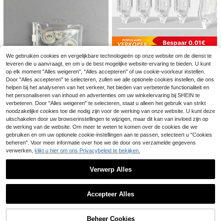
oorbenodigdheden
Bespaar 0.01€
5-delige correctietapes, transparan
We gebruiken cookies en vergelijkbare technologieën op onze website om de dienst te
3
t ontwerp & Morandi-kleuren esthe
leveren die u aanvraagt, en om u de best mogelijke website-ervaring te bieden. U kunt
.64€
3.65€
tisch schattige witte uittrekbare tap
op elk moment "Alles weigeren", "Alles accepteren" of uw cookie-voorkeur instellen.
e, snel drogend, direct corrigeren, g
1/6/12 stuks/set of 1 stuk [willekeuri
Door "Alles accepteren" te selecteren, zullen we alle optionele cookies instellen, die ons
emakkelijk te gebruiken voor scho
3
ge kleur] correctietape met letters,
helpen bij het analyseren van het verkeer, het bieden van verbeterde functionaliteit en
4 kleuren mini-correctietape 6 stuk
.58€
ol- en kantoorbenodigdheden, teru
gemengde kleuren, draagbare corre
5
s/verpakking, 18 m/stuk, 3 meter la
het personaliseren van inhoud en advertenties om uw winkelervaring bij SHEIN te
g naar school
.08€
ctietape, geschikt voor studenten e
ng, eenvoudig te gebruiken, gradiën
verbeteren. Door "Alles weigeren" te selecteren, staat u alleen het gebruik van strikt
n kantoor, terug naar school
tontwerp, correctietape voor studen
noodzakelijke cookies toe die nodig zijn voor de werking van onze website. U kunt deze
ten, schoolbenodigdheden
uitschakelen door uw browserinstellingen te wijzigen, maar dit kan van invloed zijn op
de werking van de website. Om meer te weten te komen over de cookies die we
gebruiken en om uw optionele cookie-instellingen aan te passen, selecteert u "Cookies
beheren". Voor meer informatie over hoe we de door ons verzamelde gegevens
1 stuk witte correctietape, scheurb
estendig met grote capaciteit, onmi
verwerken,
klikt u hier om ons Privacybeleid te bekijken.
6 over
ddellijke correctie, eenvoudig te ge
4
.36€
bruiken applicator, geschikt voor sc
Verwerp Alles
hool, kantoor, notities, dagboek, tra
nsparante schone scheurbestendig
Toon vergelijkbare artikelen die op voorraad zijn
Zie alle
e tape, kantoor- of schoolbenodigd
heden
Accepteer Alles
Sorry, dit product is uitverkocht.
Beheer Cookies
UITVERKOCHT