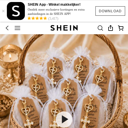
SHEIN App - Winkel makkelijker!
×
Ontdek meer exclusieve kortingen en extra
DOWNLOAD
aanbiedingen in de SHEIN APP!
(5,417)