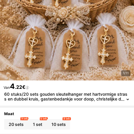
1/11
4
.22€
Van
60 stuks/20 sets gouden sleutelhanger met hartvormige stras
s en dubbel kruis, gastenbedankje voor doop, christelijke d
oop- en communie-souvenir, christelijke feestdecoratie
Maat
9 left
6 left
8 left
20 sets
1 set
10 sets