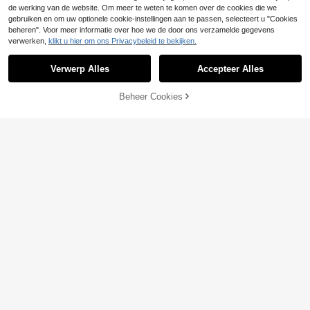
de werking van de website. Om meer te weten te komen over de cookies die we
gebruiken en om uw optionele cookie-instellingen aan te passen, selecteert u "Cookies
beheren". Voor meer informatie over hoe we de door ons verzamelde gegevens
verwerken,
klikt u hier om ons Privacybeleid te bekijken.
Verwerp Alles
Accepteer Alles
Beheer Cookies
TOEVOEGEN AAN WINKELWAGEN
20 sets doopfeestbedankjes kruisb
edeltjes set cadeaus eerste commu
9 over
nie cadeaus doopfeestbedankjes
3
.66€
60 stuks/20 sets gouden kruis- en
3
hartsleutelhangers, geschikt voor d
.37€
oop, doop, eerste communie, bruilof
t en kerkelijke viering gastgeschen
ken, christelijke stijl