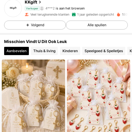
KKgift
4***2
is aan het browsen
Verkoper
1.6K Volgers
4.87
Veel terugkerende klanten
1 jaar geleden opgericht
180K 
Volgend
Alle spullen
1.6K Volgers
4.87
Misschien Vindt U Dit Ook Leuk
1.6K Volgers
4.87
Aanbevelen
Thuis & living
Kinderen
Speelgoed & Spelletjes
K
1.6K Volgers
4.87
1.6K Volgers
4.87
1.6K Volgers
4.87
1.6K Volgers
4.87