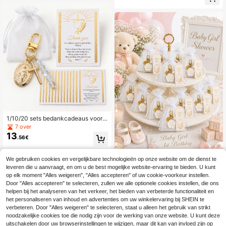
deaus
1/10/20 sets bedankcadeaus voor d
oopfeest van pasgeborenen, babyd
7 over
oopcadeaus, sleutelhangerhanger
13
.56€
met kruis en Maagd Maria voor eers
te communieceremonie met kristall
en kralen, witte organza zak en bed
We gebruiken cookies en vergelijkbare technologieën op onze website om de dienst te
ankkaartset, minimalistische kinder
60 stuks/20 sets witte bloeme
NEW
leveren die u aanvraagt, en om u de best mogelijke website-ervaring te bieden. U kunt
groeisouvenir in Europese en Ameri
4
n parel sleutelhanger bedankjes, ba
.78€
kaanse INS-stijl, bedankcadeau vo
op elk moment "Alles weigeren", "Alles accepteren" of uw cookie-voorkeur instellen.
by shower feestbedankjes voor bab
or babyshower, pasgeborenfeest en
Door "Alles accepteren" te selecteren, zullen we alle optionele cookies instellen, die ons
y meisje, witte organza zak met go
bijeenkomst, klein cadeau voor pee
uden bloemen parel sleutelhanger e
helpen bij het analyseren van het verkeer, het bieden van verbeterde functionaliteit en
tkind en beschermengel, praktisch
n bedankkaartje, baby shower, voll
het personaliseren van inhoud en advertenties om uw winkelervaring bij SHEIN te
en verfijnd bulkpakket, grensoversc
e maan feest, 1e verjaardag, gender
verbeteren. Door "Alles weigeren" te selecteren, staat u alleen het gebruik van strikt
hrijdend populair
reveal feest gastenbedankjes
noodzakelijke cookies toe die nodig zijn voor de werking van onze website. U kunt deze
uitschakelen door uw browserinstellingen te wijzigen, maar dit kan van invloed zijn op