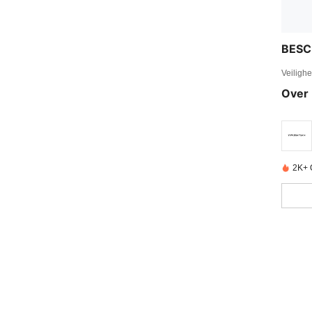
BESC
Veiligh
Over 
2K+ 