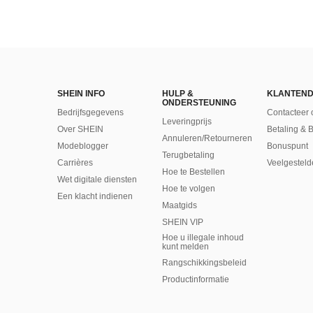
SHEIN INFO
HULP &
KLANTEND
ONDERSTEUNING
Bedrijfsgegevens
Contacteer 
Leveringprijs
Over SHEIN
Betaling & 
Annuleren/Retourneren
Modeblogger
Bonuspunt
Terugbetaling
Carrières
Veelgesteld
Hoe te Bestellen
Wet digitale diensten
Hoe te volgen
Een klacht indienen
Maatgids
SHEIN VIP
Hoe u illegale inhoud
kunt melden
Rangschikkingsbeleid
​Productinformatie