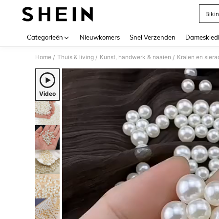
Bikin
Use up 
Categorieën
Nieuwkomers
Snel Verzenden
Dameskled
Home
Thuis & living
Kunst, handwerk & naaien
Kralen en sier
/
/
/
Video