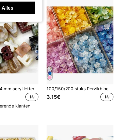
 Alles
10 stuks 21x14 mm acryl letterkralen, 26 willekeurig gemengde kleuren letters, kledingdecoratie accessoires, handgemaakte sieraden maken materialen voor ketting, armband en DIY-knutselwerk
100/150/200 stuks Perzikbloesem holle goudgespikkelde losse kralen, armbandaccessoires, DIY schudtak bloem haarspeld bloemdecoratie accessoires, kralen voor sieraden maken, armband maken set, knutselbenodigdheden, kralensieraden maken, geschikt voor armband, oorbellen, ketting sieraden maken
3.15€
kerende klanten