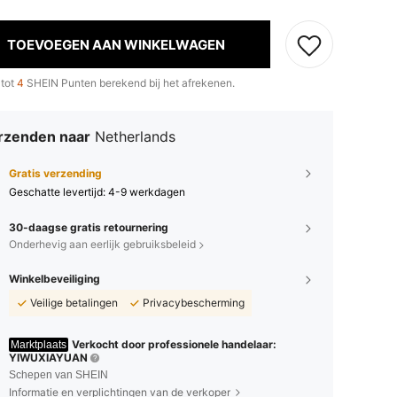
TOEVOEGEN AAN WINKELWAGEN
 tot
4
SHEIN Punten berekend bij het afrekenen.
rzenden naar
Netherlands
Gratis verzending
Geschatte levertijd:
4-9 werkdagen
30-daagse gratis retournering
Onderhevig aan eerlijk gebruiksbeleid
Winkelbeveiliging
Veilige betalingen
Privacybescherming
Verkocht door professionele handelaar:
Marktplaats
YIWUXIAYUAN
Schepen van SHEIN
Informatie en verplichtingen van de verkoper