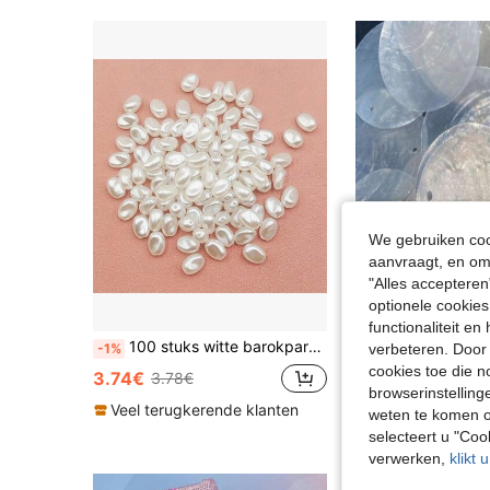
We gebruiken cook
aanvraagt, en om 
"Alles accepteren
optionele cookies
functionaliteit e
100 stuks witte barokparel harskralen - asymmetrisch gevormde losse harskralen voor DIY kettingen, armbanden en sieraden maken accessoires
Schelpschijfjes met dubbele gaatjes, kralen en DIY-materialen voor het maken van sieraden, verfbaar, windgong-accessoires, elegante en charmante dec
-1%
-1%
verbeteren. Door 
cookies toe die n
3.74€
3.90€
3.78€
3.95€
browserinstelling
Veel terugkerende klanten
weten te komen o
selecteert u "Co
verwerken,
klikt 