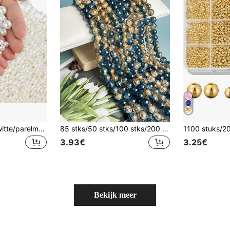
3mm-12mm Puur witte/parelmoerige ronde imitatieparelkralen met recht gat, DIY voor borduren en sieraden maken
85 stks/50 stks/100 stks/200 stks Boheemse Stijl 10mm Burst Tweekleurige Polka Dot Goudfolie Hars bloemkralen, DIY Sieraden Maken Voor Kettingen, Armbanden, Handdecoraties, Kledingaccessoires, enz.
3.93€
3.25€
Bekijk meer