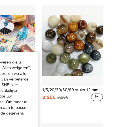
4.83
6
26
everen die u
"Alles weigeren",
 zullen we alle
en van verbeterde
j SHEIN te
hikt voor creatieve projecten, knutselwerk en woondecoratie (transparant)
1/5/20/30/50/60 stuks 12 mm grote gat hars vat kralen voor DIY sieraden maken - meerdere kleuren (wit, beige, bruin, groen) met marmer- en gespikkelde patronen - perfect voor armbanden, kettingen en knutselprojecten, gepolijste getextureerde kralen voor sieraden maken, CHUPU (willekeurige kleur)
dzakelijke
door uw
3.25€
3.26€
€
site. Om meer te
n aan te passen,
elde gegevens