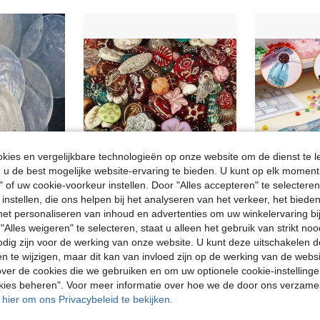
ies en vergelijkbare technologieën op onze website om de dienst te l
u de best mogelijke website-ervaring te bieden. U kunt op elk moment 
" of uw cookie-voorkeur instellen. Door "Alles accepteren" te selecteren,
 instellen, die ons helpen bij het analyseren van het verkeer, het bied
Bespaar 0.02€
n het personaliseren van inhoud en advertenties om uw winkelervaring bi
oratieve hangers, decoratieve kralen, geschikt voor woningdecoratie, bruiloftsdecoratie, cadeau maken, verlichtingsdecoratie
50g/10g Vintage Barokstijl Goudkleurige Acryl Kralen met Reliëf, Voorgeboord, Geschikt voor het maken van sieraden. Deze kralen zijn een ideale keuze voor het zelf maken van sieraden en armbanden. De willekeurig gemengde kleuren variëren in grootte van 8 mm tot 30 mm en de kralen zijn voorzien van patronen zoals vlinders, harten en bloemen. Perfect voor het maken van armbanden, oorbellen en andere knutselprojecten.
1 stuk automatische kralenpen - Gesc
-2%
"Alles weigeren" te selecteren, staat u alleen het gebruik van strikt noo
odig zijn voor de werking van onze website. U kunt deze uitschakelen 
3.25€
3.27€
3.88€
3.98
en te wijzigen, maar dit kan van invloed zijn op de werking van de web
ver de cookies die we gebruiken en om uw optionele cookie-instellinge
okies beheren". Voor meer informatie over hoe we de door ons verzam
u hier om ons Privacybeleid te bekijken.