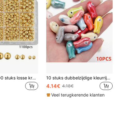
1100 stuks/200 stuks losse kralen, gouden gladde ronde kralen, 3/4/6/8 mm, gouden scheidingskralen, set losse kralen, geschikt voor DIY-armbanden, kettingen, knutselen
10 stuks dubbelzijdige kleurrijke keramische viskralen, handgeschilderde vintage stijl met rechte gaten, geschikt voor het maken van armbanden, kettingen, enkelbanden, oorbellen en hangers - benodigdheden voor het maken van sieraden, kralen voor het maken van sieraden
4.14€
4.18€
Veel terugkerende klanten