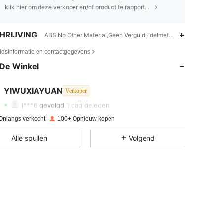
klik hier om deze verkoper en/of product te rapporteren.
HRIJVING
ABS,No Other Material,Geen Verguld Edelmetaal
4.83
6
26
eidsinformatie en contactgegevens
De Winkel
4.83
6
26
4.83
6
26
YIWUXIAYUAN
Verkoper
l***l
betaalde
1 dag geleden
j***6
gevolgd
1 dag geleden
4.83
6
26
Onlangs verkocht
100+ Opnieuw kopen
4.83
6
26
Alle spullen
Volgend
4.83
6
26
4.83
6
26
4.83
6
26