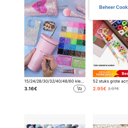
Beheer Cook
Bes
15/24/28/30/32/40/48/60 kleuren hars jelly strass, 3 mm platte glanzende kristallen met pincet, DIY handgemaakte geschenkdoos, glinsterende kunstbenodigdheden, geschikt voor kleding, schoenen, tumblers, diamantschilderijen, handgemaakte decoratie, perfect verjaardags- en back-to-school-seizoen cadeau
3.16€
2.95€
2.97€