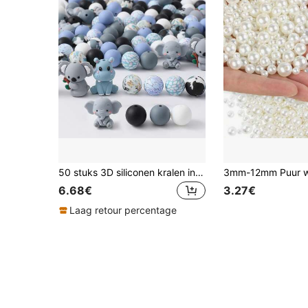
50 stuks 3D siliconen kralen in de vorm van dieren, 3D grijze olifant, koala en nijlpaard, losse kralen, geschikt voor doe-het-zelf armbanden, sieraden, sleutelhangers, hangers, kledingaccessoires en andere knutselcadeaus.
6.68€
3.27€
Laag retour percentage