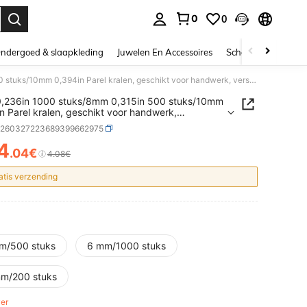
0
0
nden. Press Enter to select.
ndergoed & slaapkleding
Juwelen En Accessoires
Schoonheid & gezo
6mm 0,236in 1000 stuks/8mm 0,315in 500 stuks/10mm 0,394in Parel kralen, geschikt voor handwerk, verschillende maten, 6/8/10/mm, imitatie parel kralen met gaten, kunnen worden gebruikt om sieraden, armbanden, kettingen, haarschmuck, decoraties, vaasvullers te maken
,236in 1000 stuks/8mm 0,315in 500 stuks/10mm
n Parel kralen, geschikt voor handwerk,
illende maten, 6/8/10/mm, imitatie parel kralen
h260327223689399662975
ten, kunnen worden gebruikt om sieraden,
den, kettingen, haarschmuck, decoraties,
4
.04€
ICE AND AVAILABILITY
4.08€
llers te maken
atis verzending
m/500 stuks
6 mm/1000 stuks
m/200 stuks
ver