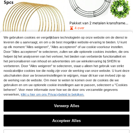
en zomers strandfeest, maar ook te
gebruiken als decoratie voor een v
erjaardagsfeest. Een creatief cadea
u voor een Hawaïaans themafeest.
Pakket van 2 metalen kransframes,
10/12/14 inch kerstkransring rond
4 over
Zwart gouden verjaardagsvlaggenb
metalen draadkransframe voor kers
7
anner, zwart gouden leeftijdsvlagge
t, nieuwjaar, feest, huisdecoratie, DI
#3 Bestseller
in Pensioenfeest Decoraties
.48€
We gebruiken cookies en vergelijkbare technologieën op onze website om de dienst te
n slingers met 16e 18e 21e 30e 40e
Y-knutselbenodigdheden
3
leveren die u aanvraagt, en om u de best mogelijke website-ervaring te bieden. U kunt
50e 60e 70e 80e verjaardagsgetal
.94€
op elk moment "Alles weigeren", "Alles accepteren" of uw cookie-voorkeur instellen.
print, zwart en gouden hangende vl
Bespaar 0.09€
aggen decoratie voor volwassen ve
Door "Alles accepteren" te selecteren, zullen we alle optionele cookies instellen, die ons
rjaardag, pensioen, jubileum feestb
helpen bij het analyseren van het verkeer, het bieden van verbeterde functionaliteit en
30e 40e 50e Verjaardagsdecoratie
enodigdheden
het personaliseren van inhoud en advertenties om uw winkelervaring bij SHEIN te
voor vrouwen en mannen Gouden p
4
.01€
-2%
4.10€
5 stuks gouden metalen bloemenrin
ailletten Verjaardagsglitterbanner V
verbeteren. Door "Alles weigeren" te selecteren, staat u alleen het gebruik van strikt
gen voor kerst DIY-huwelijkskrans
erjaardagsfeestdecoratiebord 40e j
6 over
noodzakelijke cookies toe die nodig zijn voor de werking van onze website. U kunt deze
en, dromenvangers en wandkleden
ubileum Verjaardagsfeestbenodigdh
uitschakelen door uw browserinstellingen te wijzigen, maar dit kan van invloed zijn op
7
- gouden ambachtelijke ringen met
eden Banner
.18€
de werking van de website. Om meer te weten te komen over de cookies die we
eindeloze creatieve mogelijkhede
gebruiken en om uw optionele cookie-instellingen aan te passen, selecteert u "Cookies
n, Kerstmis
beheren". Voor meer informatie over hoe we de door ons verzamelde gegevens
verwerken,
klikt u hier om ons Privacybeleid te bekijken.
Verwerp Alles
Toon vergelijkbare artikelen die op voorraad zijn
Zie alle
12 stuks roze rode en roze oranje p
Accepteer Alles
apieren lantaarns, hangende Chine
Sorry, dit product is uitverkocht.
#3 Bestseller
in Papier Lantaarns & Luchtlantaarns
se stijl lantaarns voor bruiloft, verja
1 set grote houten kransframe, incl
8
ardag, kerstmis, afstuderen, jubileu
.28€