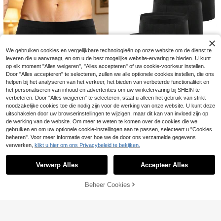
4
We gebruiken cookies en vergelijkbare technologieën op onze website om de dienst te
6 stuks/set heren box
10 stuks/pak willekeurige mix printp
EU Warehouse
leveren die u aanvraagt, en om u de best mogelijke website-ervaring te bieden. U kunt
16
25
ershorts van ijszijde, lichtgewicht a
atroon herenboxershorts, comfortab
.97€
.11€
op elk moment "Alles weigeren", "Alles accepteren" of uw cookie-voorkeur instellen.
demende mesh sportboxershorts, c
ele boxershorts, hoge elastische tail
Door "Alles accepteren" te selecteren, zullen we alle optionele cookies instellen, die ons
omfortabel en koel, geschikt voor d
le athletic ondergoed, stijlvolle here
agelijks thuisgebruik, cadeau voor
n
helpen bij het analyseren van het verkeer, het bieden van verbeterde functionaliteit en
heren
het personaliseren van inhoud en advertenties om uw winkelervaring bij SHEIN te
verbeteren. Door "Alles weigeren" te selecteren, staat u alleen het gebruik van strikt
noodzakelijke cookies toe die nodig zijn voor de werking van onze website. U kunt deze
uitschakelen door uw browserinstellingen te wijzigen, maar dit kan van invloed zijn op
1 st. romantische herenboxershort
5 stuks ademende bo
EU Warehouse
de werking van de website. Om meer te weten te komen over de cookies die we
15
met rood hartjespatroon "I Love My
xershorts in effen kleur voor heren
35 over
.54€
gebruiken en om uw optionele cookie-instellingen aan te passen, selecteert u "Cookies
Girlfriend", zacht, comfortabel en h
5
.99€
uidvriendelijk, zoet Valentijnsdagca
beheren". Voor meer informatie over hoe we de door ons verzamelde gegevens
deau voor koppels voor dagelijks g
verwerken,
klikt u hier om ons Privacybeleid te bekijken.
Toon vergelijkbare artikelen die op voorraad zijn
Zie alle
ebruik
Verwerp Alles
Accepteer Alles
Sorry, dit product is uitverkocht.
Beheer Cookies
UITVERKOCHT