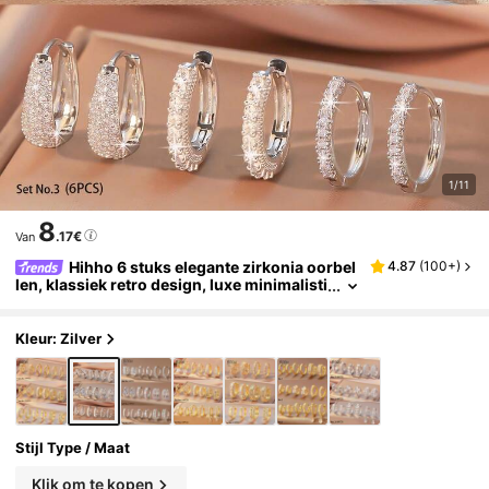
1/11
8
.17€
Van
Hihho 6 stuks elegante zirkonia oorbel
4.87
(
100+
)
len, klassiek retro design, luxe minimalisti
sche oorbellenset, geschikt om dagelijks t
e stapelen of afzonderlijk te dragen, het beste
cadeau voor vrienden
Kleur: Zilver
Stijl Type / Maat
Klik om te kopen