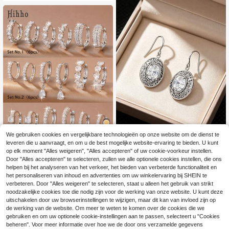
nieuwe esthetische sieraden voor b
ruiloften in 2025
We gebruiken cookies en vergelijkbare technologieën op onze website om de dienst te
leveren die u aanvraagt, en om u de best mogelijke website-ervaring te bieden. U kunt
8
1 paar elegante zilveren ovale
NEW
op elk moment "Alles weigeren", "Alles accepteren" of uw cookie-voorkeur instellen.
6
synthetische kubische zirkonia oor
.28€
Hihho
Door "Alles accepteren" te selecteren, zullen we alle optionele cookies instellen, die ons
bellen, ovaal ontwerp, hol patroon,
helpen bij het analyseren van het verkeer, het bieden van verbeterde functionaliteit en
Hihho Set van 6 oorbellen met zirko
synthetische kubische zirkonia cen
7
nia steentjes, bloem- en hartmotiev
trale steen, geschikt voor vrouwen
het personaliseren van inhoud en advertenties om uw winkelervaring bij SHEIN te
.67€
en, zoete en levendige stijl, inclusie
om te dragen op avondfeesten of bij
verbeteren. Door "Alles weigeren" te selecteren, staat u alleen het gebruik van strikt
f klaver-, holle pavé-, minimalistisc
eenkomsten, zonder verpakkingsdo
noodzakelijke cookies toe die nodig zijn voor de werking van onze website. U kunt deze
he ring- en klaverhanger-modellen,
os
uitschakelen door uw browserinstellingen te wijzigen, maar dit kan van invloed zijn op
geschikt voor dagelijks gebruik, we
de werking van de website. Om meer te weten te komen over de cookies die we
rk en informele sociale gelegenhed
gebruiken en om uw optionele cookie-instellingen aan te passen, selecteert u "Cookies
en.
beheren". Voor meer informatie over hoe we de door ons verzamelde gegevens