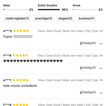
Klein
Echte Grootte
Groot
3%
95%
2%
11K Volgers
4.89
snelle logistiek
(1)
prachtige
(4)
elegant
(2)
business
(1)
11K Volgers
4.89
n***2
Kleur: Geel Goud / Maat: een maat / Stijl Type: 1#
Super
❤️‍🔥❤️‍🔥❤️‍🔥❤️‍🔥❤️‍🔥
Nuttig
(0)
11K Volgers
4.89
f***9
Kleur: Geel Goud / Maat: een maat / Stijl Type: 2#
11K Volgers
4.89
💖💖💖💖💖💖💖💖💖💖💖💖💖💖💖💖💖💖
Nuttig
(0)
11K Volgers
4.89
e***1
Kleur: Geel Goud / Maat: een maat / Stijl Type: 1#
hele
mooie
oorbellenb
Nuttig
(0)
f***d
Kleur: Geel Goud / Maat: een maat / Stijl Type: 1#