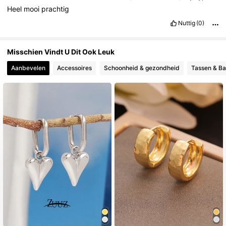
Heel
mooi
prachtig
Nuttig
(0)
Misschien Vindt U Dit Ook Leuk
Aanbevelen
Accessoires
Schoonheid & gezondheid
Tassen & B