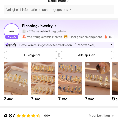
Bekijk meer
Veiligheidsinformatie en contactgegevens
11K Volgers
Blessing Jewelry
4.89
c***e
betaalde
1 dag geleden
a***g
gevolgd
8 uur geleden
Veel terugkerende klanten
1 jaar geleden opgericht
82K O
11K Volgers
4.89
Deze winkel is geselecteerd als een
「Trendwinkel」
Volgend
Alle spullen
11K Volgers
4.89
11K Volgers
4.89
11K Volgers
4.89
7
7
7
7
9
.48€
.38€
.95€
.59€
.
11K Volgers
4.89
4.87
(100+)
Meer bekijken