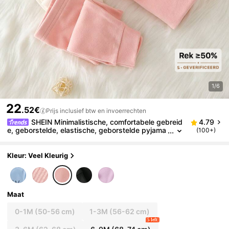
1/6
22
.52€
Prijs inclusief btw en invoerrechten
SHEIN Minimalistische, comfortabele gebreid
4.79
e, geborstelde, elastische, geborstelde pyjama
(100+)
set met ronde hals en lange mouwen voor pasg
eboren baby's, met broek
Kleur: Veel Kleurig
Maat
0-1M
(50-56 cm)
1-3M
(56-62 cm)
5 left