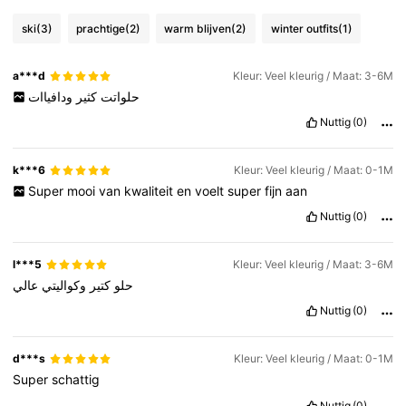
ski
(3)
prachtige
(2)
warm blijven
(2)
winter outfits
(1)
a***d
Kleur: Veel kleurig / Maat: 3-6M
حلواتت
كثير
ودافياات
Nuttig
(0)
k***6
Kleur: Veel kleurig / Maat: 0-1M
Super
mooi
van
kwaliteit
en
voelt
super
fijn
aan
Nuttig
(0)
l***5
Kleur: Veel kleurig / Maat: 3-6M
حلو
كتير
وكواليتي
عالي
Nuttig
(0)
d***s
Kleur: Veel kleurig / Maat: 0-1M
Super
schattig
Nuttig
(0)