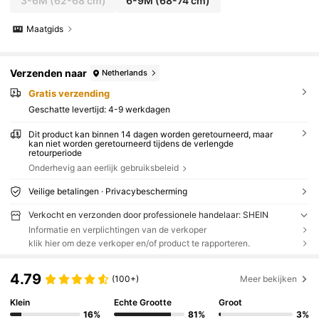
3-6M
(62-68 cm)
6-9M
(68-74 cm)
Maatgids
Verzenden naar
Netherlands
Gratis verzending
Geschatte levertijd:
4-9 werkdagen
Dit product kan binnen 14 dagen worden geretourneerd, maar
kan niet worden geretourneerd tijdens de verlengde
retourperiode
Onderhevig aan eerlijk gebruiksbeleid
Veilige betalingen · Privacybescherming
Verkocht en verzonden door professionele handelaar: SHEIN
Informatie en verplichtingen van de verkoper
klik hier om deze verkoper en/of product te rapporteren.
4.79
(100+)
Meer bekijken
Klein
Echte Grootte
Groot
16%
81%
3%