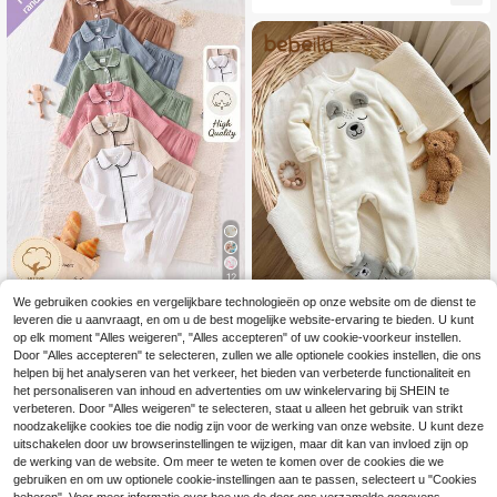
o, blauwe beer, schattige cartoon el
ar
ement print zachte comfortabele ge
ribbelde stof lange mouwen lange b
roek romper met muts combinatie
12
We gebruiken cookies en vergelijkbare technologieën op onze website om de dienst te
(Willekeurige set van 6 stuks) Nieu
leveren die u aanvraagt, en om u de best mogelijke website-ervaring te bieden. U kunt
15
wgeboren katoenen crinkle stof eff
.00€
en kleur grijs blauw bonenrood wit
op elk moment "Alles weigeren", "Alles accepteren" of uw cookie-voorkeur instellen.
abrikoos koffiebonen groen comfort
Bebeilu
Door "Alles accepteren" te selecteren, zullen we alle optionele cookies instellen, die ons
abele zachte lange mouw cardigan
helpen bij het analyseren van het verkeer, het bieden van verbeterde functionaliteit en
Pasgeboren babyjongen herfst/wint
top en voetjesbroek 2-delige huislo
22
het personaliseren van inhoud en advertenties om uw winkelervaring bij SHEIN te
er schattige cartoon borduurwerk 3
.49€
ungewear pyjamaset
D oorknopjes voorkant gezellige pl
verbeteren. Door "Alles weigeren" te selecteren, staat u alleen het gebruik van strikt
uche fleece romper met voetjes jum
noodzakelijke cookies toe die nodig zijn voor de werking van onze website. U kunt deze
psuit outfit
uitschakelen door uw browserinstellingen te wijzigen, maar dit kan van invloed zijn op
de werking van de website. Om meer te weten te komen over de cookies die we
gebruiken en om uw optionele cookie-instellingen aan te passen, selecteert u "Cookies