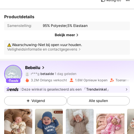
Productdetails
Samenstelling:
95% Polyester,5% Elastaan
Bekijk meer
Waarschuwing-Niet bij open vuur houden.
Veiligheidsinformatie en contactgegevens
Bebeilu
507K Volgers
4.88
r***g
betaalde
1 dag geleden
3***1
gevolgd
10 minuten geleden
3.2M Onlangs verkocht
1.6M Opnieuw kopen
Toename va
507K Volgers
4.88
Deze winkel is geselecteerd als een
「Trendwinkel」
Volgend
Alle spullen
507K Volgers
4.88
507K Volgers
4.88