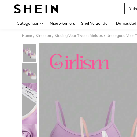
Bikin
Use up 
Categorieën
Nieuwkomers
Snel Verzenden
Dameskled
Home
Kinderen
Kleding Voor Tween Meisjes
Undergoed Voor 
/
/
/