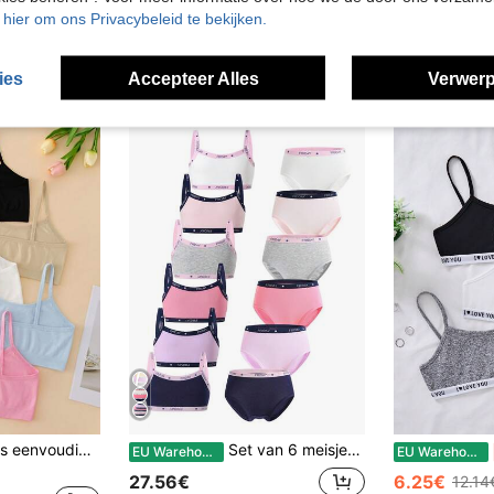
u hier om ons Privacybeleid te bekijken.
ies
Accepteer Alles
Verwerp
5 stuks/pak meisjes eenvoudige comfortabele huidvriendelijke camisole bh, naadloos enkelvoudig draadloos ondergoed, geschikt voor tieners en studenten
Set van 6 meisjes topjes en slipjes van effen, gestructureerde stof in de kleuren roze, paars, grijs, blauw, zwart en wit, gemaakt van biologisch katoen.
EU Warehouse
EU Warehouse
27.56€
6.25€
12.14