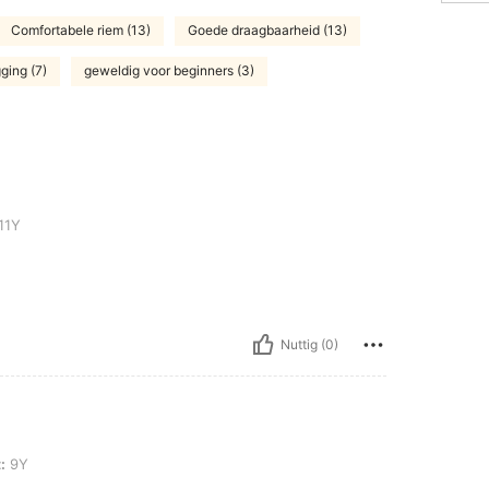
Comfortabele riem (13)
Goede draagbaarheid (13)
ging (7)
geweldig voor beginners (3)
11Y
Nuttig (0)
:
9Y