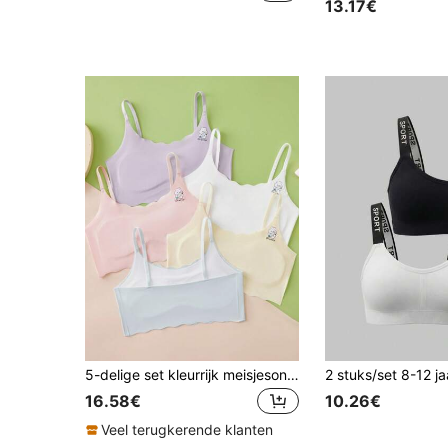
13.17€
5-delige set kleurrijk meisjesondergoed, casual sportbeha's voor basisschool- en middelbare scholieren, antislip en doorschijnende camisole voor de zomer, ijzijde
16.58€
10.26€
Veel terugkerende klanten