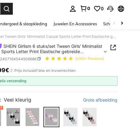
0
0
nden. Press Enter to select.
ndergoed & slaapkleding
Juwelen En Accessoires
Schoonheid & gezo
SHEIN Girlism 6 stuks/set Tween Girls' Minimalist Casual Sports Letter Print Elastische gebreide comfortabele huidvriendelijke intieme onderkleding
SHEIN Girlism 6 stuks/set Tween Girls' Minimalist
 Sports Letter Print Elastische gebreide
tabele huidvriendelijke intieme onderkleding
k2407164544506686
(1000+ Reviews)
99€
ICE AND AVAILABILITY
Prijs inclusief btw en invoerrechten
atis verzending
:
Veel kleurig
Grote afbeelding