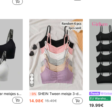
14
2 stuks/set 8-12 jaar meisjes sportbh naadloos met letterbandjes, zonder beugel, uitneembare vulling, hardloop- en fitnessbh
SHEIN Tween meisje 3-delige witte, roze, zwarte eenvoudige basis comfortabele gerimpelde bandeau-bh set, ondergoed voor meisjes, alle seizoenen
Girlis
-3%
S
EU Warehouse
14.98€
15.49€
19.99€