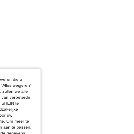
everen die u
"Alles weigeren",
 zullen we alle
en van verbeterde
j SHEIN te
dzakelijke
door uw
site. Om meer te
n aan te passen,
elde gegevens