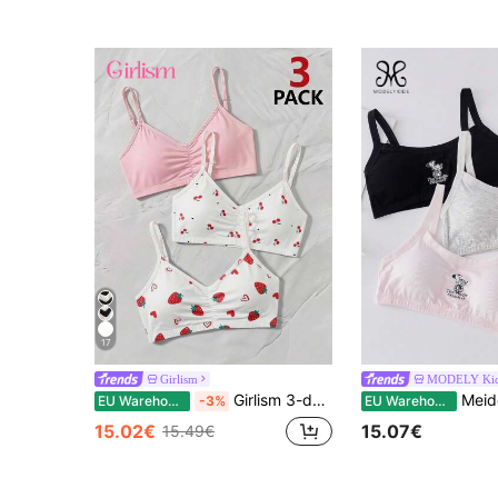
17
Girlism
MODELY Ki
Girlism 3-delige bh- en slipset voor tweens, comfortabel effen V-hals camisole-ondergoed met vulling, lichtroze, wit, bruin en wit, schattig voor school en winter
Meiden 3-delige
EU Warehouse
-3%
EU Warehouse
15.02€
15.07€
15.49€