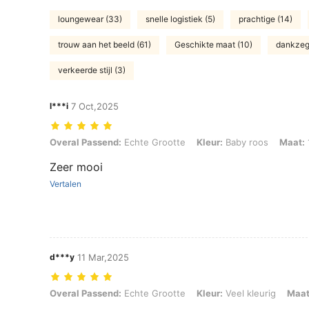
loungewear (33)
snelle logistiek (5)
prachtige (14)
trouw aan het beeld (61)
Geschikte maat (10)
dankzeg
verkeerde stijl (3)
l***i
7 Oct,2025
Overal Passend: Echte Grootte, Kleur: Baby roos, Maat: 11Y
Overal Passend:
Echte Grootte
Kleur:
Baby roos
Maat:
Zeer mooi
Vertalen
d***y
11 Mar,2025
Overal Passend: Echte Grootte, Kleur: Veel kleurig, Maat: 9Y
Overal Passend:
Echte Grootte
Kleur:
Veel kleurig
Maat