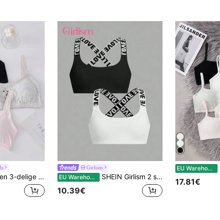
C
ds
Girlism
EU Warehouse
 slogan en cartoon grafische Bralette
SHEIN Girlism 2 stuks Tween Meisjes Sport Comfortabele Letter Print Elastische Crop Top Met Padding BH's
EU Warehouse
17.81€
10.39€