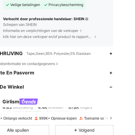
Veilige betalingen
Privacybescherming
Verkocht door professionele handelaar: SHEIN
Schepen van SHEIN
Informatie en verplichtingen van de verkoper
klik hier om deze verkoper en/of product te rapporteren.
HRIJVING
Tape,Geen,95% Polyester,5% Elastaan
eidsinformatie en contactgegevens
4.83
4.4K
678K
te En Pasvorm
De Winkel
4.83
4.4K
678K
Girlism
4.83
4.4K
678K
Beoordeling
Artikelen
Volgers
k***g
betaalde
1 dag geleden
+ Onlangs verkocht
999K+ Opnieuw kopen
Toename van volgers 23%
4.83
4.4K
678K
Alle spullen
Volgend