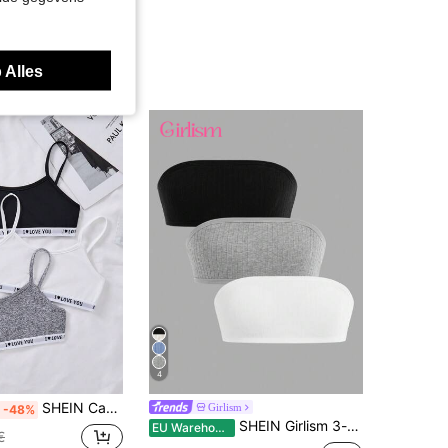
 Alles
4
SHEIN Casual minimalistische sportbeha met letterprint voor tienermeisjes, zacht, comfortabel en huidvriendelijk.
Girlism
-48%
SHEIN Girlism 3-delige mode voor meisjes in de leeftijd van 1-2 jaar, eenvoudig zwart, wit, grijs topje met borstkussentjes en antislipontwerp
EU Warehouse
€