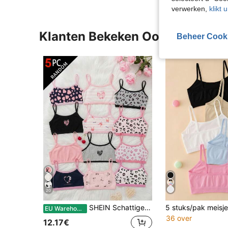
verwerken,
klikt 
Klanten Bekeken Ook
Beheer Cook
20
SHEIN Schattige eenvoudige luipaardprint hartjespatroon zacht huidvriendelijk ondergoed voor meisjes in de groeifase, 5-delige set voor Valentijnsdag
EU Warehouse
36 over
12.17€