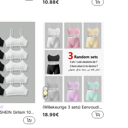
10.88€
(Willekeurige 3 sets) Eenvoudige basis effen kleur letter contrast camisole & shortjes ondergoedset voor meisjes
m
HEIN Girlism 10 stuks/set Tween Girls Minimalistische comfortabele zachte huidvriendelijke kinderen studenten groeiende camisole bh's
18.99€