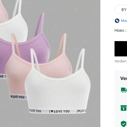
8Y
Maa
Hoev.:
Verdien
Ve