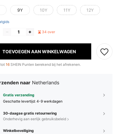
9Y
10Y
11Y
12Y
tgids
34 over
TOEVOEGEN AAN WINKELWAGEN
 tot
16
SHEIN Punten berekend bij het afrekenen.
rzenden naar
Netherlands
Gratis verzending
Geschatte levertijd:
4-9 werkdagen
30-daagse gratis retournering
Onderhevig aan eerlijk gebruiksbeleid
Winkelbeveiliging