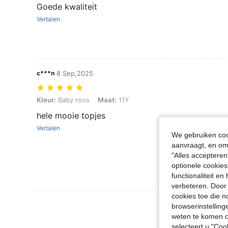
Goede kwaliteit
Vertalen
c***n
8 Sep,2025
Kleur: Baby roos, Maat: 11Y
Kleur:
Baby roos
Maat:
11Y
hele mooie topjes
Vertalen
We gebruiken cook
aanvraagt, en om 
"Alles accepteren
optionele cookies
functionaliteit e
verbeteren. Door 
cookies toe die n
Meer Beoordeling
browserinstelling
weten te komen o
selecteert u "Co