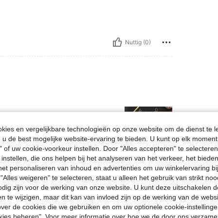
Nuttig (0)
ies en vergelijkbare technologieën op onze website om de dienst te l
u de best mogelijke website-ervaring te bieden. U kunt op elk moment 
" of uw cookie-voorkeur instellen. Door "Alles accepteren" te selecteren,
 instellen, die ons helpen bij het analyseren van het verkeer, het bied
n het personaliseren van inhoud en advertenties om uw winkelervaring bi
Nuttig (0)
"Alles weigeren" te selecteren, staat u alleen het gebruik van strikt noo
odig zijn voor de werking van onze website. U kunt deze uitschakelen 
en Bekijken
en te wijzigen, maar dit kan van invloed zijn op de werking van de web
ver de cookies die we gebruiken en om uw optionele cookie-instellinge
okies beheren". Voor meer informatie over hoe we de door ons verzam