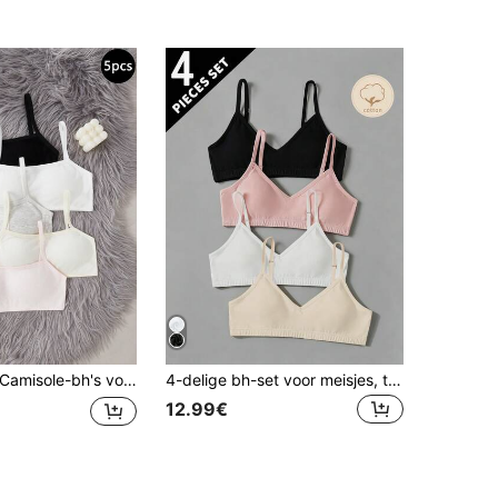
amisole-bh's voor meisjes, onderhemd-bralettes voor tieners, crop top-bh's voor adolescenten met borstontwikkeling
4-delige bh-set voor meisjes, traceerbaar katoen, studentenkleding, uitneembare cups, zwart, wit, abrikoos, roze
12.99€