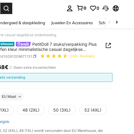
0
0
nden. Press Enter to select.
ndergoed & slaapkleding
Juwelen En Accessoires
Schoonheid & gezo
che casual dagelijkse onderkleding
PetitDoll 7 stuks/verpakking Plus
rehouse
ffen kleur minimalistische casual dagelijkse
leding
i2410091209671131
(100+ Reviews)
68€
ICE AND AVAILABILITY
Geen extra invoerrechten
atis verzending
EU Maat
(1XL)
48 (2XL)
50 (3XL)
52 (4XL)
tgids
L), 52 (4XL), 46 (1XL) wordt verzonden door EU Warehouse, die