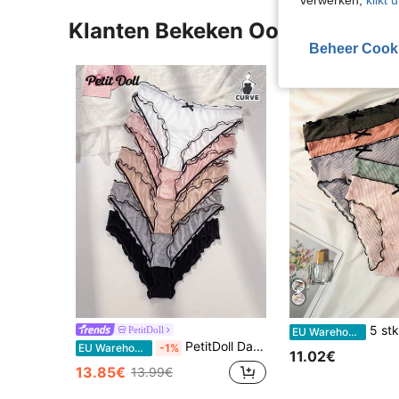
verwerken,
klikt 
Klanten Bekeken Ook
Beheer Cook
5 stks/set Plus 
PetitDoll
EU Warehouse
PetitDoll Dames plus size mesh golfrand slipje, damesondergoed (5 stuks)
EU Warehouse
-1%
11.02€
13.85€
13.99€