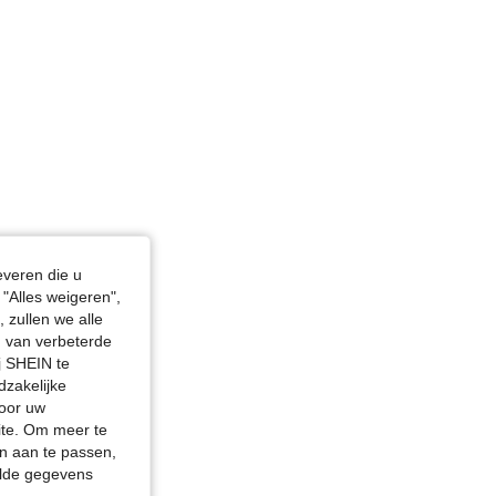
everen die u
"Alles weigeren",
 zullen we alle
en van verbeterde
j SHEIN te
dzakelijke
door uw
site. Om meer te
n aan te passen,
elde gegevens