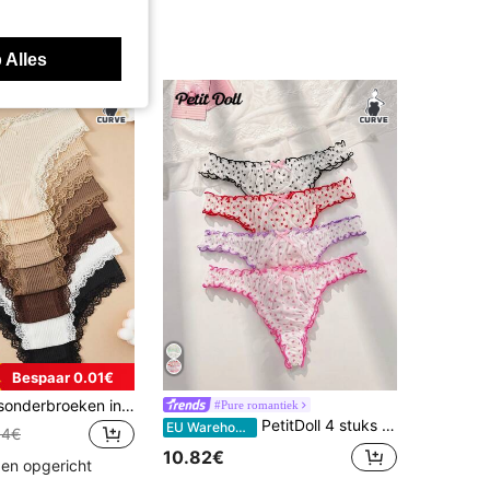
 Alles
Bespaar 0.01€
7 stuks damesonderbroeken in grote maten met bloemenprint en contrasterende kanten rand, voor haar
#Pure romantiek
PetitDoll 4 stuks plus size schattige hartvormige ruches strik driehoekige slips
EU Warehouse
34€
10.82€
den opgericht