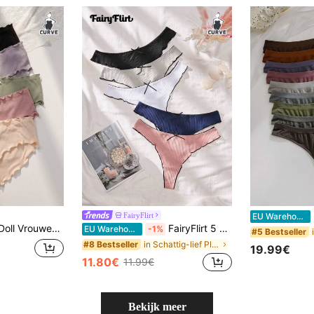
S
FairyFlirt
EU Warehouse
Grote maten Ondergoed Versierd Met Strik
FairyFlirt 5 st./set Vrouwen Grote maten Kleur Het blokkeren van Slipjes
EU Warehouse
-1%
#5 Bestseller
in Schattig-lief Plus Size Slipjes
#8 Bestseller
19.99€
11.80€
11.99€
Bekijk meer