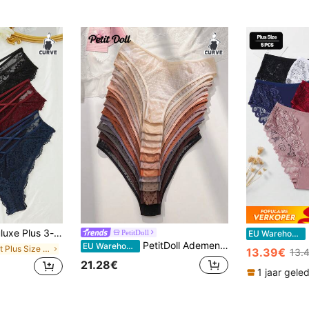
packs gekruiste kanten slipje-lingerie
PetitDoll
EU Warehouse
PetitDoll Ademend Grote maten hartjacquard mesh slipje (12 stuks/set)
EU Warehouse
in Kant Plus Size Slipjes
13.39€
13.
21.28€
1 jaar gele