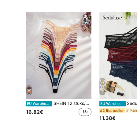
6
SHEIN 12 stuks/verpakking Plus Size Dames Stringtanga met Kant en Strikje
Seduluxe Plus 3-
EU Warehouse
EU Warehouse
#2 Bestseller
16.82€
11.38€