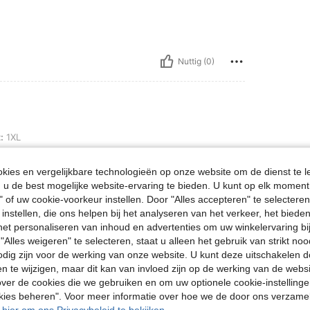
Nuttig (0)
:
1XL
ies en vergelijkbare technologieën op onze website om de dienst te l
u de best mogelijke website-ervaring te bieden. U kunt op elk moment 
" of uw cookie-voorkeur instellen. Door "Alles accepteren" te selecteren,
 instellen, die ons helpen bij het analyseren van het verkeer, het bied
Nuttig (0)
n het personaliseren van inhoud en advertenties om uw winkelervaring bi
"Alles weigeren" te selecteren, staat u alleen het gebruik van strikt noo
en Bekijken
odig zijn voor de werking van onze website. U kunt deze uitschakelen 
en te wijzigen, maar dit kan van invloed zijn op de werking van de web
ver de cookies die we gebruiken en om uw optionele cookie-instellinge
okies beheren". Voor meer informatie over hoe we de door ons verzam