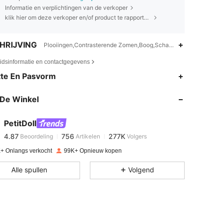
Informatie en verplichtingen van de verkoper
klik hier om deze verkoper en/of product te rapporteren.
HRIJVING
Plooiingen,Contrasterende Zomen,Boog,Schattig-Lief,Casual-Ca
eidsinformatie en contactgegevens
4.87
756
277K
te En Pasvorm
De Winkel
4.87
756
277K
PetitDoll
4.87
756
277K
Beoordeling
Artikelen
Volgers
s***3
betaalde
1 dag geleden
+ Onlangs verkocht
99K+ Opnieuw kopen
4.87
756
277K
Alle spullen
Volgend
4.87
756
277K