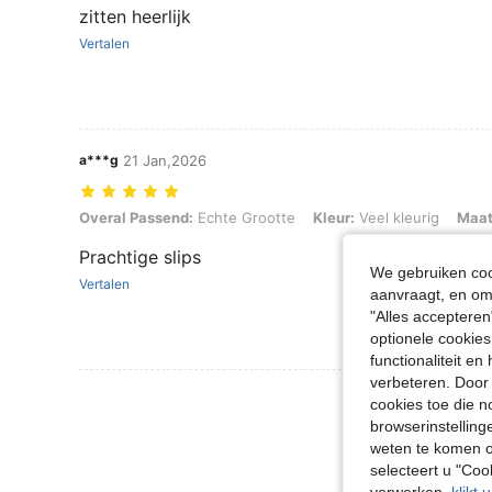
zitten heerlijk
Vertalen
a***g
21 Jan,2026
Overal Passend: Echte Grootte, Kleur: Veel kleurig, Maat: 1XL
Overal Passend:
Echte Grootte
Kleur:
Veel kleurig
Maat
Prachtige slips
We gebruiken cook
Vertalen
aanvraagt, en om 
"Alles accepteren
optionele cookies
functionaliteit e
verbeteren. Door 
Meer Beoordeling
cookies toe die n
browserinstelling
weten te komen o
selecteert u "Co