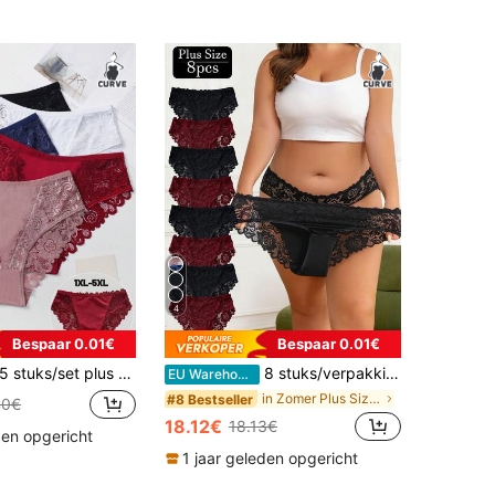
4
Bespaar 0.01€
Bespaar 0.01€
5 stuks/set plus size dames romantische contrasterende kanten katoenen slips
8 stuks/verpakking damesondergoed in grote maten - Hoogwaardig bloemenkantdesign, elastisch, ademend ondergoed met middelhoge taille, superzacht en delicaat kant, comfortabel voor dagelijks gebruik (essentiële set)
EU Warehouse
in Zomer Plus Size Slipjes
#8 Bestseller
40€
18.12€
18.13€
den opgericht
1 jaar geleden opgericht