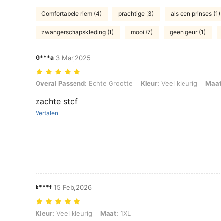
Comfortabele riem (4)
prachtige (3)
als een prinses (1)
zwangerschapskleding (1)
mooi (7)
geen geur (1)
G***a
3 Mar,2025
Overal Passend: Echte Grootte, Kleur: Veel kleurig, Maat: 2XL
Overal Passend:
Echte Grootte
Kleur:
Veel kleurig
Maat
zachte stof
Vertalen
k***f
15 Feb,2026
Kleur: Veel kleurig, Maat: 1XL
Kleur:
Veel kleurig
Maat:
1XL