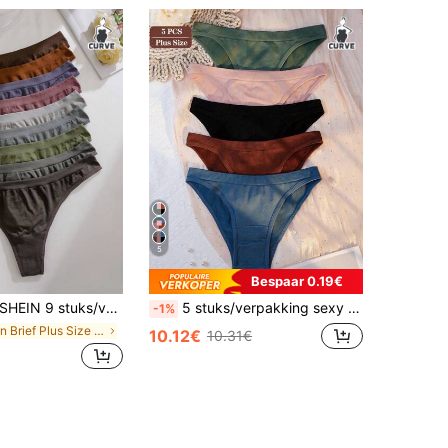
5
Bespaar 0.19€
HEIN 9 stuks/verpakking dames plus size minimalistische comfortabele naadloze bikinibroekjes
5 stuks/verpakking sexy slipjes voor dames in grote maten, basic effen kleur, comfortabel gebreid, lage taille, zachte string, geschikt voor alle seizoenen en dagelijks gebruik.
-1%
in Brief Plus Size Slipjes
10.12€
10.31€