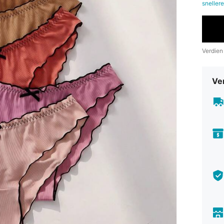
snellere
Verdien
Ve