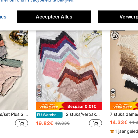
u hier om ons Privacybeleid te bekijken.
ies
Accepteer Alles
Verwerp
Bespaar 0.01€
Size Vrouwen Strik Versierd Onderbroek
12 stuks/verpakking Plus Size Sexy Kanten Slips voor Dames
EU Warehouse
14.33€
14.
19.82€
19.83€
1 jaar gele