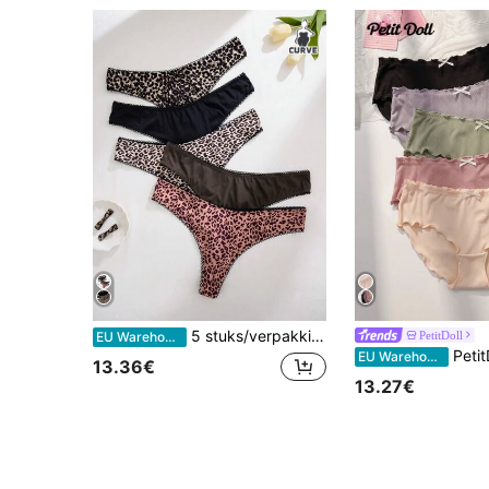
5 stuks/verpakking met luipaardprint, plus size string, Casual-serie
PetitDoll
EU Warehouse
PetitDoll Vrouwen 
EU Warehouse
13.36€
13.27€