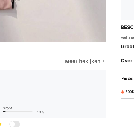
BESC
Veiligh
Groot
Over 
Meer bekijken
500K
Groot
10%