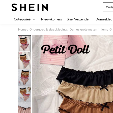
Onde
Use up 
Categorieën
Nieuwkomers
Snel Verzenden
Dameskled
Home
Ondergoed & slaapkleding
Dames grote maten intiem
Gr
/
/
/