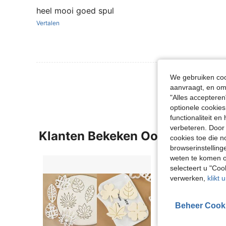
heel mooi goed spul
Vertalen
Meer Beoordeling
We gebruiken cook
aanvraagt, en om 
"Alles accepteren
optionele cookies
functionaliteit e
verbeteren. Door 
Klanten Bekeken Ook
cookies toe die n
browserinstelling
weten te komen o
selecteert u "Co
verwerken,
klikt 
Beheer Cook