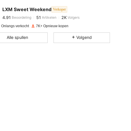
LXM Sweet Weekend
Verkoper
4.91
51
2K
Beoordeling
Artikelen
Volgers
3***0
betaalde
1 dag geleden
 Onlangs verkocht
7K+ Opnieuw kopen
4.91
51
2K
Alle spullen
Volgend
4.91
51
2K
4.91
51
2K
4.91
51
2K
4.91
51
2K
4.91
51
2K