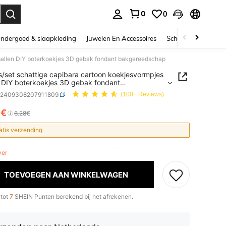
0
0
nden. Press Enter to select.
ndergoed & slaapkleding
Juwelen En Accessoires
Schoonheid & gezo
 mallen DIY boterkoekjes 3D gebak fondant bakgereedschap
s/set schattige capibara cartoon koekjesvormpjes
 DIY boterkoekjes 3D gebak fondant
reedschap
h2409308207911809
(100+ Reviews)
7€
ICE AND AVAILABILITY
6.28€
atis verzending
ver
TOEVOEGEN AAN WINKELWAGEN
 tot
7
SHEIN Punten berekend bij het afrekenen.