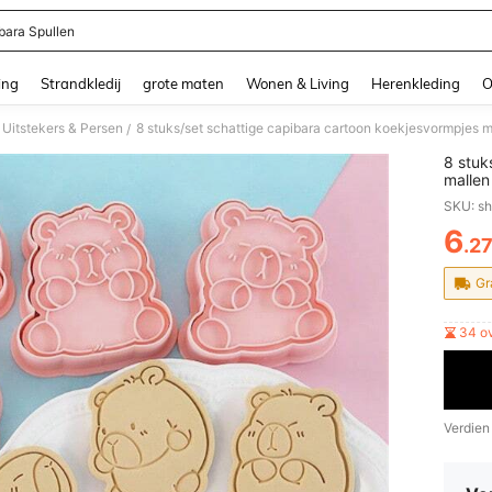
bara Spullen
and down arrow keys to navigate search Recente zoekopdracht and Zoeken en Vi
ing
Strandkledij
grote maten
Wonen & Living
Herenkleding
O
 Uitstekers & Persen
8 stuks/set schattige capibara cartoon koekjesvormpjes
/
8 stuk
mallen
bakge
SKU: s
6
.2
PR
Gr
34 o
Verdien