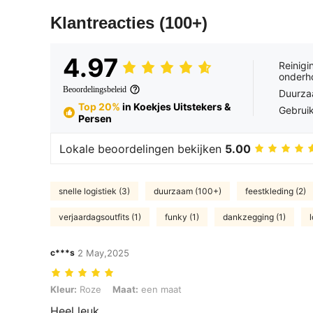
Klantreacties
(100+)
4.97
Reinigi
onderh
Beoordelingsbeleid
Duurza
Top 20%
in Koekjes Uitstekers &
Gebrui
Persen
Lokale beoordelingen bekijken
5.00
snelle logistiek (3)
duurzaam (100+)
feestkleding (2)
verjaardagsoutfits (1)
funky (1)
dankzegging (1)
c***s
2 May,2025
Kleur: Roze, Maat: een maat
Kleur:
Roze
Maat:
een maat
Heel leuk