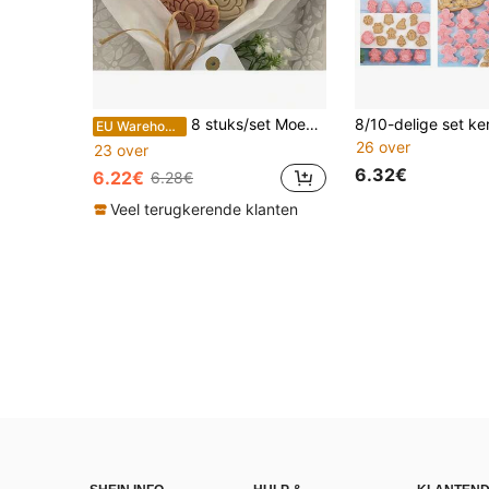
8 stuks/set Moederdag bloem koekjesvormen, 3D reliëfset, 3D DIY cartoon drukbare biscuitvorm, DIY koekjesstempel keukenaccessoires, bakvormen voor gebak, frosting snijvorm, fondant bakgereedschap, bruiloft festival, bruiloftscadeaus, bruiloftstaartgereedschap
EU Warehouse
26 over
23 over
6.32€
6.22€
6.28€
Veel terugkerende klanten