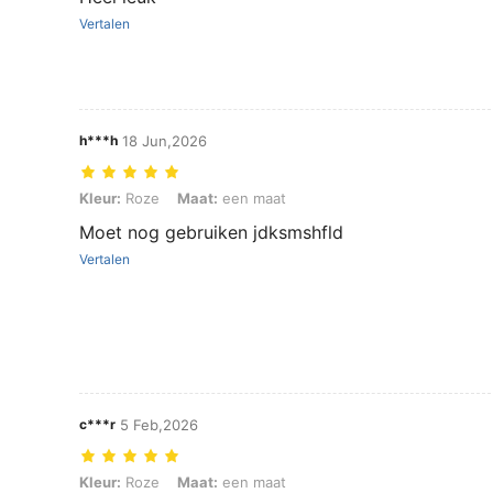
Vertalen
h***h
18 Jun,2026
Kleur: Roze, Maat: een maat
Kleur:
Roze
Maat:
een maat
Moet nog gebruiken jdksmshfld
Vertalen
c***r
5 Feb,2026
Kleur: Roze, Maat: een maat
Kleur:
Roze
Maat:
een maat