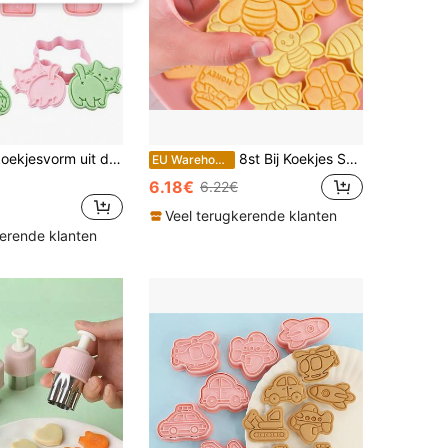
p. Zeer geschikt voor het maken van gummisnoepjes, cakes, koekjes, chocolade, kaas, gelei, gebak, enz. Geschikt voor dagelijks gebruik, thuis, in restaurants, bakkerijen, dessertwinkels, op feestjes, verjaardagen en buitenactiviteiten. Geschikt als cadeau voor ouders, vrienden, buren, kook- en bakliefhebbers, voor verjaardagen, feestjes, Moederdag, Thanksgiving, enz.
8st Bij Koekjes Snijders Sets Honing Koekjes Vormen 3D Cartoon Koekjesvorm DIY Koekje Postzegels Keuken Bakken Accessoires Gebakje Bak benodigdheden
EU Warehouse
6.18€
6.22€
Veel terugkerende klanten
kerende klanten