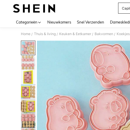
Capi
Use up 
Categorieën
Nieuwkomers
Snel Verzenden
Dameskled
Home
Thuis & living
Keuken & Eetkamer
Bakvormen
Koekjes
/
/
/
/