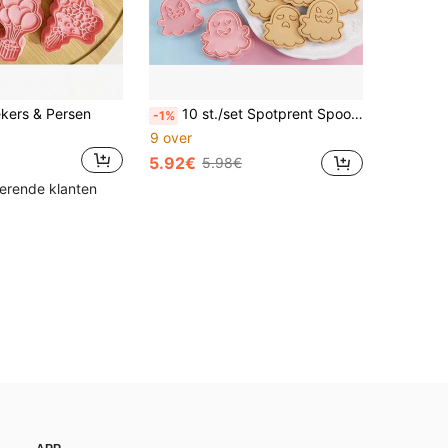
ekers & Persen
10 st./set Spotprent Spookvormig Koekjesvorm , Voedsel Contacteer Materiaal 3D Uitsteekvormpje Geperst Hulpmiddel Voor Taartdecoratie & Bakken
-1%
9 over
5.92€
5.98€
kerende klanten