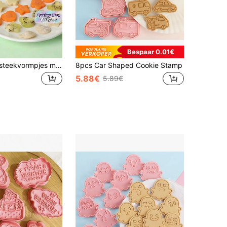
Bespaar 0.01€
5/8-delige uitsteekvormpjes met uitwerper, roestvrijstalen set voor fruit, groenten, koekjes, creatief bakken, sandwiches maken, kerstkeukengadgets, cadeau-ideeën, cottagecore bakbenodigdheden, must-haves
8pcs Car Shaped Cookie Stamp
5.88€
5.89€