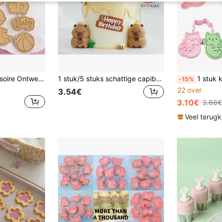
8 stks Baby Accessoire Ontwerp Cookie Cutter
1 stuk/5 stuks schattige capibara taarttopper, oranje eendje met bloemenhoofdtooi, geschikt voor verjaardagstaartdecoratie, feestartikelen, bruiloft
1 stuk koekjesvorm uit de kattenserie, 3D cartoon koekjesvorm met kat, doe-het-zelf bakvorm, koekjesvorm met gesimuleerde print, suikerschepje, bakvorm, keukengereedscha
-15%
22 over
3.54€
3.10€
3.68€
Veel terug