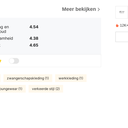
Meer bekijken
12K+
ng en
4.54
oud
amheid
4.38
k
4.65
zwangerschapskleding (1)
werkkleding (1)
loungewear (1)
verkeerde stijl (2)