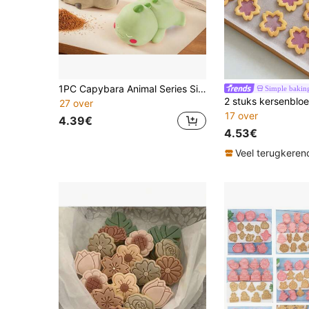
1PC Capybara Animal Series Siliconen Mal Voor DIY Ambachten, Diffuser Steen, Aromatherapie Kaars & Gips Ornament Maken
Simple bakin
27 over
17 over
4.39€
4.53€
Veel terugkeren