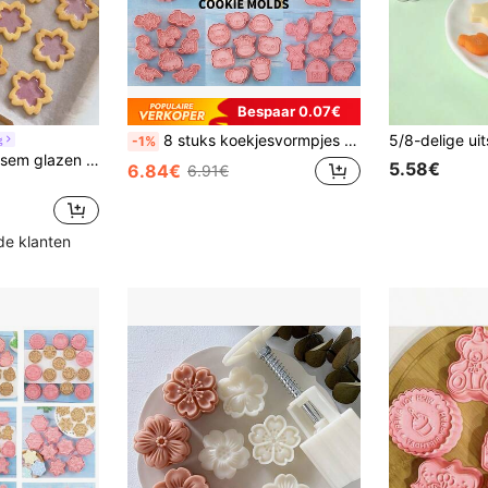
Bespaar 0.07€
8 stuks koekjesvormpjes met dierenprint, 3D-gedrukte cartoon koekjesvormen voor kinderen, verjaardagen, terug naar school, Kerstmis, Thanksgiving, feestdecoraties
g
-1%
2 stuks kersenbloesem glazen koekjesvormen, prachtige koekjesvormen, rustieke bloem zachte kleigereedschappen, cadeau- en gebakgereedschappen. Bakvormen voor het maken van verjaardagscadeaus voor desserts
5.58€
6.84€
6.91€
de klanten