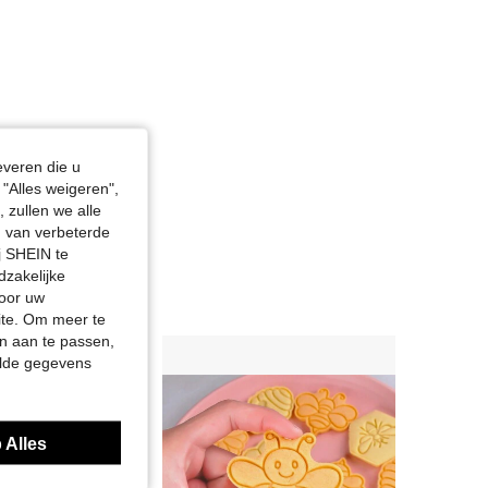
everen die u
"Alles weigeren",
 zullen we alle
en van verbeterde
j SHEIN te
dzakelijke
door uw
site. Om meer te
n aan te passen,
elde gegevens
 Alles