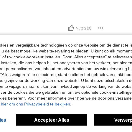
Nuttig (0)
en Bekijken
ies en vergelijkbare technologieën op onze website om de dienst te l
u de best mogelijke website-ervaring te bieden. U kunt op elk moment 
" of uw cookie-voorkeur instellen. Door "Alles accepteren" te selecteren,
 instellen, die ons helpen bij het analyseren van het verkeer, het bied
n het personaliseren van inhoud en advertenties om uw winkelervaring bi
"Alles weigeren" te selecteren, staat u alleen het gebruik van strikt noo
odig zijn voor de werking van onze website. U kunt deze uitschakelen 
en te wijzigen, maar dit kan van invloed zijn op de werking van de web
ver de cookies die we gebruiken en om uw optionele cookie-instellinge
okies beheren". Voor meer informatie over hoe we de door ons verzam
u hier om ons Privacybeleid te bekijken.
ies
Accepteer Alles
Verwerp