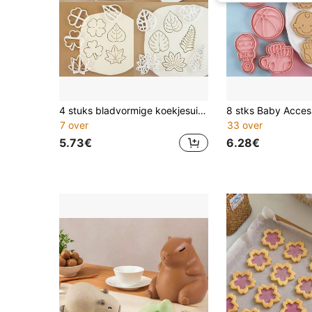
4 stuks bladvormige koekjesuitstekers, esdoornblad klei-uitstekers, tropische eucalyptusbladeren, bakgereedschap, klaver voor feestdecoraties
7 over
33 over
5.73€
6.28€