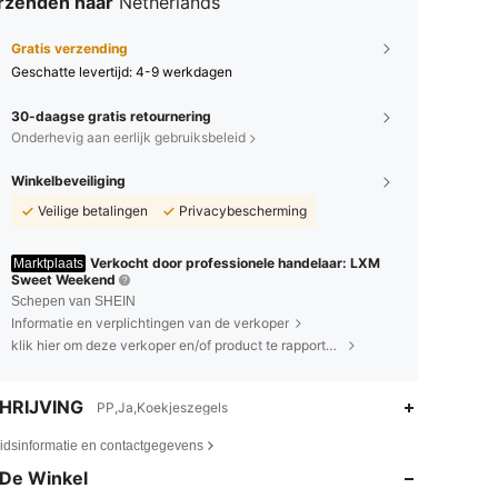
rzenden naar
Netherlands
Gratis verzending
Geschatte levertijd:
4-9 werkdagen
30-daagse gratis retournering
Onderhevig aan eerlijk gebruiksbeleid
Winkelbeveiliging
Veilige betalingen
Privacybescherming
Verkocht door professionele handelaar: LXM
Marktplaats
Sweet Weekend
Schepen van SHEIN
Informatie en verplichtingen van de verkoper
klik hier om deze verkoper en/of product te rapporteren.
HRIJVING
PP,Ja,Koekjeszegels
4.91
51
2K
eidsinformatie en contactgegevens
De Winkel
4.91
51
2K