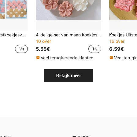
8/10-delige set kerstkoekjesvormen - Kerstman, kerstboom, rendier, suikerstok, sneeuwpop, peperkoekman, sneeuwvlokvormige koekjesvormen voor kerstfeestdecoraties
4-delige set van maan koekjes met reliëf, plastic dessertvormen, persvormen
Koekjes Uitst
10 over
16 over
5.55€
6.59€
Veel terugkerende klanten
Veel terug
Bekijk meer