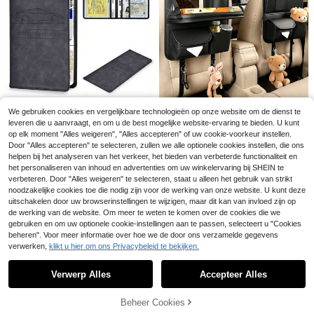
Autostoelhoes met 3 opbergvakke
n, extra grote waterdichte achterba
6
.04€
nkbeschermer, autostoelrugleuning
hoes, stof-/modder-/krasbestendig
We gebruiken cookies en vergelijkbare technologieën op onze website om de dienst te
Autoregistration- en verzekeringsk
leveren die u aanvraagt, en om u de best mogelijke website-ervaring te bieden. U kunt
aarthouder, voertuiglicentiedocume
6
Autoregistration- en verzekeringsk
Luxe opbergtas voor de achterkant
op elk moment "Alles weigeren", "Alles accepteren" of uw cookie-voorkeur instellen.
.18€
nten organizer voor de handschoen
aarthouder, voertuiglicentiedocume
de autostoel met opklapbaar bakje,
6
22
Door "Alles accepteren" te selecteren, zullen we alle optionele cookies instellen, die ons
enbak, auto-interieuraccessoires
.18€
.38€
22.52€
nten organizer voor de handschoen
tablethouder, tissuebox en prullenb
helpen bij het analyseren van het verkeer, het bieden van verbeterde functionaliteit en
enbak, auto-interieuraccessoires
ak, meerdere vakken, duurzaam P
het personaliseren van inhoud en advertenties om uw winkelervaring bij SHEIN te
U, past op de meeste voorstoelen.
verbeteren. Door "Alles weigeren" te selecteren, staat u alleen het gebruik van strikt
noodzakelijke cookies toe die nodig zijn voor de werking van onze website. U kunt deze
uitschakelen door uw browserinstellingen te wijzigen, maar dit kan van invloed zijn op
de werking van de website. Om meer te weten te komen over de cookies die we
1pc 2-in-1 auto-prullenbak en tissu
ebox-combinatie, voertuigopslag
gebruiken en om uw optionele cookie-instellingen aan te passen, selecteert u "Cookies
14
.55€
beheren". Voor meer informatie over hoe we de door ons verzamelde gegevens
verwerken,
klikt u hier om ons Privacybeleid te bekijken.
Toon vergelijkbare artikelen die op voorraad zijn
Zie alle
Verwerp Alles
Accepteer Alles
Sorry, dit product is uitverkocht.
Beheer Cookies
UITVERKOCHT
PC-achterbank auto-organizer en