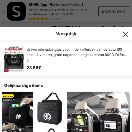
SHEIN App - Winkel makkelijker!
×
Ontdek meer exclusieve kortingen en extra
DOWNLOAD
aanbiedingen in de SHEIN APP!
(5,417)
Vergelijk
Universele opbergtas voor in de kofferbak van de auto (90
cm) - 4 vakken, grote capaciteit, organizer van 600D Oxford-
stof (geschikt voor SUV/MPV)
A
23.56€
Gelijkaardige items